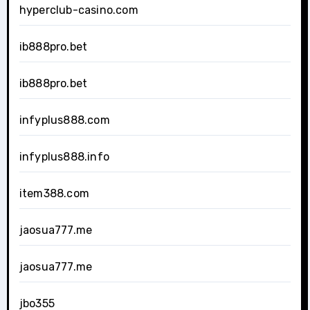
hyperclub-casino.com
ib888pro.bet
ib888pro.bet
infyplus888.com
infyplus888.info
item388.com
jaosua777.me
jaosua777.me
jbo355