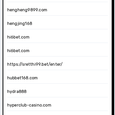
hengheng9899.com
hengjing168
hi6bet.com
hi6bet.com
https://sretthi99.bet/enter/
hubbet168.com
hydra888
hyperclub-casino.com