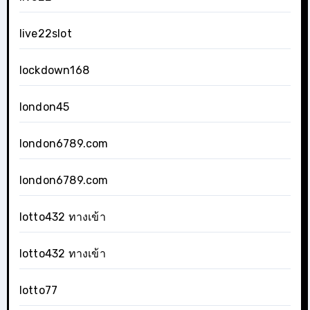
live22slot
lockdown168
london45
london6789.com
london6789.com
lotto432 ทางเข้า
lotto432 ทางเข้า
lotto77