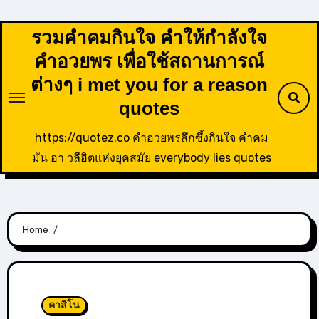
Skip
to
รวมคำคมกินใจ คำให้กำลังใจ
content
คำอวยพร เพื่อใช้สถานการณ์
ต่างๆ i met you for a reason
quotes
https://quotez.co คำอวยพรลึกซึ้งกินใจ คำคม
มัน ฮา วลีฮิตแห่งยุคสมัย everybody lies quotes
Home
คาสิโน