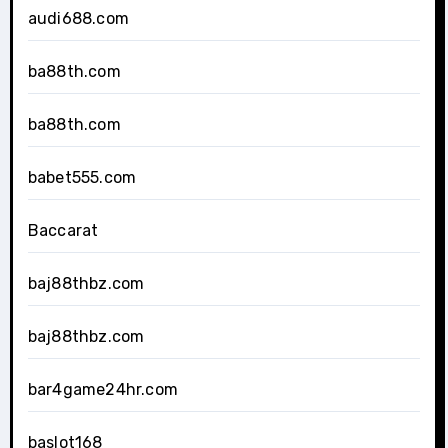
audi688.com
ba88th.com
ba88th.com
babet555.com
Baccarat
baj88thbz.com
baj88thbz.com
bar4game24hr.com
baslot168