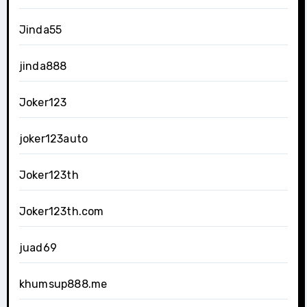
Jinda55
jinda888
Joker123
joker123auto
Joker123th
Joker123th.com
juad69
khumsup888.me