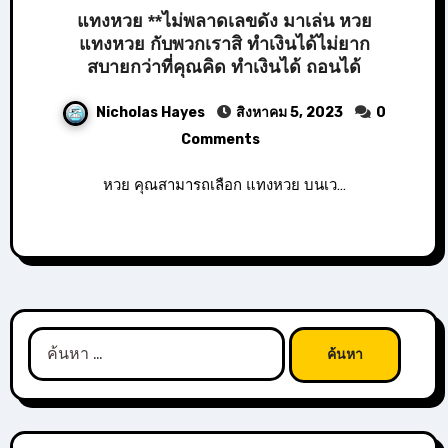
แทงหวย **ไม่พลาดเลขดัง มาเล่น หวย
แทงหวย กับพวกเราสิ ทำเงินได้ไม่ยาก
สบายกว่าที่คุณคิด ทำเงินได้ ถอนได้
Nicholas Hayes
สิงหาคม 5, 2023
0
Comments
หวย คุณสามารถเลือก แทงหวย บนเว…
ค้นหา
สำหรับ: