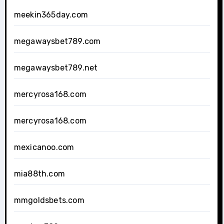
meekin365day.com
megawaysbet789.com
megawaysbet789.net
mercyrosa168.com
mercyrosa168.com
mexicanoo.com
mia88th.com
mmgoldsbets.com