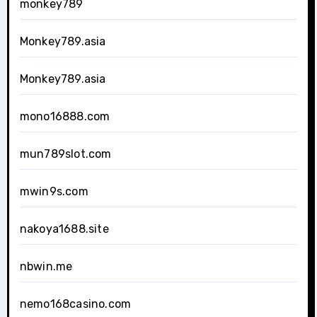
monkey789
Monkey789.asia
Monkey789.asia
mono16888.com
mun789slot.com
mwin9s.com
nakoya1688.site
nbwin.me
nemo168casino.com