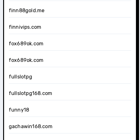
finn88gold.me
finnivips.com
fox689ok.com
fox689ok.com
fullslotpg
fullslotpg168.com
funny18
gachawin168.com