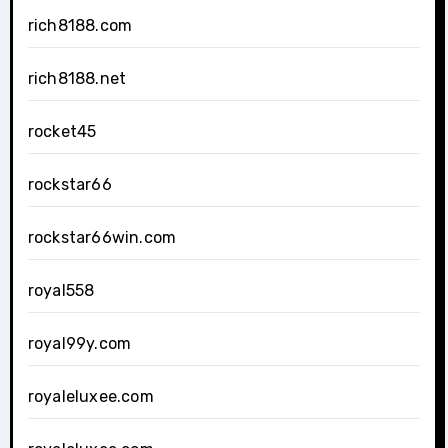
rich8188.com
rich8188.net
rocket45
rockstar66
rockstar66win.com
royal558
royal99y.com
royaleluxee.com