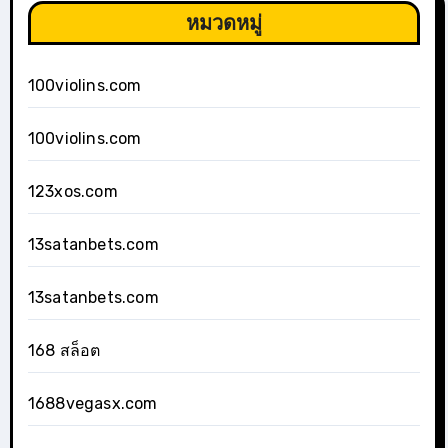
หมวดหมู่
100violins.com
100violins.com
123xos.com
13satanbets.com
13satanbets.com
168 สล็อต
1688vegasx.com