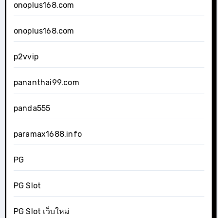
onoplus168.com
onoplus168.com
p2vvip
pananthai99.com
panda555
paramax1688.info
PG
PG Slot
PG Slot เว็บใหม่