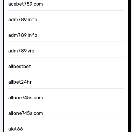
acebet789.com
adm789.info
adm789.info
adm789.vip
allbestbet
allbet24hr
allone745s.com
allone745s.com
alot66