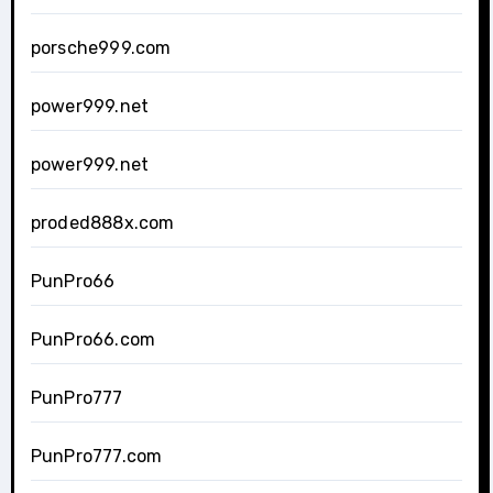
porsche999.com
power999.net
power999.net
proded888x.com
PunPro66
PunPro66.com
PunPro777
PunPro777.com