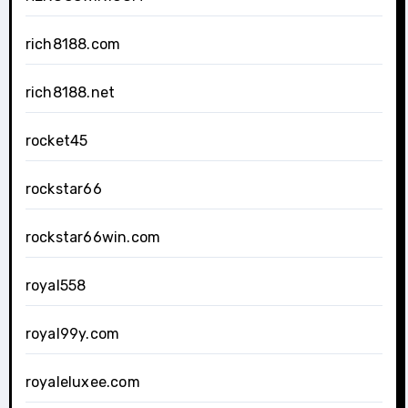
rich8188.com
rich8188.net
rocket45
rockstar66
rockstar66win.com
royal558
royal99y.com
royaleluxee.com