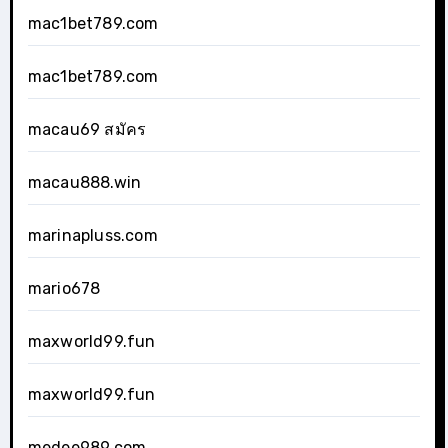
mac1bet789.com
mac1bet789.com
macau69 สมัคร
macau888.win
marinapluss.com
mario678
maxworld99.fun
maxworld99.fun
medee989.com