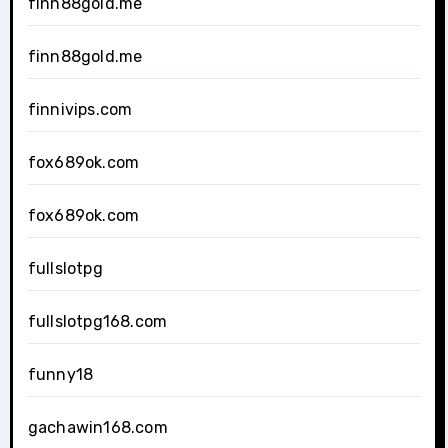
finn88gold.me
finn88gold.me
finnivips.com
fox689ok.com
fox689ok.com
fullslotpg
fullslotpg168.com
funny18
gachawin168.com