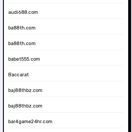
audi688.com
ba88th.com
ba88th.com
babet555.com
Baccarat
baj88thbz.com
baj88thbz.com
bar4game24hr.com