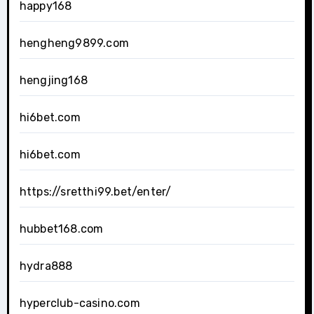
happy168
hengheng9899.com
hengjing168
hi6bet.com
hi6bet.com
https://sretthi99.bet/enter/
hubbet168.com
hydra888
hyperclub-casino.com