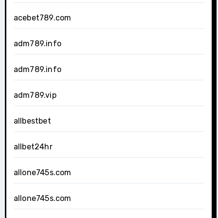
acebet789.com
adm789.info
adm789.info
adm789.vip
allbestbet
allbet24hr
allone745s.com
allone745s.com