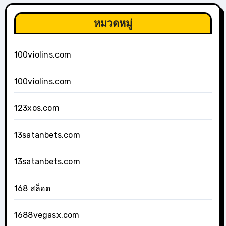
หมวดหมู่
100violins.com
100violins.com
123xos.com
13satanbets.com
13satanbets.com
168 สล็อต
1688vegasx.com