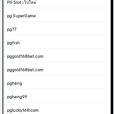
PG Slot เว็บใหม่
pg SuperGame
pg77
pgfish
pggold168bet.com
pggold168bet.com
pgheng
pgheng99
pglucky168.com