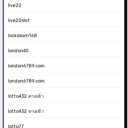
live22
live22slot
lockdown168
london45
london6789.com
london6789.com
lotto432 ทางเข้า
lotto432 ทางเข้า
lotto77