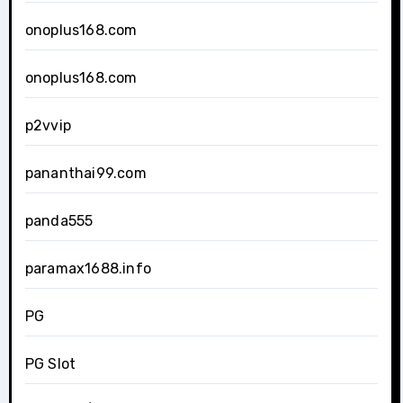
onoplus168.com
onoplus168.com
p2vvip
pananthai99.com
panda555
paramax1688.info
PG
PG Slot