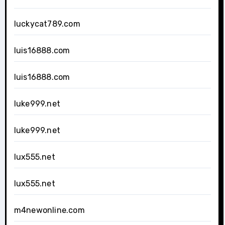
luckycat789.com
luis16888.com
luis16888.com
luke999.net
luke999.net
lux555.net
lux555.net
m4newonline.com