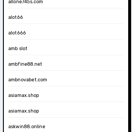
allone745s.com
alot66
alot666
amb slot
ambfine88.net
ambnovabet.com
asiamax.shop
asiamax.shop
askwin88.online