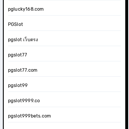
pglucky168.com
PGSlot
pgslot เว็บตรง
pgslot77
pgslot77.com
pgslot99
pgslot9999.co
pgslot999bets.com