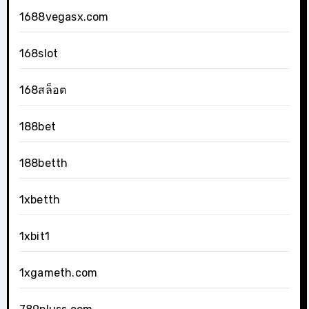
1688vegasx.com
168slot
168สล็อต
188bet
188betth
1xbetth
1xbit1
1xgameth.com