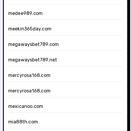
medee989.com
meekin365day.com
megawaysbet789.com
megawaysbet789.net
mercyrosa168.com
mercyrosa168.com
mexicanoo.com
mia88th.com