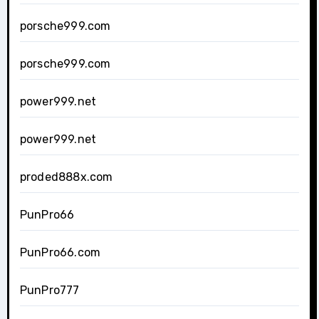
porsche999.com
porsche999.com
power999.net
power999.net
proded888x.com
PunPro66
PunPro66.com
PunPro777