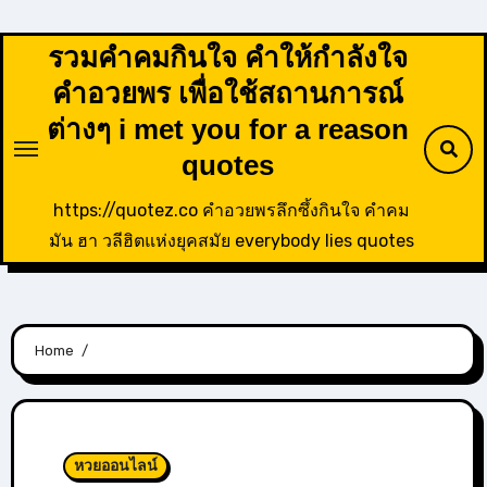
Skip
to
รวมคำคมกินใจ คำให้กำลังใจ
content
คำอวยพร เพื่อใช้สถานการณ์
ต่างๆ i met you for a reason
quotes
https://quotez.co คำอวยพรลึกซึ้งกินใจ คำคม
มัน ฮา วลีฮิตแห่งยุคสมัย everybody lies quotes
Home
หวยออนไลน์