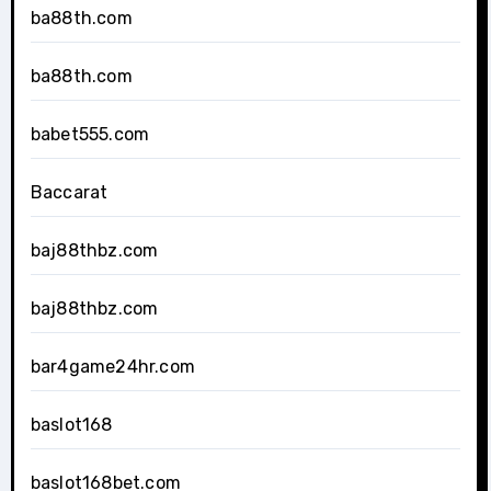
ba88th.com
ba88th.com
babet555.com
Baccarat
baj88thbz.com
baj88thbz.com
bar4game24hr.com
baslot168
baslot168bet.com