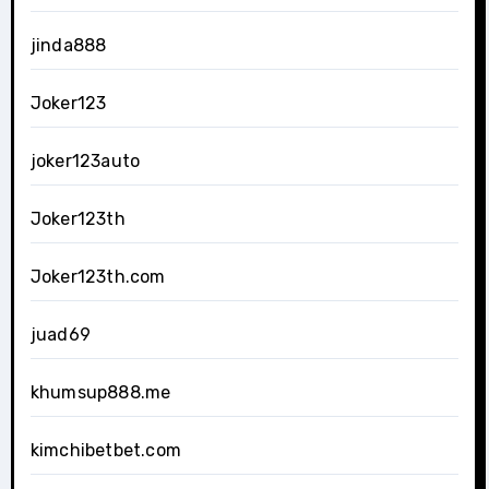
jinda888
Joker123
joker123auto
Joker123th
Joker123th.com
juad69
khumsup888.me
kimchibetbet.com