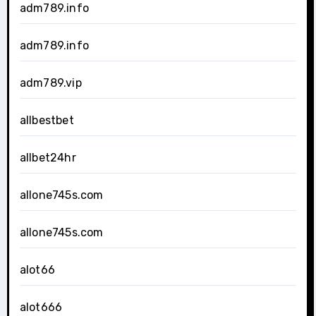
adm789.info
adm789.info
adm789.vip
allbestbet
allbet24hr
allone745s.com
allone745s.com
alot66
alot666