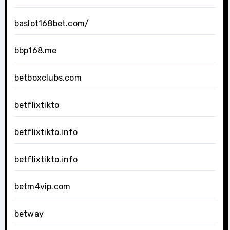
baslot168bet.com/
bbp168.me
betboxclubs.com
betflixtikto
betflixtikto.info
betflixtikto.info
betm4vip.com
betway