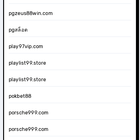
pgzeus88win.com
pgสล็อต
play97vip.com
playlist99.store
playlist99.store
pokbet88
porsche999.com
porsche999.com