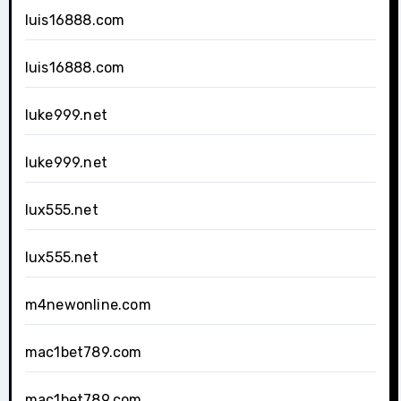
luis16888.com
luis16888.com
luke999.net
luke999.net
lux555.net
lux555.net
m4newonline.com
mac1bet789.com
mac1bet789.com