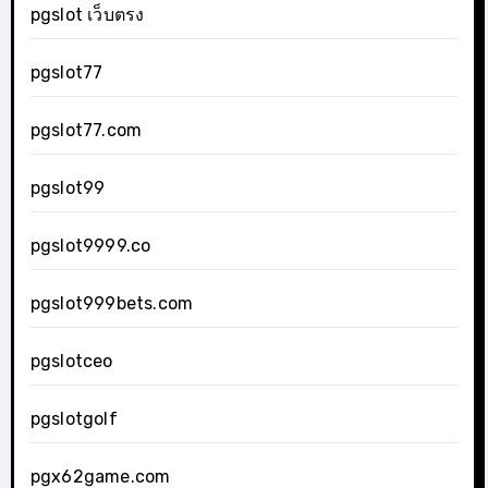
pgslot เว็บตรง
pgslot77
pgslot77.com
pgslot99
pgslot9999.co
pgslot999bets.com
pgslotceo
pgslotgolf
pgx62game.com