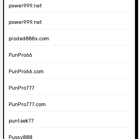
power999.net
power999.net
proded888x.com
PunPro66
PunPro66.com
PunPro777
PunPro777.com
puntaek77
Pussy888