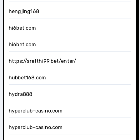
hengjing168
hi6bet.com
hi6bet.com
https://sretthi99.bet/enter/
hubbet168.com
hydra888
hyperclub-casino.com
hyperclub-casino.com