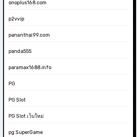
onoplus168.com
p2vvip
pananthai99.com
panda555
paramax1688.info
PG
PG Slot
PG Slot เว็บใหม่
pg SuperGame