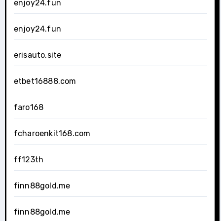
enjoy24.fun
enjoy24.fun
erisauto.site
etbet16888.com
faro168
fcharoenkit168.com
ff123th
finn88gold.me
finn88gold.me