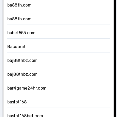
ba88th.com
ba88th.com
babet555.com
Baccarat
baj88thbz.com
baj88thbz.com
bar4game24hr.com
baslot168
baslot168bet.com