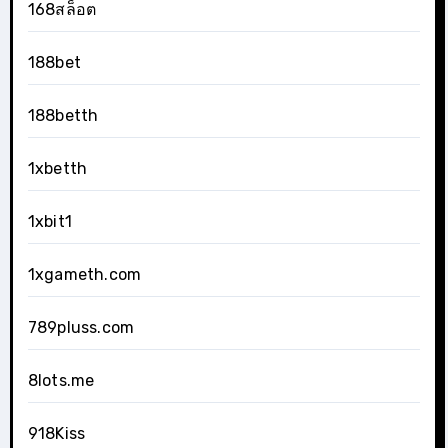
168สล็อต
188bet
188betth
1xbetth
1xbit1
1xgameth.com
789pluss.com
8lots.me
918Kiss