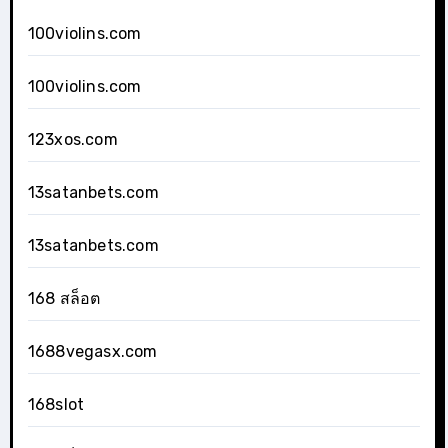
100violins.com
100violins.com
123xos.com
13satanbets.com
13satanbets.com
168 สล็อต
1688vegasx.com
168slot