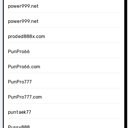
power999.net
power999.net
proded888x.com
PunPro66
PunPro66.com
PunPro777
PunPro777.com
puntaek77
Pussy888