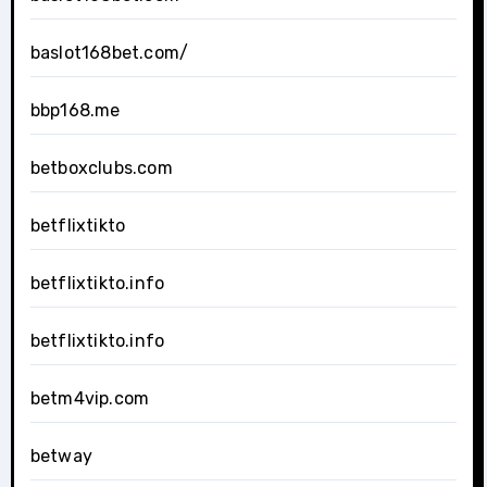
baslot168bet.com/
bbp168.me
betboxclubs.com
betflixtikto
betflixtikto.info
betflixtikto.info
betm4vip.com
betway