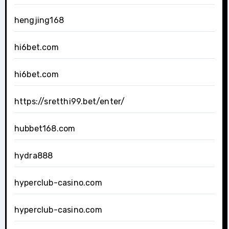
hengjing168
hi6bet.com
hi6bet.com
https://sretthi99.bet/enter/
hubbet168.com
hydra888
hyperclub-casino.com
hyperclub-casino.com