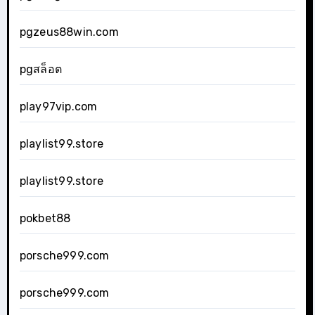
pgzeus88win.com
pgสล็อต
play97vip.com
playlist99.store
playlist99.store
pokbet88
porsche999.com
porsche999.com