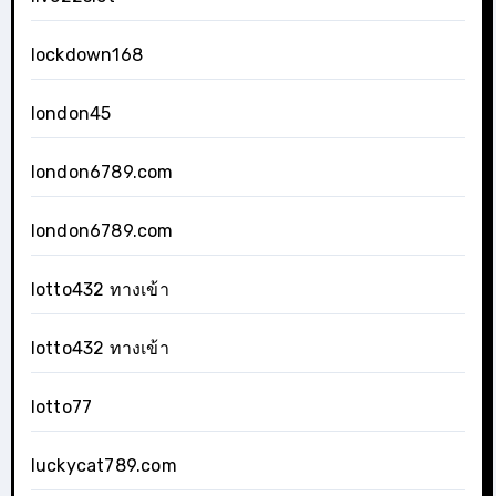
lockdown168
london45
london6789.com
london6789.com
lotto432 ทางเข้า
lotto432 ทางเข้า
lotto77
luckycat789.com