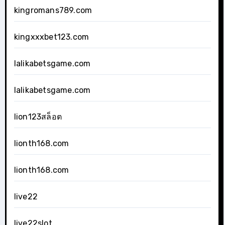
kingromans789.com
kingxxxbet123.com
lalikabetsgame.com
lalikabetsgame.com
lion123สล็อต
lionth168.com
lionth168.com
live22
live22slot