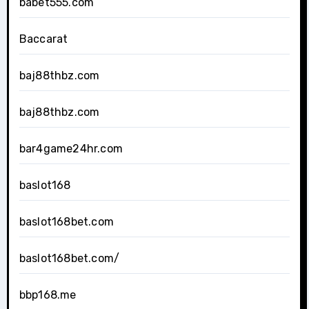
babet555.com
Baccarat
baj88thbz.com
baj88thbz.com
bar4game24hr.com
baslot168
baslot168bet.com
baslot168bet.com/
bbp168.me