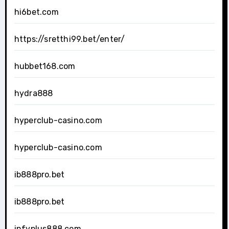
hi6bet.com
https://sretthi99.bet/enter/
hubbet168.com
hydra888
hyperclub-casino.com
hyperclub-casino.com
ib888pro.bet
ib888pro.bet
infyplus888.com