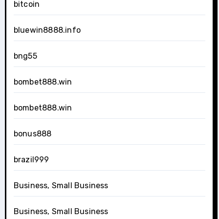
bitcoin
bluewin8888.info
bng55
bombet888.win
bombet888.win
bonus888
brazil999
Business, Small Business
Business, Small Business