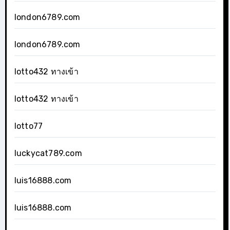
london6789.com
london6789.com
lotto432 ทางเข้า
lotto432 ทางเข้า
lotto77
luckycat789.com
luis16888.com
luis16888.com