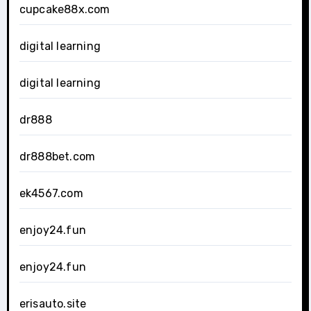
cupcake88x.com
digital learning
digital learning
dr888
dr888bet.com
ek4567.com
enjoy24.fun
enjoy24.fun
erisauto.site