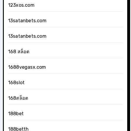
123xos.com
13satanbets.com
13satanbets.com
168 สล็อต
1688vegasx.com
168slot
168สล็อต
188bet
188betth