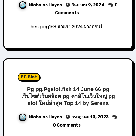
Nicholas Hayes
กันยายน 9, 2024
0
Comments
hengjing168 มาแรง 2024 ฝากถอนไ…
PG Slot
Pg pg.Pgslot.fish 14 June 66 pg
เว็บไซต์เว็บสล็อต pg คาสิโนเว็บใหญ่ pg
slot ใหม่ล่าสุด Top 14 by Serena
Nicholas Hayes
กรกฎาคม 10, 2023
0 Comments