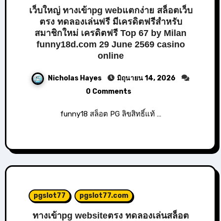
เว็บใหญ่ ทางเข้าpg webแตกง่าย สล็อตเว็บ
ตรง ทดลองเล่นฟรี มีเครดิตฟรีสำหรับ
สมาชิกใหม่ เครดิตฟรี Top 67 by Milan
funny18d.com 29 June 2569 casino
online
Nicholas Hayes
มิถุนายน 14, 2026
0 Comments
funny18 สล็อต PG ลิขสิทธิ์แท้ …
pgslot77
pgslot77.com
ทางเข้าpg websiteตรง ทดลองเล่นสล็อต