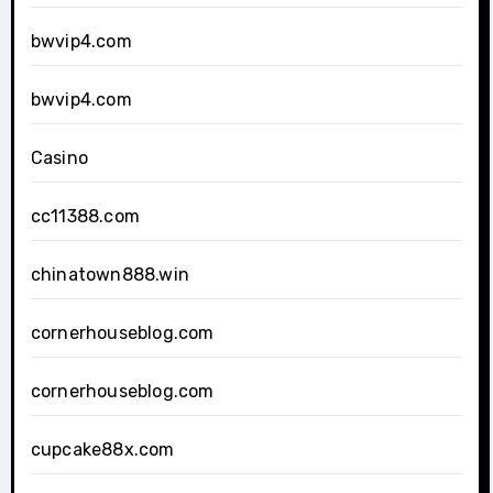
bwvip4.com
bwvip4.com
Casino
cc11388.com
chinatown888.win
cornerhouseblog.com
cornerhouseblog.com
cupcake88x.com