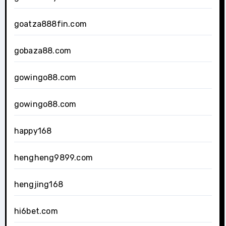
goatza888fin.com
gobaza88.com
gowingo88.com
gowingo88.com
happy168
hengheng9899.com
hengjing168
hi6bet.com