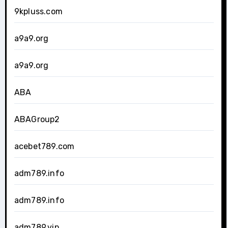
9kpluss.com
a9a9.org
a9a9.org
ABA
ABAGroup2
acebet789.com
adm789.info
adm789.info
adm789.vip