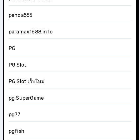
panda555
paramax1688.info
PG
PG Slot
PG Slot เว็บใหม่
pg SuperGame
pg77
pgfish