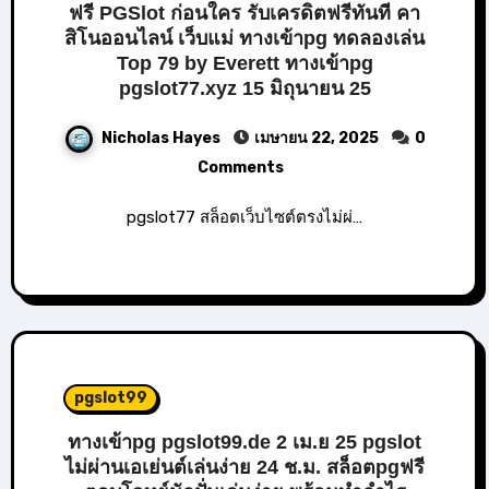
ฟรี PGSlot ก่อนใคร รับเครดิตฟรีทันที คา
สิโนออนไลน์ เว็บแม่ ทางเข้าpg ทดลองเล่น
Top 79 by Everett ทางเข้าpg
pgslot77.xyz 15 มิถุนายน 25
Nicholas Hayes
เมษายน 22, 2025
0
Comments
pgslot77 สล็อตเว็บไซต์ตรงไม่ผ่…
pgslot99
ทางเข้าpg pgslot99.de 2 เม.ย 25 pgslot
ไม่ผ่านเอเย่นต์เล่นง่าย 24 ช.ม. สล็อตpgฟรี