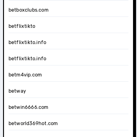
betboxclubs.com
betflixtikto
betflixtikto.info
betflixtikto.info
betm4vip.com
betway
betwin6666.com
betworld369hot.com