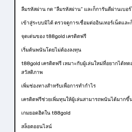
ลืมรหัสผ่าน กด “ลืมรหัสผ่าน” และก็การันตีผ่านเบอร์
เข้าสู่ระบบมิได้ ตรวจดูการเชื่อมต่ออินเทอร์เน็ตแล
จุดเด่นของ t88gold เครดิตฟรี
เริ่มต้นพนันโดยไม่ต้องลงทุน
t88gold เครดิตฟรี เหมาะกับผู้เล่นใหม่ที่อยากได
สวัสดิภาพ
เพิ่มช่องทางสำหรับเพื่อการทำกำไร
เครดิตฟรีช่วยเพิ่มทุนให้ผู้เล่นสามารถพนันได้มากขึ
เกมยอดฮิตใน t88gold
สล็อตออนไลน์