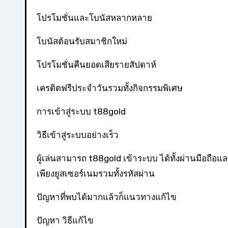
โปรโมชั่นและโบนัสหลากหลาย
โบนัสต้อนรับสมาชิกใหม่
โปรโมชั่นคืนยอดเสียรายสัปดาห์
เครดิตฟรีประจำวันรวมทั้งกิจกรรมพิเศษ
การเข้าสู่ระบบ t88gold
วิธีเข้าสู่ระบบอย่างเร็ว
ผู้เล่นสามารถ t88gold เข้าระบบ ได้ทั้งผ่านมือถือ
เพียงยูสเซอร์เนมรวมทั้งรหัสผ่าน
ปัญหาที่พบได้มากแล้วก็แนวทางแก้ไข
ปัญหา วิธีแก้ไข