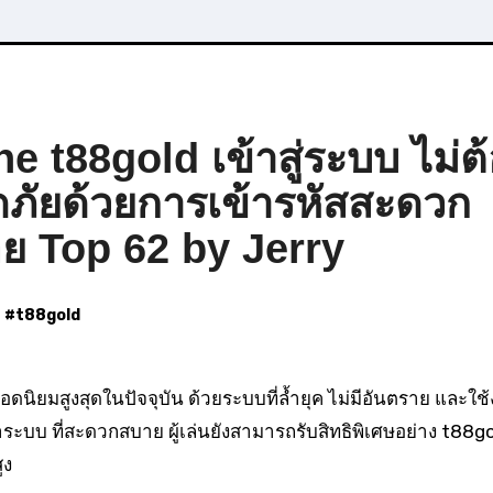
e t88gold เข้าสู่ระบบ ไม่ต
ดภัยด้วยการเข้ารหัสสะดวก
่อย Top 62 by Jerry
#
t88gold
าระบบ ที่สะดวกสบาย ผู้เล่นยังสามารถรับสิทธิพิเศษอย่าง t88g
ูง