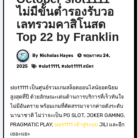
ไม่มีขั้นต่ำรองรับวอ
เลทรวมคาสิโนสด
Top 22 by Franklin
By
Nicholas Hayes
พฤษภาคม 24,
2025
#
slot1111
, #
slot1111 สมัคร
slot1111 เป็นศูนย์รวมเกมสล็อตออนไลน์ยอดนิยม
สูงสุดที่ปี ด้วยลักษณะเด่นด้านการบริการที่เร็วทันใจ
ไม่มีอันตราย พร้อมเกมที่คัดสรรมาจากค่ายดังระดับ
นานาชาติ ไม่ว่าจะเป็น PG SLOT, JOKER GAMING,
PRAGMATIC PLAY,
slot1111 เข้าสู่ระบบ
JILI และอีก
เยอะแยะ