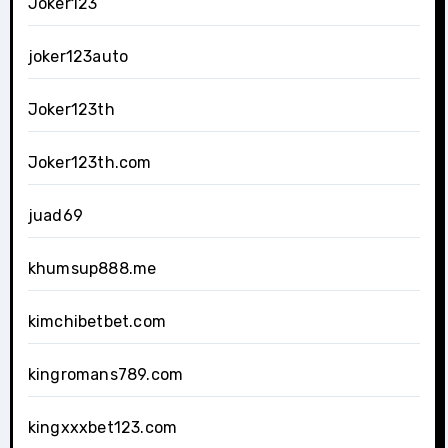
Joker123
joker123auto
Joker123th
Joker123th.com
juad69
khumsup888.me
kimchibetbet.com
kingromans789.com
kingxxxbet123.com