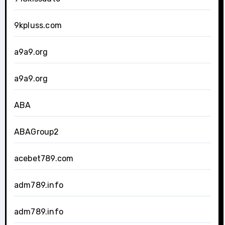
9kpluss.com
a9a9.org
a9a9.org
ABA
ABAGroup2
acebet789.com
adm789.info
adm789.info