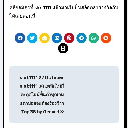
คลิกสมัครที่ slot1111 แล้วมาเริ่มปั่นสล็อตล่ารางวัลกัน
ได้เลยตอนนี้!
แนะแนว
slot1111 27 October
เรื่อง
slot1111 เล่นเพลินไม่มี
สะดุดไม่มีขั้นต่ำทุกเกม
แตกบ่อยจนต้องร้องว้าว
Top 38 by Gerard