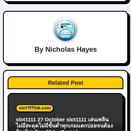
By
Nicholas Hayes
Related Post
slot1111ok.com
slot1111 27 October slot1111 เล่นเพลิน
ไม่มีสะดุดไม่มีขั้นต่ำทุกเกมแตกบ่อยจนต้อง