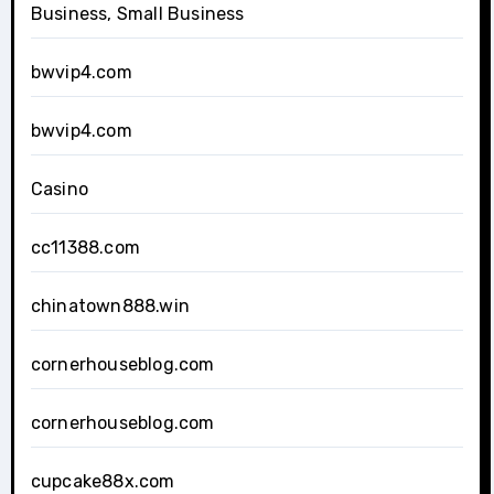
Business, Small Business
bwvip4.com
bwvip4.com
Casino
cc11388.com
chinatown888.win
cornerhouseblog.com
cornerhouseblog.com
cupcake88x.com