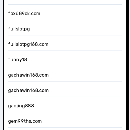
fox689ok.com
fullslotpg
fullslotpg168.com
funny18
gachawin168.com
gachawin168.com
gaojing888
gem99ths.com