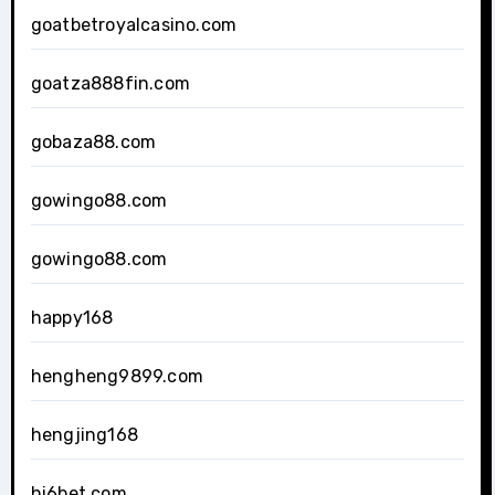
goatbetroyalcasino.com
goatza888fin.com
gobaza88.com
gowingo88.com
gowingo88.com
happy168
hengheng9899.com
hengjing168
hi6bet.com