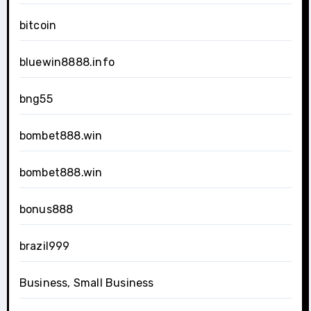
bitcoin
bluewin8888.info
bng55
bombet888.win
bombet888.win
bonus888
brazil999
Business, Small Business