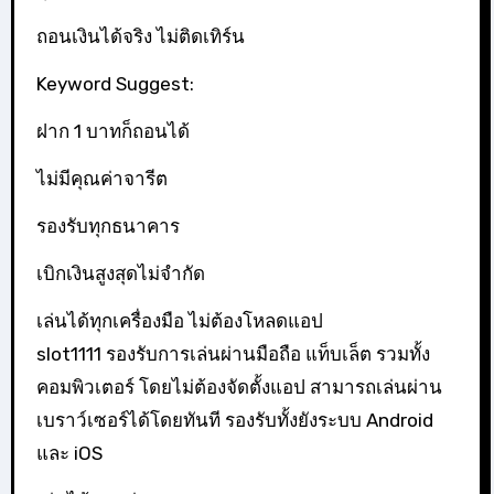
ถอนเงินได้จริง ไม่ติดเทิร์น
Keyword Suggest:
ฝาก 1 บาทก็ถอนได้
ไม่มีคุณค่าจารีต
รองรับทุกธนาคาร
เบิกเงินสูงสุดไม่จำกัด
เล่นได้ทุกเครื่องมือ ไม่ต้องโหลดแอป
slot1111 รองรับการเล่นผ่านมือถือ แท็บเล็ต รวมทั้ง
คอมพิวเตอร์ โดยไม่ต้องจัดตั้งแอป สามารถเล่นผ่าน
เบราว์เซอร์ได้โดยทันที รองรับทั้งยังระบบ Android
และ iOS