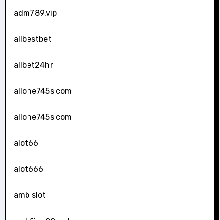
adm789.vip
allbestbet
allbet24hr
allone745s.com
allone745s.com
alot66
alot666
amb slot