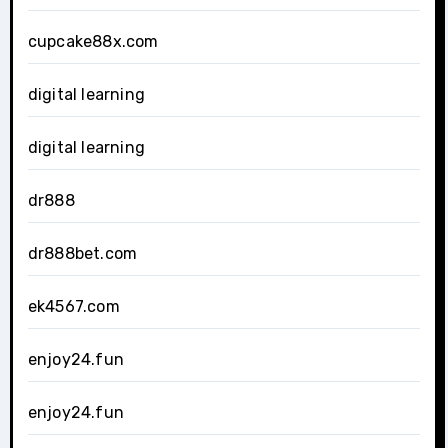
cupcake88x.com
digital learning
digital learning
dr888
dr888bet.com
ek4567.com
enjoy24.fun
enjoy24.fun