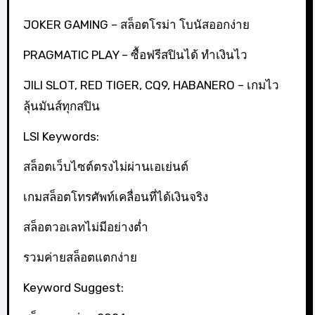
JOKER GAMING – สล็อตโรม่า โบนัสออกง่าย
PRAGMATIC PLAY – ซื้อฟรีสปินได้ ทำเงินไว
JILI SLOT, RED TIGER, CQ9, HABANERO – เกมไว
ลุ้นมันส์ทุกสปิน
LSI Keywords:
สล็อตเว็บไซต์ตรงไม่ผ่านเอเย่นต์
เกมสล็อตโทรศัพท์เคลื่อนที่ได้เงินจริง
สล็อตวอเลทไม่มีอย่างต่ำ
รวมค่ายสล็อตแตกง่าย
Keyword Suggest: