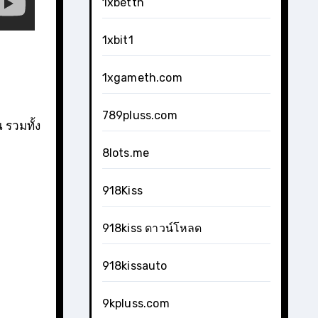
1xbetth
1xbit1
1xgameth.com
789pluss.com
 รวมทั้ง
8lots.me
918Kiss
918kiss ดาวน์โหลด
918kissauto
9kpluss.com