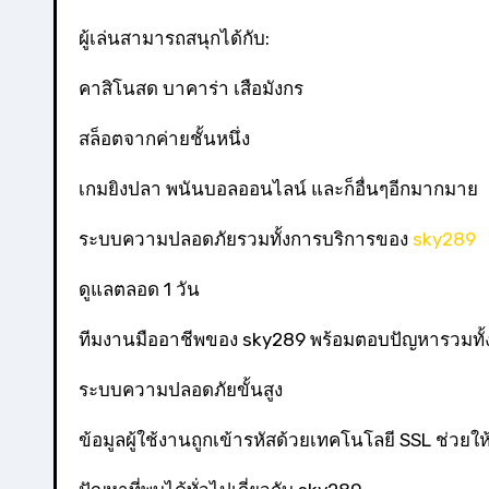
ผู้เล่นสามารถสนุกได้กับ:
คาสิโนสด บาคาร่า เสือมังกร
สล็อตจากค่ายชั้นหนึ่ง
เกมยิงปลา พนันบอลออนไลน์ และก็อื่นๆอีกมากมาย
ระบบความปลอดภัยรวมทั้งการบริการของ
sky289
ดูแลตลอด 1 วัน
ทีมงานมืออาชีพของ sky289 พร้อมตอบปัญหารวมทั้งจั
ระบบความปลอดภัยขั้นสูง
ข้อมูลผู้ใช้งานถูกเข้ารหัสด้วยเทคโนโลยี SSL ช่วยใ