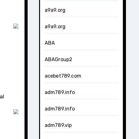
a9a9.org
a9a9.org
ABA
ABAGroup2
acebet789.com
adm789.info
al
adm789.info
adm789.vip