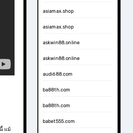
asiamax.shop
asiamax.shop
askwin88.online
askwin88.online
audi688.com
ba88th.com
ba88th.com
babet555.com
้ แม้