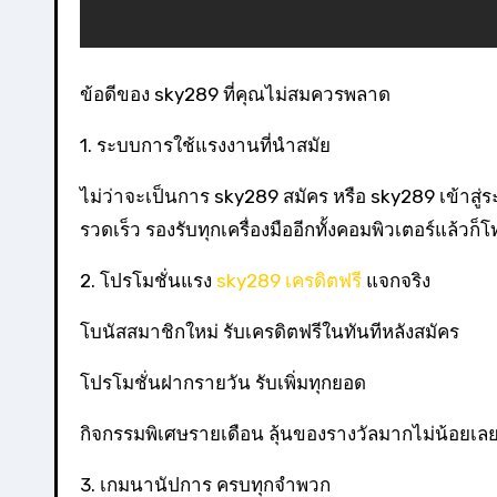
ข้อดีของ sky289 ที่คุณไม่สมควรพลาด
1. ระบบการใช้แรงงานที่นำสมัย
ไม่ว่าจะเป็นการ sky289 สมัคร หรือ sky289 เข้าสู่ร
รวดเร็ว รองรับทุกเครื่องมืออีกทั้งคอมพิวเตอร์แล้วก็โท
2. โปรโมชั่นแรง
sky289 เครดิตฟรี
แจกจริง
โบนัสสมาชิกใหม่ รับเครดิตฟรีในทันทีหลังสมัคร
โปรโมชั่นฝากรายวัน รับเพิ่มทุกยอด
กิจกรรมพิเศษรายเดือน ลุ้นของรางวัลมากไม่น้อยเลย
3. เกมนานัปการ ครบทุกจำพวก