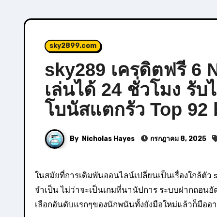
sky2899.com
sky289 เครดิตฟรี 6 
เล่นได้ 24 ชั่วโมง รับ
โบนัสแตกรัว Top 92
By
Nicholas Hayes
กรกฎาคม 8, 2025
ในสมัยที่การเดิมพันออนไลน์เปลี่ยนเป็นเรื่องใกล้ตัว sky289 ได้ก้าวขึ้นมาเป็นผู้นำด้านคาสิโนออนไลน์ที่ตอบปัญหาทุกสิ่งที่
จำเป็น ไม่ว่าจะเป็นเกมที่นานัปการ ระบบฝากถอนอัต
เลือกอันดับแรกๆของนักพนันทั้งยังมือใหม่แล้วก็มืออ