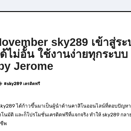
November sky289 เข้าสู่ระ
ได้ไม่อั้น ใช้งานง่ายทุกระบบ
 by Jerome
#
sky289 เครดิตฟรี
โนมัติ และก็โปรโมชั่นเครดิตฟรีที่แจกจริง ทำให้ sky289 กลาย
าชีพ