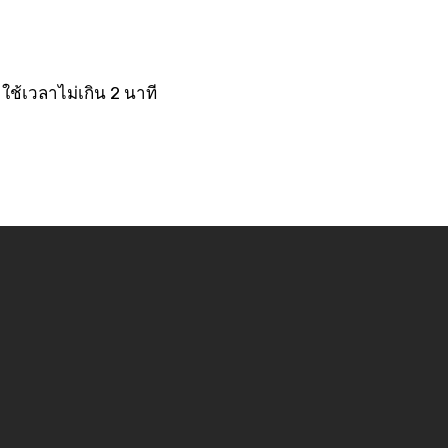
 ใช้เวลาไม่เกิน 2 นาที