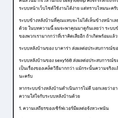
คนส่วนมากเวลานึกถึง sexy168vip คงจะระลึกถึงระบ
ระบบหน้าเว็บไซต์ใช้งานได้ง่าย แต่ทราบไหมนะครับ
ระบบข้างหลังบ้านที่คุณแทบจะไม่ได้เห็นข้างหน้าเ
ด้วย ในบทความนี้ ผมจะพาคุณมาดูกันเลยว่า ระบบข้าง
ของพวกเรามากกว่าที่เราคิดเสียอีก ถ้าเกิดพร้อมแล้ว
ระบบหลังบ้านของ บาคาร่า ส่งผลต่อประสบการณ์ของผ
ระบบหลังบ้านของ sexy168 ส่งผลต่อประสบการณ์ของ
เป็นเรื่องของเคล็ดวิธีมากกว่า แม้กระนั้นความจริ
นะครับ
หากระบบข้างหลังบ้านดำเนินการไม่ดี บอกเลยว่าอากา
ความใส่ใจกับระบบหลังบ้านด้วย
1. ความเสถียรของเซิร์ฟเวอร์มีผลต่อจังหวะพนัน