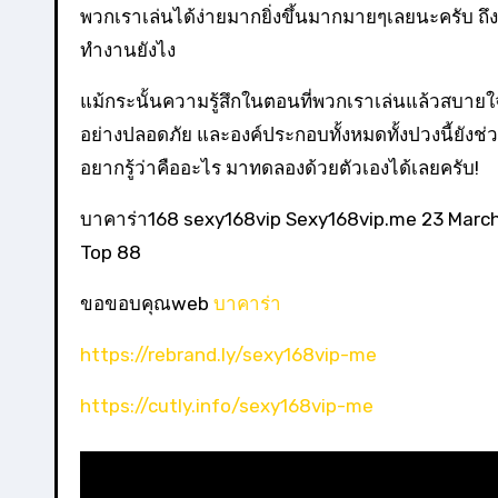
พวกเราเล่นได้ง่ายมากยิ่งขึ้นมากมายๆเลยนะครับ ถ
ทำงานยังไง
แม้กระนั้นความรู้สึกในตอนที่พวกเราเล่นแล้วสบาย
อย่างปลอดภัย และองค์ประกอบทั้งหมดทั้งปวงนี้ยังช
อยากรู้ว่าคืออะไร มาทดลองด้วยตัวเองได้เลยครับ!
บาคาร่า168 sexy168vip Sexy168vip.me 23 Marc
Top 88
ขอขอบคุณweb
บาคาร่า
https://rebrand.ly/sexy168vip-me
https://cutly.info/sexy168vip-me