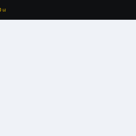
มีสะดุด คุ้มค่าการเดิมพัน ที่สุดในวงการ สล็อต168 เข้าให้ทัน ก่