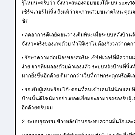
รู้ไหมนะครับว่า จังหวะสนองตอบของโต๊ะบน sexy16
เซิร์ฟเวอร์ไม่นิ่ง ถึงแม้ว่าจะภาพสวยขนาดไหน คุณจะส
ชัด
• ลดอาการดีเลย์ตอนวางเดิมพัน: เมื่อระบบหลังบ้าน
จังหวะจริงของเกมด้วย ทำให้เราไม่ต้องกังวลว่ากดก
• รักษาความต่อเนื่องของสตรีม: เซิร์ฟเวอร์ที่มีคว
ง่าย จากที่ผมลองด้วยตัวเองแล้ว ระบบหลังบ้านที่นิ
มากยิ่งขึ้นอีกด้วย ดีมากกว่าเว็บที่ภาพกระตุกหรือดี
• รองรับผู้เล่นพร้อมได้: ตอนที่คนเข้าเล่นไม่น้อยเ
บ้านนั้นดีไซน์มาอย่างยอดเยี่ยมจะสามารถรองรับผู้เ
อีกด้วยครับผม
2. ระบบธุรกรรมข้างหลังบ้านกระทบความมั่นใจและควา