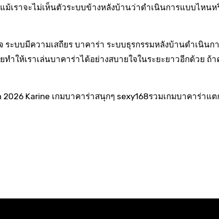
ึงแม้เราจะไม่เห็นตัวระบบข้างหลังบ้านว่าดำเนินการแบบไหนหร
ใจ ระบบมีความเสถียร บาคาร่า ระบบธุรกรรมหลังบ้านดำเนินกา
่วยทำให้เราเล่นบาคาร่าได้อย่างสบายใจในระยะยาวอีกด้วย ถ้า
h 2026 Karine เกมบาคาร่าสนุกๆ sexy168รวมเกมบาคาร่าแตก