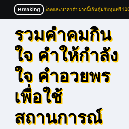
Skip
บ ทั้งสล็อตและบาคาร่า ฝากนี้เกินคุ้มรับทุนฟรี 100 เล่นลื่น ไม่
Breaking
to
content
รวมคำคมกิน
ใจ คำให้กำลัง
ใจ คำอวยพร
เพื่อใช้
สถานการณ์