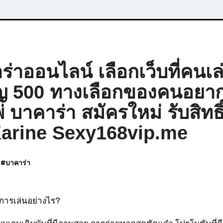
าออนไลน์ เลือกเว็บที่คนเล
วัญ 500 ทางเลือกของคนอยา
บาคาร่า สมัครใหม่ รับสิทธิ
Karine Sexy168vip.me
#
บาคาร่า
การเล่นอย่างไร?