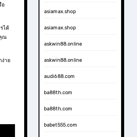
ือ
asiamax.shop
รได้
asiamax.shop
คุณ
askwin88.online
ง่าย
askwin88.online
audi688.com
ba88th.com
ba88th.com
babet555.com