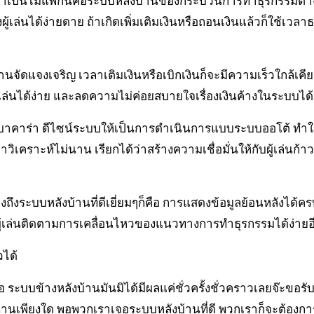
่จำเป็นไม่แพ้กันคือระบบหลังบ้านของกระบวนการทำธุรกรรมต่าง
ู้เล่นได้ง่ายดาย ถ้าเกิดเพิ่มเติมเงินหรือถอนเงินแล้วก็ใช้เวล
จัดแจงเจริญ เวลาเติมเงินหรือเบิกเงินก็จะมีความเร็วใกล้เคีย
นได้ง่าย และลดความไม่ค่อยสบายใจเรื่องเงินค้างในระบบได้
 บาคาร่า ดีไซน์ระบบให้เป็นการดำเนินการแบบระบบออโต้ ทำใ
เคราะห์ไม่นาน เรียกได้ว่าสร้างความเชื่อมั่นให้กับผู้เล่นก้า
งถึงระบบหลังบ้านที่ดีเยี่ยมๆก็คือ การแสดงข้อมูลย้อนหลังได้ค
้เล่นติดตามการเคลื่อนไหวของแนวทางการทำธุรกรรมได้ง่ายอ
วได้
 ระบบข้างหลังบ้านมันมิได้มีผลแค่ชั่วครั้งชั่วคราวเลยจ๊ะขอรับ
บได้นานเพียงใด พอพวกเราเจอระบบหลังบ้านที่ดี พวกเราก็จะต้องกา