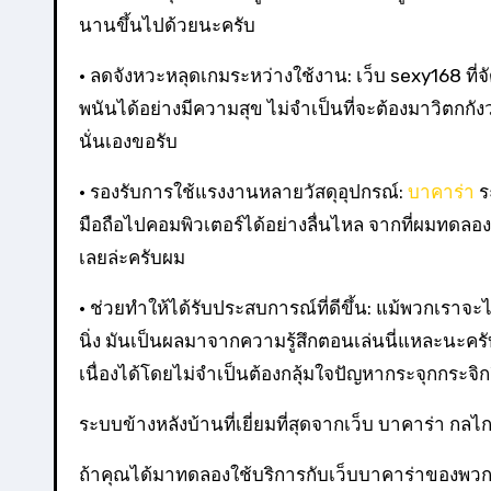
นานขึ้นไปด้วยนะครับ
• ลดจังหวะหลุดเกมระหว่างใช้งาน: เว็บ sexy168 ท
พนันได้อย่างมีความสุข ไม่จำเป็นที่จะต้องมาวิตกก
นั่นเองขอรับ
• รองรับการใช้แรงงานหลายวัสดุอุปกรณ์:
บาคาร่า
ร
มือถือไปคอมพิวเตอร์ได้อย่างลื่นไหล จากที่ผมทดลองดูแ
เลยล่ะครับผม
• ช่วยทำให้ได้รับประสบการณ์ที่ดีขึ้น: แม้พวกเราจะ
นิ่ง มันเป็นผลมาจากความรู้สึกตอนเล่นนี่แหละนะครั
เนื่องได้โดยไม่จำเป็นต้องกลุ้มใจปัญหากระจุกกระจิก
ระบบข้างหลังบ้านที่เยี่ยมที่สุดจากเว็บ บาคาร่า กลไก
ถ้าคุณได้มาทดลองใช้บริการกับเว็บบาคาร่าของพวกเ