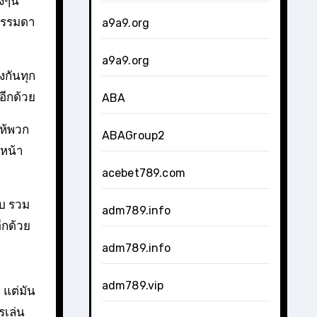
ๆนี่
าธรรมดา
a9a9.org
a9a9.org
งกันทุก
อีกด้วย
ABA
ห้พวก
ABAGroup2
วหน้า
acebet789.com
รบ รวม
adm789.info
ีกด้วย
adm789.info
adm789.vip
 แต่มัน
รเล่น