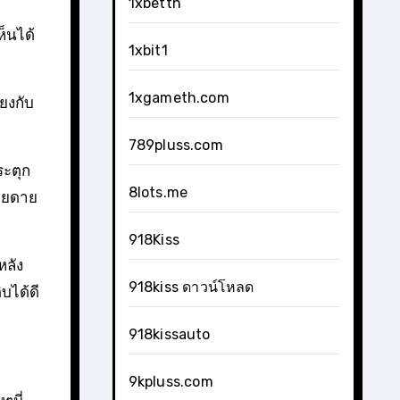
1xbetth
ห็นได้
1xbit1
1xgameth.com
ยงกับ
789pluss.com
ระตุก
8lots.me
่ายดาย
918Kiss
หลัง
918kiss ดาวน์โหลด
บได้ดี
918kissauto
9kpluss.com