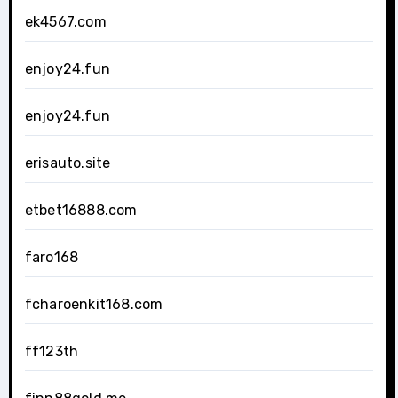
ek4567.com
enjoy24.fun
enjoy24.fun
erisauto.site
etbet16888.com
faro168
fcharoenkit168.com
ff123th