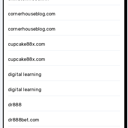
cornerhouseblog.com
cornerhouseblog.com
cupcake88x.com
cupcake88x.com
digital learning
digital learning
dr888
dr888bet.com