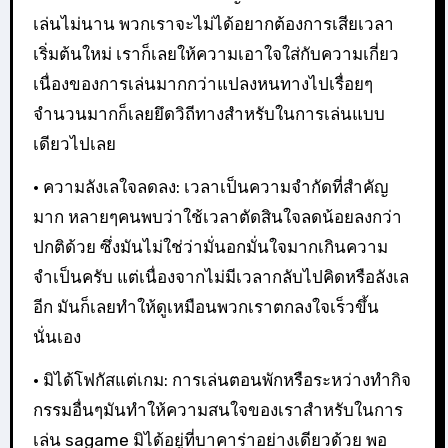
เล่นไม่นาน พวกเราจะไม่ได้อยากต้องการเสียเวลา
เริ่มต้นใหม่ เราก็เลยให้ความเอาใจใส่กับความเกี่ยว
เนื่องของการเล่นมากกว่าแปลงหนทางไปเรื่อยๆ
จำนวนมากก็เลยยึดวิถีทางสำหรับในการเล่นแบบ
เดียวไปเลย
• ความลังเลใจลดลง: เวลาเป็นความจำกัดที่สำคัญ
มาก หลายๆคนพบว่าใช้เวลาตัดสินใจลดน้อยลงกว่า
ปกติด้วย ซึ่งมันไม่ใช่ว่ามั่นอกมั่นใจมากเกินความ
จำเป็นครับ แต่เนื่องจากไม่มีเวลากลับไปคิดหรือลังเล
อีก มันก็เลยทำให้ดูเหมือนพวกเราตกลงใจเร็วขึ้น
นั่นเอง
• มิได้โฟกัสแต่เกม: การเล่นตอนพักหรือระหว่างทำกิจ
กรรมอื่นๆมันทำให้ความสนใจของเราสำหรับในการ
เล่น sagame มิได้อยู่ที่บาคาร่าอย่างเดียวด้วย พอ