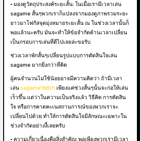
• มองดูวัตถุประสงค์ระยะสั้น: ในเมื่อเรามีเวลาเล่น
sagame สั้นๆพวกเราก็แปลงจากมองดูภาพรวมระยะ
ยาวมาโฟกัสจุดมุ่งหมายระยะสั้น ณ ในช่วงเวลานั้นก็
พอแล้วนะครับ มันจะทำให้ข้อจำกัดด้านเวลาเปลี่ยน
เป็นกรอบการเล่นที่ดีไปเลยล่ะขอรับ
ช่วงเวลาพักสั้นๆเปลี่ยนรูปแบบการตัดสินใจเล่น
sagame มากยิ่งกว่าที่คิด
ผู้คนจำนวนไม่ใช้น้อยอาจมีความคิดว่า ถ้ามีเวลา
เล่น
sagame168th
เพียงแค่ช่วงสั้นๆนั้นจะก่อให้เล่น
เร็วขึ้น แต่ว่าในความเป็นจริงแล้ว วิธีคิด การตัดสิน
ใจ หรือการคาดคะเนสถานการณ์ของพวกเราจะ
เปลี่ยนไปด้วย ทำให้การตัดสินใจมีลักษณะเฉพาะใน
ช่วงจำกัดอย่างงี้เลยครับ
• ความเกี่ยวเนื่องคือสิ่งสำคัญ: พอเพียงพวกเรามีเวลา