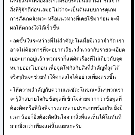
เสนอแนะให้ลองสังเกตหรือประเมินสถานการณ์จาก
สิ่งที่รู้จักดีก่อนเสมอ ไม่ว่าจะเป็นต้นแบบการดูเกม
การสังเกตจังหวะ หรือแนวทางที่เคยใช้มาก่อน จะมี
ผลให้ตกลงใจได้เร็วขึ้น
• ลดขั้นในระหว่างที่ไม่สำคัญ: ในเมื่อมีเวลาจำกัด เรา
อาจไม่ต้องการที่จะอยากเสียเวล่ำเวลากับรายละเอียด
เยอะมากอยู่แล้ว พวกเราก็แค่ตัดเรื่องที่ไม่เกี่ยวกับจุด
หมายออกไปก่อน เพื่อจุดโฟกัสกับสิ่งที่สำคัญที่สุดได้
จริงๆมันจะช่วยทำให้ตกลงใจได้อย่างเที่ยงตรงขึ้น
• ให้ความสำคัญกับความแน่ชัด: ในขณะสั้นๆพวกเรา
จะรู้สึกสบายใจกับข้อมูลที่เข้าใจง่ายมากกว่าข้อมูลที่
ต้องคิดหรือพินิจพิจารณาหลายประเภทพร้อมกัน ยิ่งมี
เวลาน้อยก็ยิ่งต้องตัดสินใจจากสิ่งที่แลเห็นได้ในทันที
มากยิ่งกว่าเพียงแค่นั้นเลยนะครับ