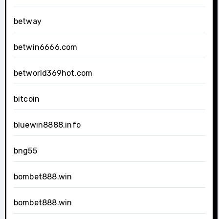
betway
betwin6666.com
betworld369hot.com
bitcoin
bluewin8888.info
bng55
bombet888.win
bombet888.win