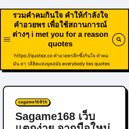
Skip
to
รวมคำคมกินใจ คำให้กำลังใจ
content
คำอวยพร เพื่อใช้สถานการณ์
ต่างๆ i met you for a reason
quotes
https://quotez.co คำอวยพรลึกซึ้งกินใจ คำคม
มัน ฮา วลีฮิตแห่งยุคสมัย everybody lies quotes
sagame168th
Sagame168 เว็บ
แตกง่าย จากมือใหม่