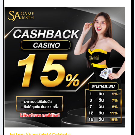
https://t.co/zbtACsMz4v