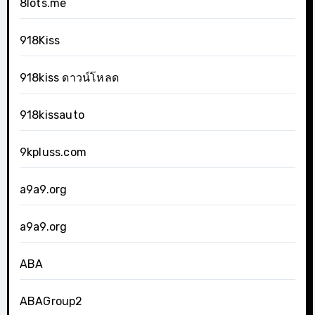
8lots.me
918Kiss
918kiss ดาวน์โหลด
918kissauto
9kpluss.com
a9a9.org
a9a9.org
ABA
ABAGroup2