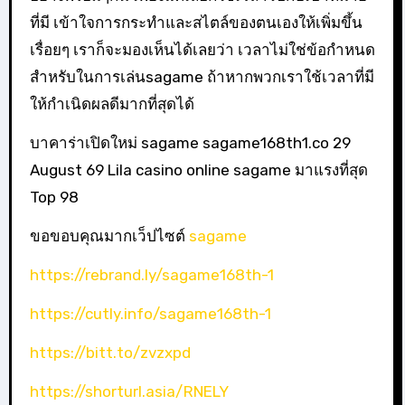
ที่มี เข้าใจการกระทำและสไตล์ของตนเองให้เพิ่มขึ้น
เรื่อยๆ เราก็จะมองเห็นได้เลยว่า เวลาไม่ใช่ข้อกำหนด
สำหรับในการเล่นsagame ถ้าหากพวกเราใช้เวลาที่มี
ให้กำเนิดผลดีมากที่สุดได้
บาคาร่าเปิดใหม่ sagame sagame168th1.co 29
August 69 Lila casino online sagame มาแรงที่สุด
Top 98
ขอขอบคุณมากเว็ปไซต์
sagame
https://rebrand.ly/sagame168th-1
https://cutly.info/sagame168th-1
https://bitt.to/zvzxpd
https://shorturl.asia/RNELY