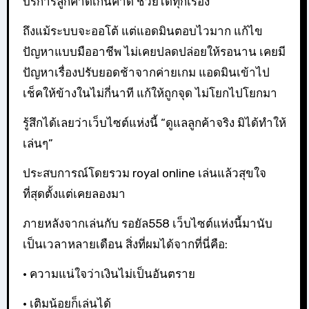
บริการลูกค้าดีเกินคาด ช่วยได้ทุกเรื่อง
ถึงแม้ระบบจะออโต้ แต่แอดมินตอบไวมาก แก้ไข
ปัญหาแบบมืออาชีพ ไม่เคยปลดปล่อยให้รอนาน เคยมี
ปัญหาเรื่องปรับยอดช้าจากค่ายเกม แอดมินเข้าไป
เช็คให้ข้างในไม่กี่นาที แก้ให้ถูกจุด ไม่โยกไปโยกมา
รู้สึกได้เลยว่าเว็บไซต์แห่งนี้ “ดูแลลูกค้าจริง มิได้ทำให้
เล่นๆ”
ประสบการณ์โดยรวม royal online เล่นแล้วสุขใจ
ที่สุดตั้งแต่เคยลองมา
ภายหลังจากเล่นกับ รอยัล558 เว็บไซต์แห่งนี้มานับ
เป็นเวลาหลายเดือน สิ่งที่ผมได้จากที่นี่คือ:
• ความแน่ใจว่าเงินไม่เป็นอันตราย
• เติมน้อยก็เล่นได้