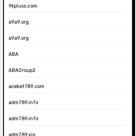
9kpluss.com
a9a9.org
a9a9.org
ABA
ABAGroup2
acebet789.com
adm789.info
adm789.info
adm789.vip