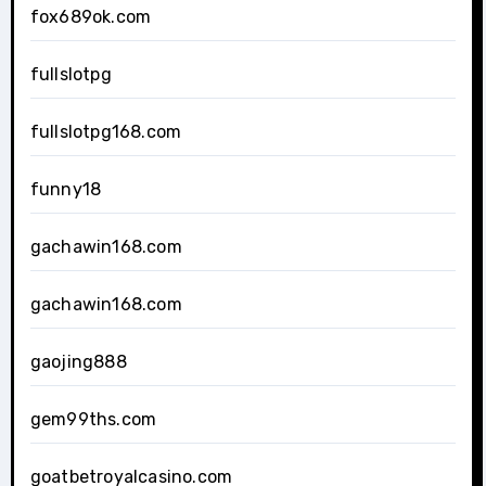
fox689ok.com
fullslotpg
fullslotpg168.com
funny18
gachawin168.com
gachawin168.com
gaojing888
gem99ths.com
goatbetroyalcasino.com