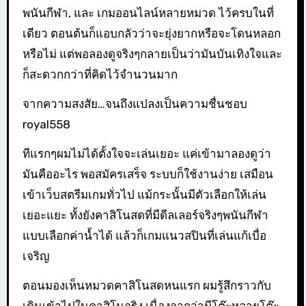
พนันกีฬา, และ เกมออนไลน์หลายหมวด ไว้ครบในที่
เดียว ตอนต้นก็แอบกลัวว่าจะยุ่งยากหรือจะโดนหลอก
หรือไม่ แต่พอลองดูจริงๆกลายเป็นว่ามันบันเทิงใจและ
ก็สะดวกกว่าที่คิดไว้จำนวนมาก
จากความสงสัย…จนถึงแปลงเป็นความชื่นชอบ
royal558
ทีแรกๆผมไม่ได้ตั้งใจจะเล่นเยอะ แค่เข้ามาลองดูว่า
มันคืออะไร พอสมัครเสร็จ ระบบก็ใช้งานง่าย เสมือน
เข้าเว็บสตรีมเกมทั่วไป แม้กระนั้นมีตัวเลือกให้เล่น
เยอะแยะ ทั้งยังคาสิโนสดที่มีดีลเลอร์จริงๆพนันกีฬา
แบบเลือกค่าน้ำได้ แล้วก็เกมแนวสปินที่เล่นแก้เบื่อ
เจริญ
ตอนมองเห็นหมวดคาสิโนสดหนแรก ผมรู้สึกราวกับ
เดินเข้าไปในคาสิโนจริง เนื่องจากว่ามีโต๊ะหลายโต๊ะ