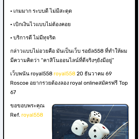
• เกมมาก ระบบดี ไม่มีสะดุด
• เบิกเงินไวแบบไม่ต้องคอย
• บริการดี ไม่มีทุจริต
กล่าวแบบไม่อวยคือ มันเป็นเว็บ รอยัล558 ที่ทำให้ผม
มีความคิดว่า “คาสิโนออนไลน์ที่ดีจริงๆยังมีอยู่”
เว็บพนัน royal558
royal558
20 ธันวาคม 69
Roscoe อยากรวยต้องลอง royal onlineสมัครฟรี Top
67
ขอขอบพระคุณ
Ref.
royal558