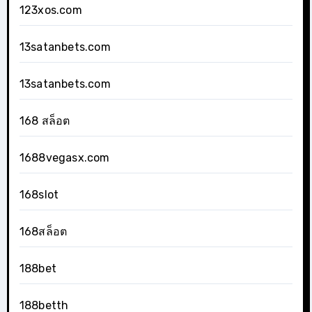
123xos.com
13satanbets.com
13satanbets.com
168 สล็อต
1688vegasx.com
168slot
168สล็อต
188bet
188betth