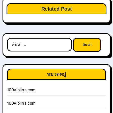
Related Post
ค้นหา
สำหรับ:
หมวดหมู่
100violins.com
100violins.com