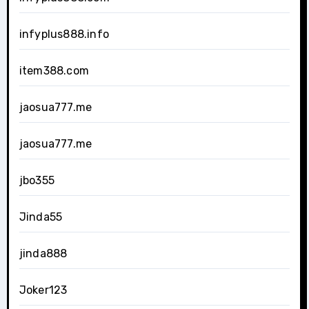
infyplus888.info
item388.com
jaosua777.me
jaosua777.me
jbo355
Jinda55
jinda888
Joker123