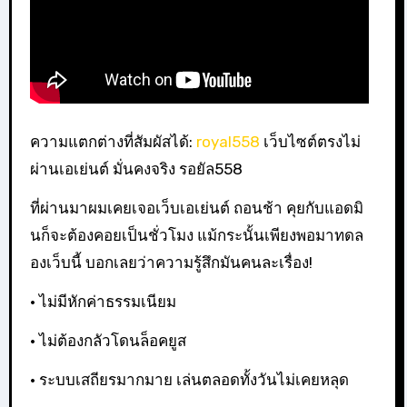
ความแตกต่างที่สัมผัสได้:
royal558
เว็บไซต์ตรงไม่
ผ่านเอเย่นต์ มั่นคงจริง รอยัล558
ที่ผ่านมาผมเคยเจอเว็บเอเย่นต์ ถอนช้า คุยกับแอดมิ
นก็จะต้องคอยเป็นชั่วโมง แม้กระนั้นเพียงพอมาทดล
องเว็บนี้ บอกเลยว่าความรู้สึกมันคนละเรื่อง!
• ไม่มีหักค่าธรรมเนียม
• ไม่ต้องกลัวโดนล็อคยูส
• ระบบเสถียรมากมาย เล่นตลอดทั้งวันไม่เคยหลุด