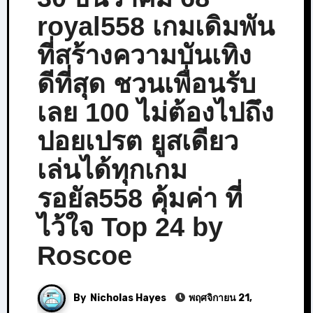
royal558 เกมเดิมพัน
ที่สร้างความบันเทิง
ดีที่สุด ชวนเพื่อนรับ
เลย 100 ไม่ต้องไปถึง
ปอยเปรต ยูสเดียว
เล่นได้ทุกเกม
รอยัล558 คุ้มค่า ที่
ไว้ใจ Top 24 by
Roscoe
By
Nicholas Hayes
พฤศจิกายน 21,