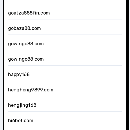
goatza888fin.com
gobaza88.com
gowingo88.com
gowingo88.com
happy168
hengheng9899.com
hengjing168
hi6bet.com