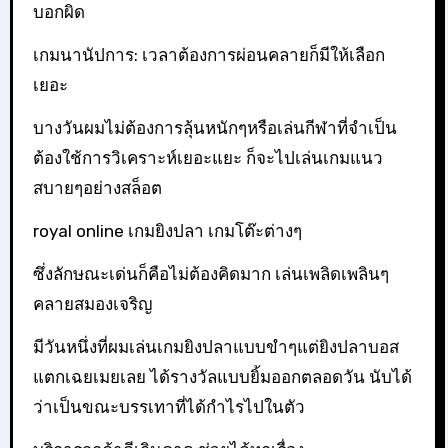
บอกผิด
เกมนานัปการ: เวลาต้องการผ่อนคลายก็มีให้เลือก
เยอะ
บางวันผมไม่ต้องการลุ้นหนักๆหรือเล่นกีฬาที่จำเป็น
ต้องใช้การวิเคราะห์เยอะแยะ ก็จะไปเล่นเกมแนว
สบายๆอย่างสล็อต
royal online เกมยิงปลา เกมโต๊ะต่างๆ
ซึ่งลักษณะเด่นก็คือไม่ต้องคิดมาก เล่นเพลิดเพลินๆ
คลายสมองเจริญ
มีวันหนึ่งที่ผมเล่นเกมยิงปลาแบบขำๆแต่ยิงปลาบอส
แตกเฉยเมยเลย ได้รางวัลแบบยิ้มออกตลอดวัน นับได้
ว่าเป็นขณะบรรเทาที่ได้กำไรไปในตัว