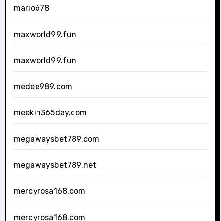
mario678
maxworld99.fun
maxworld99.fun
medee989.com
meekin365day.com
megawaysbet789.com
megawaysbet789.net
mercyrosa168.com
mercyrosa168.com