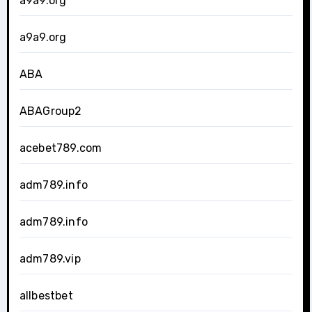
a9a9.org
a9a9.org
ABA
ABAGroup2
acebet789.com
adm789.info
adm789.info
adm789.vip
allbestbet