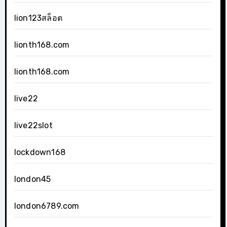
lion123สล็อต
lionth168.com
lionth168.com
live22
live22slot
lockdown168
london45
london6789.com