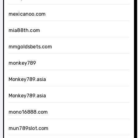
mexicanoo.com
mia88th.com
mmgoldsbets.com
monkey789
Monkey789.asia
Monkey789.asia
mono16888.com
mun789slot.com