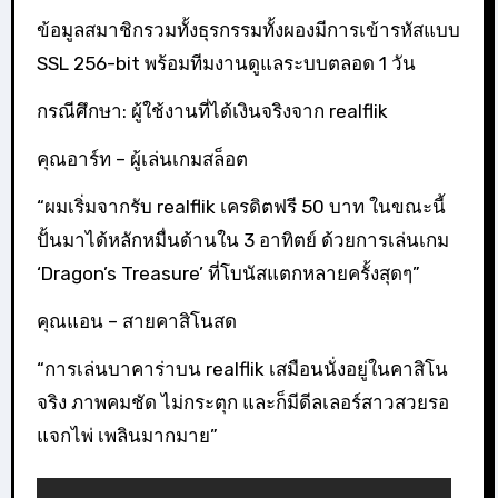
ข้อมูลสมาชิกรวมทั้งธุรกรรมทั้งผองมีการเข้ารหัสแบบ
SSL 256-bit พร้อมทีมงานดูแลระบบตลอด 1 วัน
กรณีศึกษา: ผู้ใช้งานที่ได้เงินจริงจาก realflik
คุณอาร์ท – ผู้เล่นเกมสล็อต
“ผมเริ่มจากรับ realflik เครดิตฟรี 50 บาท ในขณะนี้
ปั้นมาได้หลักหมื่นด้านใน 3 อาทิตย์ ด้วยการเล่นเกม
‘Dragon’s Treasure’ ที่โบนัสแตกหลายครั้งสุดๆ”
คุณแอน – สายคาสิโนสด
“การเล่นบาคาร่าบน realflik เสมือนนั่งอยู่ในคาสิโน
จริง ภาพคมชัด ไม่กระตุก และก็มีดีลเลอร์สาวสวยรอ
แจกไพ่ เพลินมากมาย”