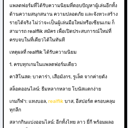
แพลตฟอร์มที่ได้รับความนิยมที่ตอบปัญหาผู้เล่นอีกทั้ง
ด้านความสนุกสนาน ความปลอดภัย และจังหวะสร้าง
รายได้จริง ไม่ว่าจะเป็นผู้เล่นมือใหม่หรือเซียนเกม ก็
สามารถ realflik สมัคร เพื่อเปิดประสบการณ์ใหม่ที่
ครบจบในที่เดียวได้ในทันที
เหตุผลที่ realflik ได้รับความนิยม
1. ครบทุกเกมในแพลตฟอร์มเดียว
คาสิโนสด: บาคาร่า, เสือมังกร, รูเล็ต จากค่ายดัง
สล็อตออนไลน์: ธีมหลากหลาย โบนัสแตกง่าย
เกมกีฬา: แทงบอล,
realflik
บาส, อีสปอร์ต ครอบคลุม
ทุกลีก
สลากกินแบ่งออนไลน์: อีกทั้งไทย ลาว ยี่กี พร้อมผลอ