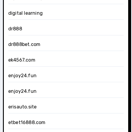
digital learning
dr888
dr888bet.com
ek4567.com
enjoy24.fun
enjoy24.fun
erisauto.site
etbet16888.com