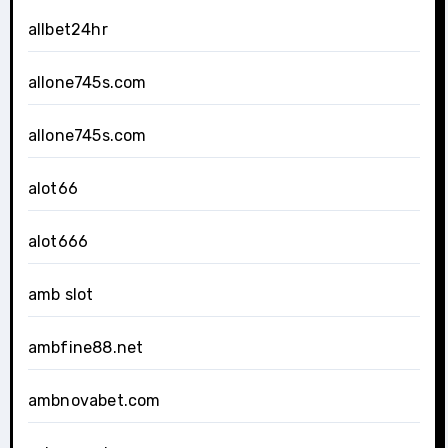
allbet24hr
allone745s.com
allone745s.com
alot66
alot666
amb slot
ambfine88.net
ambnovabet.com