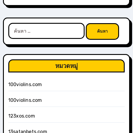
ค้นหา
สำหรับ:
หมวดหมู่
100violins.com
100violins.com
123xos.com
13satanbets.com