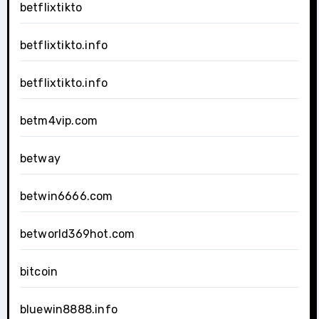
betflixtikto
betflixtikto.info
betflixtikto.info
betm4vip.com
betway
betwin6666.com
betworld369hot.com
bitcoin
bluewin8888.info