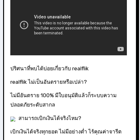
ปริศนาที่พบได้บ่อยเกี่ยวกับ realflik
realflik ไม่เป็นอันตรายหรือเปล่า?
ไม่มีอันตราย 100% มีใบอนุมัติแล้วก็ระบบความ
ปลอดภัยระดับสากล
สามารถเบิกเงินได้จริงไหม?
เบิกเงินได้จริงทุกยอด ไม่มีอย่างต่ำ ไร้คุณค่าจารีต