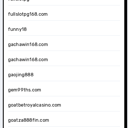
fullslotpg168.com
funny18
gachawin168.com
gachawin168.com
gaojing888
gem99ths.com
goatbetroyalcasino.com
goatza888fin.com