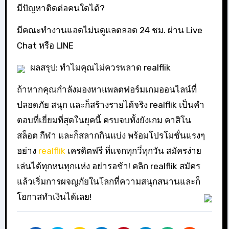
มีปัญหาติดต่อคนใดได้?
มีคณะทำงานแอดไม่นดูแลตลอด 24 ชม. ผ่าน Live
Chat หรือ LINE
ผลสรุป: ทำไมคุณไม่ควรพลาด realflik
ถ้าหากคุณกำลังมองหาแพลตฟอร์มเกมออนไลน์ที่
ปลอดภัย สนุก และก็สร้างรายได้จริง realflik เป็นคำ
ตอบที่เยี่ยมที่สุดในยุคนี้ ครบจบทั้งยังเกม คาสิโน
สล็อต กีฬา และก็สลากกินแบ่ง พร้อมโปรโมชั่นแรงๆ
อย่าง
realflik
เครดิตฟรี ที่แจกทุกวี่ทุกวัน สมัครง่าย
เล่นได้ทุกหนทุกแห่ง อย่ารอช้า! คลิก realflik สมัคร
แล้วเริ่มการผจญภัยในโลกที่ความสนุกสนานและก็
โอกาสทำเงินได้เลย!