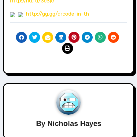
http://rlu.ru/3c3jc
http://gg.gg/qrcode-in-th
By
Nicholas Hayes