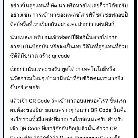
อย่างนั้นถูกแทนที่ พัฒนา หรือหายไปเลยก็ว่าได้ขอรับ
อย่างเช่น การเข้ามาของแฟลชไดรฟ์ที่ชดเชยฟลอปปี้
ดิสก์หรือที่เราเรียกกันอย่างเคยปากว่า แผ่นดิสก์
นั่นแหละขอรับ จนเจ้าฟลอปปี้ดิสก์นั้นหายไปจาก
สารบบในปัจจุบัน หรือจะเป็นเทปวิดีโอที่ถูกแทนที่ด้วย
ซีดีที่มีขนาด สร้าง qr code
เล็กกว่านั่นแหละขอรับ พูดได้ว่า เทคโนโลยีหรือ
นวัตกรรมใหม่ๆเข้ามามีหน้าที่กับชีวิตคนเรามากยิ่ง
ขึ้นจริงๆขอรับ
แล้วเจ้า QR Code ล่ะ เข้ามาตอบแทนอะไร? ขั้นแรก
ผมต้องขออธิบายแบบคร่าวๆก่อนว่า QR Code นั้นคือ
อะไร รวมทั้งมีแหล่งที่มาอย่างไรก่อนนะครับ สำหรับ
เจ้า QR Code ที่เรารู้จักกันดีอยู่แล้วนั้น คำว่า QR
Code ย่อมาจากคำว่า Quick Response Code คือ