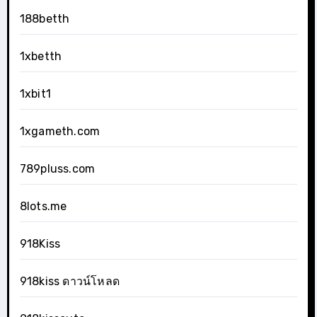
188betth
1xbetth
1xbit1
1xgameth.com
789pluss.com
8lots.me
918Kiss
918kiss ดาวน์โหลด