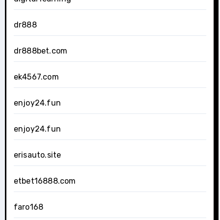
dr888
dr888bet.com
ek4567.com
enjoy24.fun
enjoy24.fun
erisauto.site
etbet16888.com
faro168