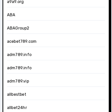
a9a9.org
ABA
ABAGroup2
acebet789.com
adm789.info
adm789.info
adm789.vip
allbestbet
allbet24hr