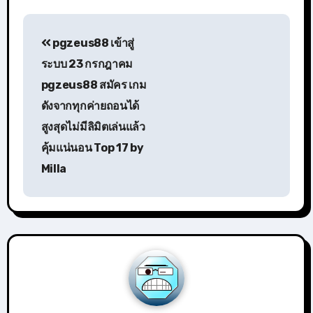
แนะแนว
pgzeus88 เข้าสู่
เรื่อง
ระบบ 23 กรกฎาคม
pgzeus88 สมัคร เกม
ดังจากทุกค่ายถอนได้
สูงสุดไม่มีลิมิตเล่นแล้ว
คุ้มแน่นอน Top 17 by
Milla