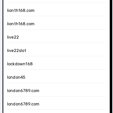
lionth168.com
lionth168.com
live22
live22slot
lockdown168
london45
london6789.com
london6789.com