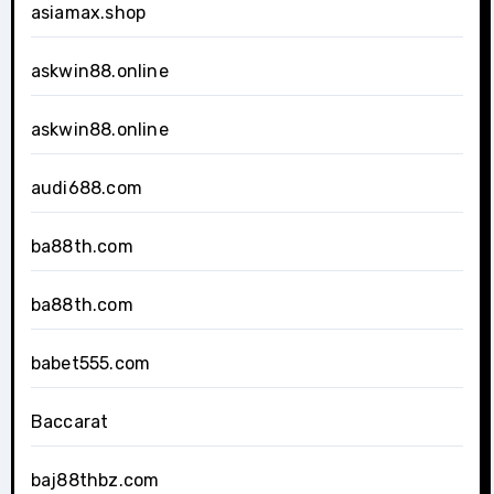
asiamax.shop
askwin88.online
askwin88.online
audi688.com
ba88th.com
ba88th.com
babet555.com
Baccarat
baj88thbz.com