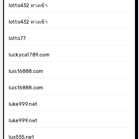
lotto432 ทางเข้า
lotto432 ทางเข้า
lotto77
luckycat789.com
luis16888.com
luis16888.com
luke999.net
luke999.net
lux555.net