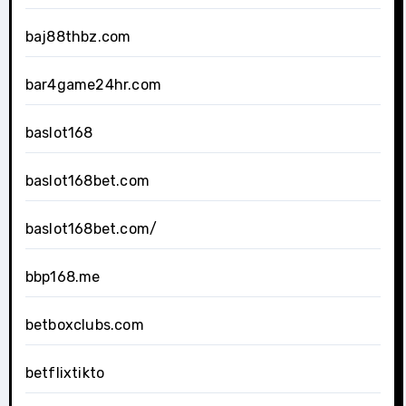
baj88thbz.com
bar4game24hr.com
baslot168
baslot168bet.com
baslot168bet.com/
bbp168.me
betboxclubs.com
betflixtikto