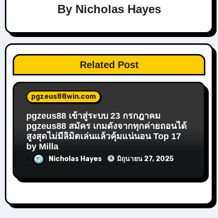
By
Nicholas Hayes
Related Post
pgzeus88win.com
pgzeus88 เข้าสู่ระบบ 23 กรกฎาคม
pgzeus88 สมัคร เกมดังจากทุกค่ายถอนได้
สูงสุดไม่มีลิมิตเล่นแล้วคุ้มแน่นอน Top 17
by Milla
<
Nicholas Hayes
มิถุนายน 27, 2025