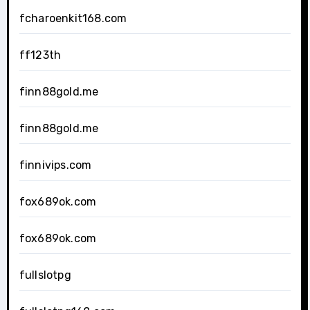
fcharoenkit168.com
ff123th
finn88gold.me
finn88gold.me
finnivips.com
fox689ok.com
fox689ok.com
fullslotpg