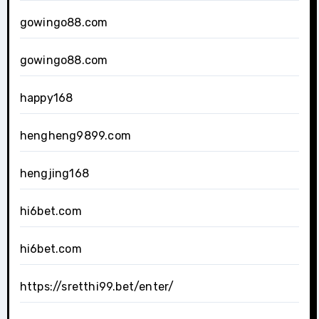
gowingo88.com
gowingo88.com
happy168
hengheng9899.com
hengjing168
hi6bet.com
hi6bet.com
https://sretthi99.bet/enter/