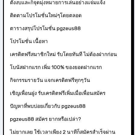
ตั้งงบและก็จุดมุ่งหมายการเล่นอย่างแจ่มแจ้ง
ติดตามโปรโมชั่นใหม่ๆโดยตลอด
ตารางสรุปโปรโมชั่น pgzeus88
โปรโมชั่น เนื้อหา
เครดิตฟรีสมาชิกใหม่ รับโดยทันที ไม่ต้องฝากก่อน
โบนัสฝากแรก เพิ่ม 100% ของยอดฝากแรก
กิจกรรมรายวัน แจกเครดิตฟรีทุกๆวัน
เชิญเพื่อนฝูง รับเครดิตฟรีเพิ่มเมื่อเพื่อนสมัคร
ปัญหาที่พบบ่อยเกี่ยวกับ pgzeus88
pgzeus88 สมัคร ยากหรือเปล่า?
ไม่ยากเลย ใช้เวลาเพียง 2 นาทีก็สมัครสำเร็จผ่าน