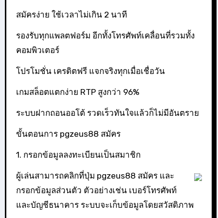
สมัครง่าย ใช้เวลาไม่เกิน 2 นาที
รองรับทุกแพลตฟอร์ม อีกทั้งโทรศัพท์เคลื่อนที่รวมทั้ง
คอมพิวเตอร์
โปรโมชั่น เครดิตฟรี แจกจริงทุกเมื่อเชื่อวัน
เกมสล็อตแตกง่าย RTP สูงกว่า 96%
ระบบฝากถอนออโต้ รวดเร็วทันใจแล้วก็ไม่มีอันตราย
ขั้นตอนการ pgzeus88 สมัคร
1. กรอกข้อมูลลงทะเบียนเป็นสมาชิก
ผู้เล่นสามารถคลิกที่ปุ่ม pgzeus88 สมัคร และ
กรอกข้อมูลส่วนตัว ตัวอย่างเช่น เบอร์โทรศัพท์
และบัญชีธนาคาร ระบบจะเก็บข้อมูลโดยสวัสดิภาพ