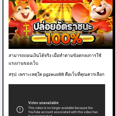
สามารถถอนเงินได้จริง เมื่อทำตามข้อตกลงการใช้
แรงงานของเว็บ
สรุป: เพราะเหตุใด pgzeus88 คือเว็บที่คุณควรเลือก