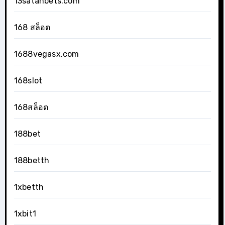
13satanbets.com
168 สล็อต
1688vegasx.com
168slot
168สล็อต
188bet
188betth
1xbetth
1xbit1