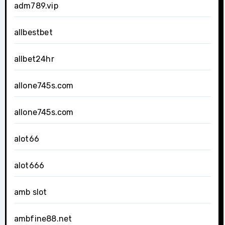
adm789.vip
allbestbet
allbet24hr
allone745s.com
allone745s.com
alot66
alot666
amb slot
ambfine88.net