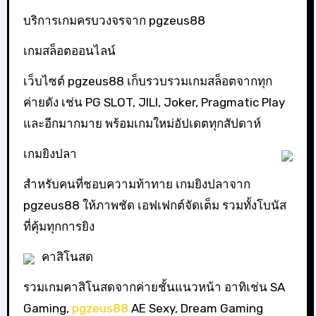
บริการเกมครบวงจรจาก pgzeus88
เกมสล็อตออนไลน์
เว็บไซต์ pgzeus88 เก็บรวบรวมเกมสล็อตจากทุก
ค่ายดัง เช่น PG SLOT, JILI, Joker, Pragmatic Play
และอีกมากมาย พร้อมเกมใหม่อัปเดตทุกสัปดาห์
เกมยิงปลา
สำหรับคนที่ชอบความท้าทาย เกมยิงปลาจาก
pgzeus88 ให้ภาพชัด เอฟเฟกต์จัดเต็ม รวมทั้งโบนัส
ที่คุ้มทุกการยิง
คาสิโนสด
รวมเกมคาสิโนสดจากค่ายชั้นแนวหน้า อาทิเช่น SA
Gaming,
pgzeus88
AE Sexy, Dream Gaming