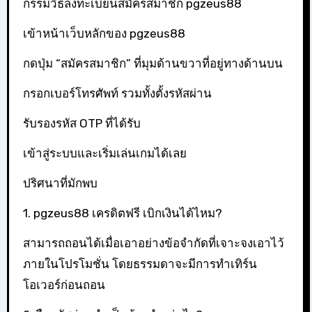
กรรมวิธีลงทะเบียนสมัครสมาชิก pgzeus88
เข้าหน้าเว็บหลักของ pgzeus88
กดปุ่ม “สมัครสมาชิก” ที่มุมด้านขวาที่อยู่ทางด้านบน
กรอกเบอร์โทรศัพท์ รวมทั้งตั้งรหัสผ่าน
รับรองรหัส OTP ที่ได้รับ
เข้าสู่ระบบและเริ่มเล่นเกมได้เลย
ปริศนาที่มักพบ
1. pgzeus88 เครดิตฟรี เบิกเงินได้ไหม?
สามารถถอนได้เมื่อเอาอย่างข้อจำกัดที่เจาะจงเอาไว้
ภายในโปรโมชั่น โดยธรรมดาจะมีการทำเทิร์น
โอเวอร์ก่อนถอน