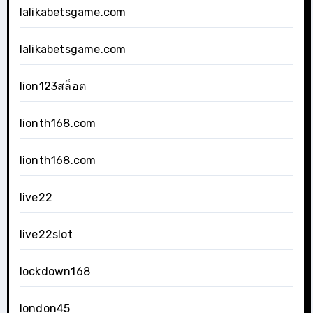
lalikabetsgame.com
lalikabetsgame.com
lion123สล็อต
lionth168.com
lionth168.com
live22
live22slot
lockdown168
london45