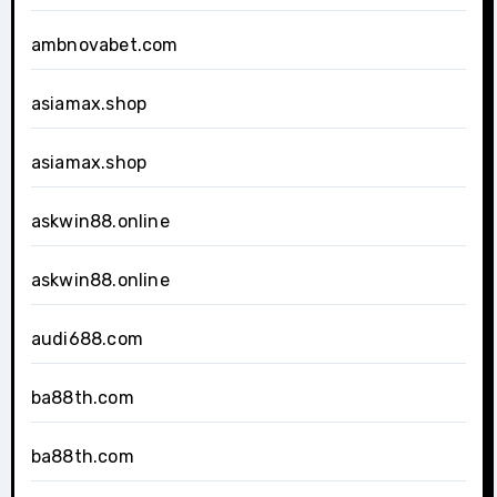
ambnovabet.com
asiamax.shop
asiamax.shop
askwin88.online
askwin88.online
audi688.com
ba88th.com
ba88th.com