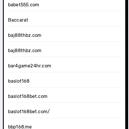
babet555.com
Baccarat
baj88thbz.com
baj88thbz.com
bar4game24hr.com
baslot168
baslot168bet.com
baslot168bet.com/
bbp168.me