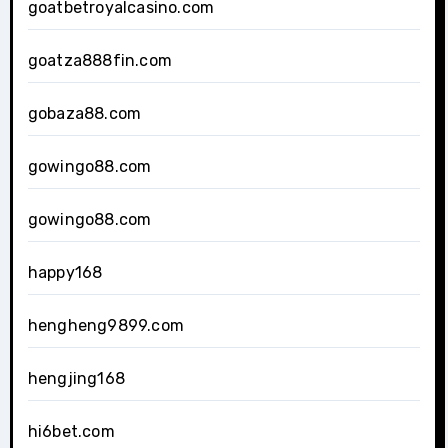
goatbetroyalcasino.com
goatza888fin.com
gobaza88.com
gowingo88.com
gowingo88.com
happy168
hengheng9899.com
hengjing168
hi6bet.com