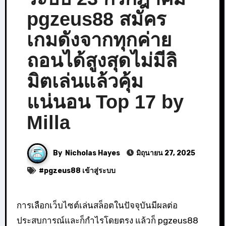
pgzeus88 สมัคร
เกมดังจากทุกค่าย
ถอนได้สูงสุดไม่มีลิ
มิตเล่นแล้วคุ้ม
แน่นอน Top 17 by
Milla
By
Nicholas Hayes
มิถุนายน 27, 2025
#
pgzeus88 เข้าสู่ระบบ
การเลือกเว็บไซต์เล่นสล็อตในปัจจุบันมีผลต่อ
ประสบการณ์และก็กำไรโดยตรง แล้วก็ pgzeus88