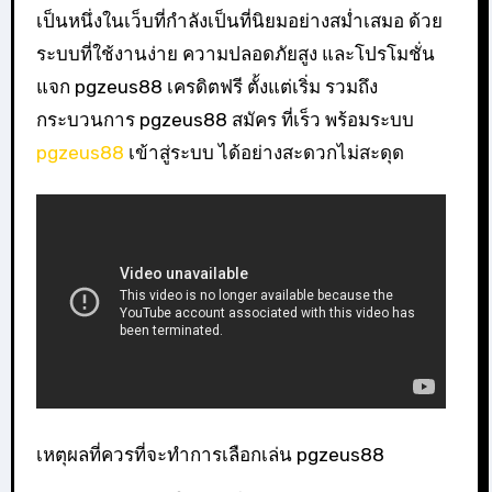
เป็นหนึ่งในเว็บที่กำลังเป็นที่นิยมอย่างสม่ำเสมอ ด้วย
ระบบที่ใช้งานง่าย ความปลอดภัยสูง และโปรโมชั่น
แจก pgzeus88 เครดิตฟรี ตั้งแต่เริ่ม รวมถึง
กระบวนการ pgzeus88 สมัคร ที่เร็ว พร้อมระบบ
pgzeus88
เข้าสู่ระบบ ได้อย่างสะดวกไม่สะดุด
เหตุผลที่ควรที่จะทำการเลือกเล่น pgzeus88