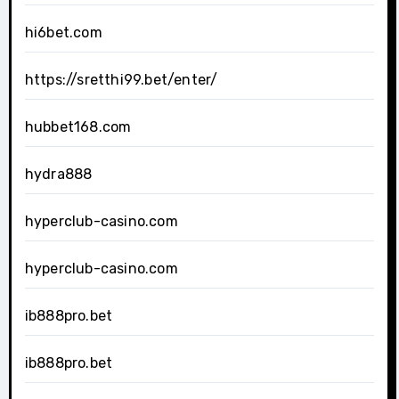
hi6bet.com
https://sretthi99.bet/enter/
hubbet168.com
hydra888
hyperclub-casino.com
hyperclub-casino.com
ib888pro.bet
ib888pro.bet