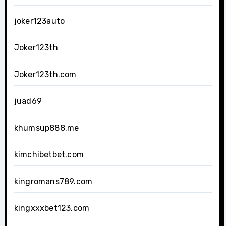
joker123auto
Joker123th
Joker123th.com
juad69
khumsup888.me
kimchibetbet.com
kingromans789.com
kingxxxbet123.com