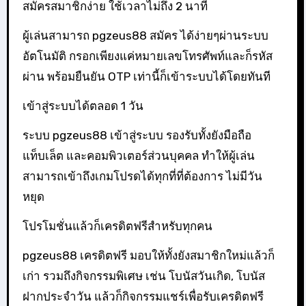
สมัครสมาชิกง่าย ใช้เวลาไม่ถึง 2 นาที
ผู้เล่นสามารถ pgzeus88 สมัคร ได้ง่ายๆผ่านระบบ
อัตโนมัติ กรอกเพียงแค่หมายเลขโทรศัพท์และก็รหัส
ผ่าน พร้อมยืนยัน OTP เท่านี้ก็เข้าระบบได้โดยทันที
เข้าสู่ระบบได้ตลอด 1 วัน
ระบบ pgzeus88 เข้าสู่ระบบ รองรับทั้งยังมือถือ
แท็บเล็ต และคอมพิวเตอร์ส่วนบุคคล ทำให้ผู้เล่น
สามารถเข้าถึงเกมโปรดได้ทุกที่ที่ต้องการ ไม่มีวัน
หยุด
โปรโมชั่นแล้วก็เครดิตฟรีสำหรับทุกคน
pgzeus88 เครดิตฟรี มอบให้ทั้งยังสมาชิกใหม่แล้วก็
เก่า รวมถึงกิจกรรมพิเศษ เช่น โบนัสวันเกิด, โบนัส
ฝากประจำวัน แล้วก็กิจกรรมแชร์เพื่อรับเครดิตฟรี