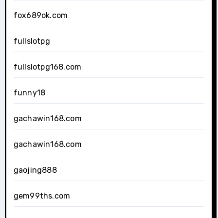
fox689ok.com
fullslotpg
fullslotpg168.com
funny18
gachawin168.com
gachawin168.com
gaojing888
gem99ths.com