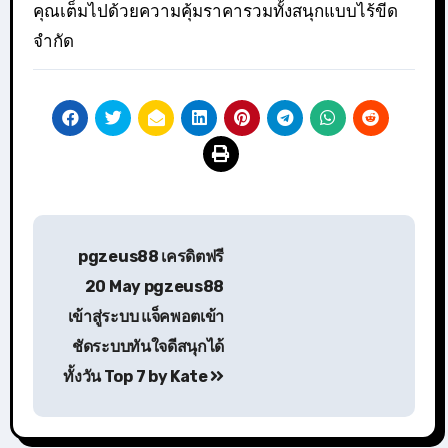
คุณเต็มไปด้วยความคุ้มราคารวมทั้งสนุกแบบไร้ขีด
จำกัด
แนะแนว
pgzeus88 เครดิตฟรี
เรื่อง
20 May pgzeus88
เข้าสู่ระบบ แจ็คพอตเข้า
ชัดระบบทันใจดีสนุกได้
ทั้งวัน Top 7 by Kate