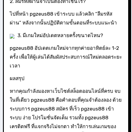
2. ลืมรหัสผ่านจำเป็นต้องทำเช่นไร?
ไปที่หน้า pgzeus88 เข้าระบบ แล้วคลิก “ลืมรหัส
ผ่าน” หลังจากนั้นปฏิบัติตามขั้นตอนที่ระบบแนะนำ
3. มีเกมใหม่อัปเดตหลายครั้งขนาดไหน?
pgzeus88 อัปเดตเกมใหม่จากทุกค่ายอาทิตย์ละ 1-2
ครั้ง เพื่อให้ผู้เล่นได้สัมผัสประสบการณ์ใหม่ตลอดระยะ
เวลา
ผลสรุป
หากคุณกำลังมองหาเว็บไซต์สล็อตออนไลน์ที่ครบ จบ
ในที่เดียว pgzeus88 คือคำตอบที่คุณจำต้องลอง ด้วย
ระบบการ pgzeus88 สมัคร ที่เร็ว pgzeus88 เข้า
ระบบ ง่าย โปรโมชั่นจัดเต็ม รวมทั้ง pgzeus88
เครดิตฟรี ที่แจกจริงไม่จกตา ทำให้การเล่นเกมของ