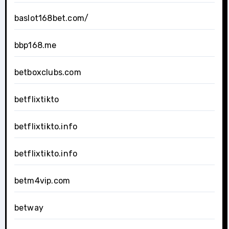
baslot168bet.com/
bbp168.me
betboxclubs.com
betflixtikto
betflixtikto.info
betflixtikto.info
betm4vip.com
betway