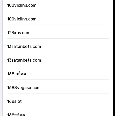
100violins.com
100violins.com
123xos.com
13satanbets.com
13satanbets.com
168 สล็อต
1688vegasx.com
168slot
168สล็อต