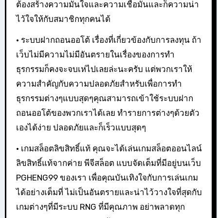
ต้องสร้างความมั่นใจและความเชื่อมั่นและก็ความน่า
ไว้ใจให้กับสมาชิกทุกคนได้
• ระบบฝากถอนออโต้ เรื่องที่เกี่ยวข้องกับการลงทุน ถ้า
เว็บไม่มีความไม่มีอันตรายในเรื่องของการทำ
ธุรกรรมก็คงจะจบเห่ไปเลยล่ะนะครับ แต่พวกเราให้
ความสำคัญกับความปลอดภัยสำหรับเพื่อการทำ
ธุรกรรมต่างๆแบบสุดๆคุณสามารถเข้าใช้ระบบฝาก
ถอนออโต้ของพวกเราได้เลย ทำรายการต่างๆด้วยตัว
เองได้ง่าย ปลอดภัยและก็เร็วแบบสุดๆ
• เกมสล็อตลิขสิทธิ์แท้ คุณจะได้เล่นเกมสล็อตออนไลน์
ลิขสิทธิ์แท้จากค่าย พีจีสล็อต แบบจัดเต็มที่มีอยู่บนเว็บ
PGHENG99 ของเรา เพื่อคุณบันเทิงใจกับการเล่นเกม
ได้อย่างเต็มที่ ไม่เป็นอันตรายและน่าไว้วางใจที่สุดกับ
เกมต่างๆที่มีระบบ RNG ที่มีคุณภาพ อย่าพลาดทุก