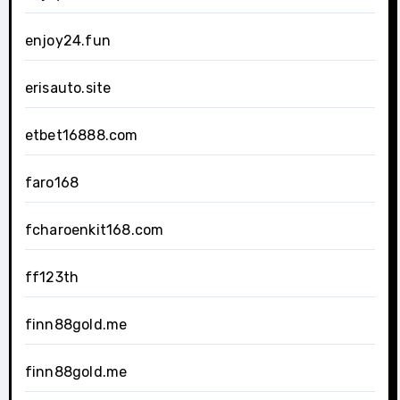
enjoy24.fun
erisauto.site
etbet16888.com
faro168
fcharoenkit168.com
ff123th
finn88gold.me
finn88gold.me