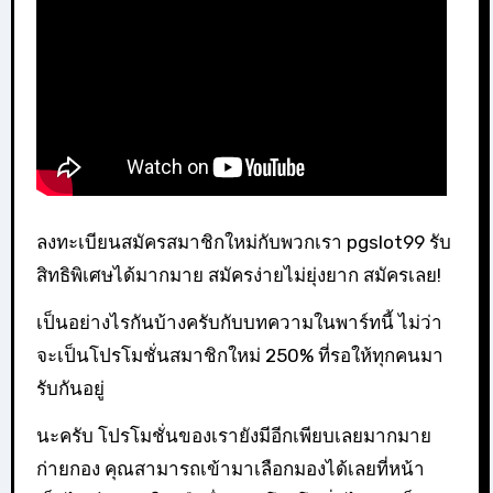
ลงทะเบียนสมัครสมาชิกใหม่กับพวกเรา pgslot99 รับ
สิทธิพิเศษได้มากมาย สมัครง่ายไม่ยุ่งยาก สมัครเลย!
เป็นอย่างไรกันบ้างครับกับบทความในพาร์ทนี้ ไม่ว่า
จะเป็นโปรโมชั่นสมาชิกใหม่ 250% ที่รอให้ทุกคนมา
รับกันอยู่
นะครับ โปรโมชั่นของเรายังมีอีกเพียบเลยมากมาย
ก่ายกอง คุณสามารถเข้ามาเลือกมองได้เลยที่หน้า