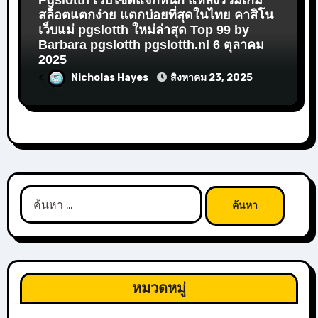
Pgslotth เว็บไซต์แจกหนัก แหล่งรวมเกม
สล็อตแตกง่าย แตกบ่อยที่สุดในไทย คาสิโน
เว็บแม่ pgslotth ใหม่ล่าสุด Top 99 by
Barbara pgslotth pgslotth.nl 6 ตุลาคม
2025
<
Nicholas Hayes
สิงหาคม 23, 2025
ค้นหา
สำหรับ:
หมวดหมู่