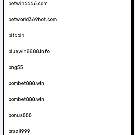
betwin6666.com
betworld369hot.com
bitcoin
bluewin8888.info
bng55
bombet888.win
bombet888.win
bonus888
brazil999