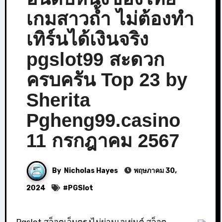
เกมสาวถ้ำ ไม่ต้องทำ
เทิร์นได้เงินจริง
pgslot99 สะดวก
ครบครัน Top 23 by
Sherita
Pgheng99.casino
11 กรกฎาคม 2567
By
Nicholas Hayes
พฤษภาคม 30,
2024
#
PGSlot