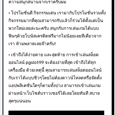
ความสนุกสนานจากเราครับผม
• โปรโมชั่นดี กิจกรรมเด่น เรามากับโปรโมชั่นรวมทั้ง
กิจกรรมมากที่คุณสามารถรับแล้วก็ร่วมได้ตั้งแต่เป็น
พวกใหม่เลยล่ะนะครับ สนุกกับการเล่นเกมได้แบบ
ฟินๆด้วยโบนัสเครดิตฟรีมากไม่น้อยเลยทีเดียวจาก
เรา ห้ามพลาดเลยจ๊าครับ!
• เข้าถึงได้ง่ายดาย และสุดท้าย การเข้าเล่นสล็อต
ออนไลน์ pgslot99 จะต้องง่ายที่สุด เข้าถึงได้ทุก
เครื่องมือ ด้วยเหตุนี้ คุณสามารถเล่นสล็อตออนไลน์
กับเราได้แบบชิวๆโดยไม่ต้องดาวน์โหลดหรือจัดตั้ง
แอปพลิเคชั่นใดๆก็ตามทั้งปวง สามารถเข้าเล่นเกม
ผ่านหน้าเว็บไซต์บราวเซอร์ได้เลยโดยทันที สบาย
สุดๆแน่นอน