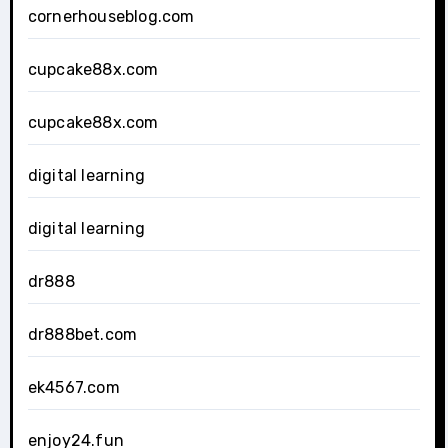
cornerhouseblog.com
cupcake88x.com
cupcake88x.com
digital learning
digital learning
dr888
dr888bet.com
ek4567.com
enjoy24.fun