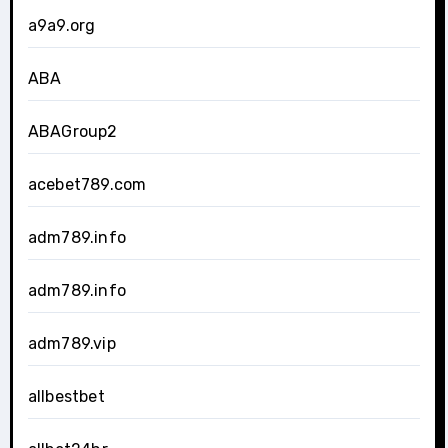
a9a9.org
ABA
ABAGroup2
acebet789.com
adm789.info
adm789.info
adm789.vip
allbestbet