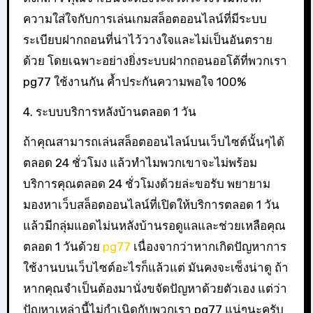
ความใส่ใจกับการเล่นเกมสล็อตออนไลน์ที่มีระบบ
ระเบียบฝากถอนที่น่าไว้วางใจและไม่เป็นอันตราย
ด้วย โดยเฉพาะอย่างยิ่งระบบฝากถอนออโต้ที่พวกเรา
pg77 ใช้งานกัน ค้ำประกันความพอใจ 100%
4. ระบบบริการหลังบ้านตลอด 1 วัน
ถ้าคุณสามารถเล่นสล็อตออนไลน์บนเว็บไซต์นั้นๆได้
ตลอด 24 ชั่วโมง แล้วทำไมพวกเขาจะไม่พร้อม
บริการคุณตลอด 24 ชั่วโมงด้วยล่ะขอรับ พยายาม
มองหาเว็บสล็อตออนไลน์ที่เปิดให้บริการตลอด 1 วัน
แล้วมีกลุ่มแอดไม่นหลังบ้านรอดูแลและช่วยเหลือคุณ
ตลอด 1 วันด้วย
pg77
เนื่องจากว่าหากเกิดปัญหาการ
ใช้งานบนเว็บไซต์อะไรก็แล้วแต่ มันคงจะเซ็งน่าดู ถ้า
หากคุณจำเป็นต้องมานั่งขจัดปัญหาด้วยตัวเอง แต่ว่า
ปัญหาเหล่านี้ไม่กำเนิดกับพวกเรา pg77 แน่ๆนะครับ