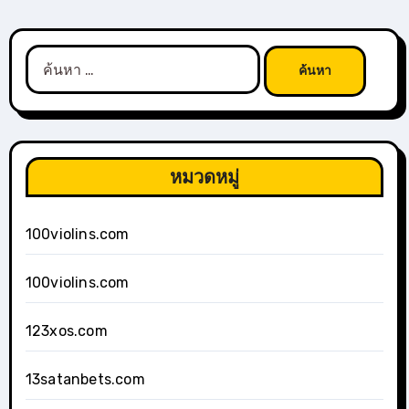
ค้นหา
สำหรับ:
หมวดหมู่
100violins.com
100violins.com
123xos.com
13satanbets.com