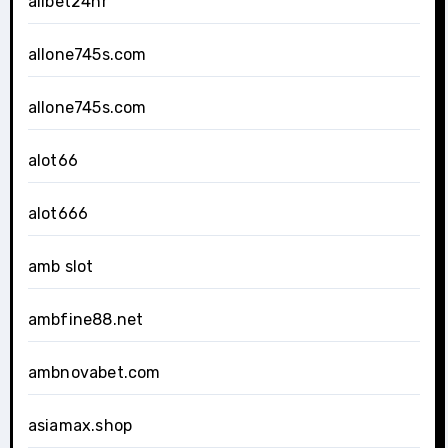
allbet24hr
allone745s.com
allone745s.com
alot66
alot666
amb slot
ambfine88.net
ambnovabet.com
asiamax.shop