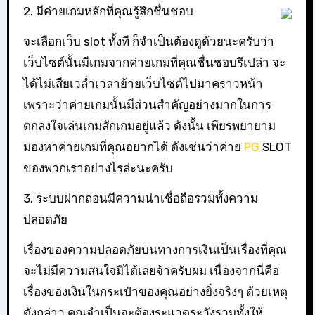
2. มีค่ายเกมหลักที่คุณรู้สึกชื่นชอบ
จะเลือกเว็บ slot ทั้งที ก็จำเป็นต้องดูด้วยนะครับว่า
เว็บไซต์นั้นมีเกมจากค่ายเกมที่คุณชื่นชอบรึเปล่า จะ
ได้ไม่เสียเวล่ำเวลาย้ายเว็บไซต์ไปมาคราวหน้า
เพราะว่าค่ายเกมนั้นมีส่วนสำคัญอย่างมากในการ
ตกลงใจเล่นเกมสักเกมอยู่แล้ว ดังนั้น เพียรพยายาม
มองหาค่ายเกมที่คุณอยากได้ ดังเช่นว่าค่าย
PG
SLOT
ของพวกเราอย่างไรล่ะนะครับ
3. ระบบฝากถอนมีความน่าเชื่อถือรวมทั้งความ
ปลอดภัย
เรื่องของความปลอดภัยบนทางการเงินเป็นเรื่องที่คุณ
จะไม่มีความสนใจมิได้เลยจ้าครับผม เนื่องจากนี่คือ
เรื่องของเงินในกระเป๋าของคุณอย่างยิ่งจริงๆ ด้วยเหตุ
ดังกล่าว คุณจำเป็นจะต้องระแวดระวังรวมทั้งให้