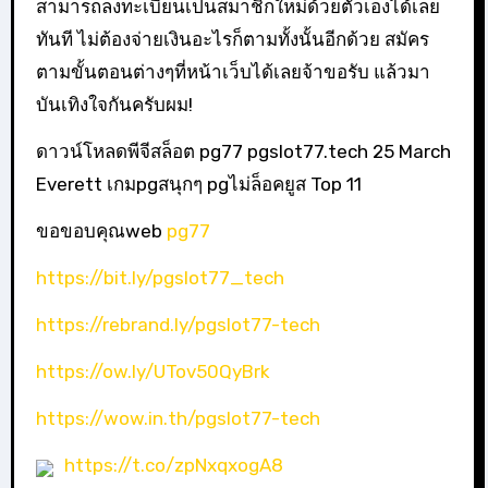
สามารถลงทะเบียนเป็นสมาชิกใหม่ด้วยตัวเองได้เลย
ทันที ไม่ต้องจ่ายเงินอะไรก็ตามทั้งนั้นอีกด้วย สมัคร
ตามขั้นตอนต่างๆที่หน้าเว็บได้เลยจ้าขอรับ แล้วมา
บันเทิงใจกันครับผม!
ดาวน์โหลดพีจีสล็อต pg77 pgslot77.tech 25 March
Everett เกมpgสนุกๆ pgไม่ล็อคยูส Top 11
ขอขอบคุณweb
pg77
https://bit.ly/pgslot77_tech
https://rebrand.ly/pgslot77-tech
https://ow.ly/UTov50QyBrk
https://wow.in.th/pgslot77-tech
https://t.co/zpNxqxogA8