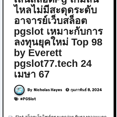
ไหลไม่มีสะดุดระดับ
อาจารย์เว็บสล็อต
pgslot เหมาะกับการ
ลงทุนยุคใหม่ Top 98
by Everett
pgslot77.tech 24
เมษา 67
By
Nicholas Hayes
กุมภาพันธ์ 8, 2024
#
PGSlot