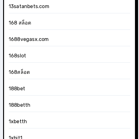
13satanbets.com
168 สล็อต
1688vegasx.com
168slot
168สล็อต
188bet
188betth
1xbetth
1xbit1