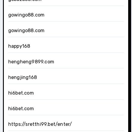
gowingo88.com
gowingo88.com
happy168
hengheng9899.com
hengjing168
hi6bet.com
hi6bet.com
https://sretthi99.bet/enter/