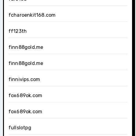
fcharoenkit168.com
ff123th
finn88gold.me
finn88gold.me
finnivips.com
fox689ok.com
fox689ok.com
fullslotpg