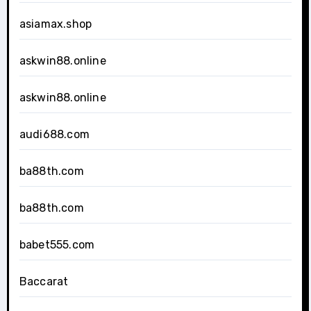
asiamax.shop
askwin88.online
askwin88.online
audi688.com
ba88th.com
ba88th.com
babet555.com
Baccarat