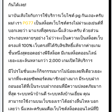
กันได้เลย!
มาบันเทิงใจกับการใช้บริการเว็บไซต์ pg กันเถอะครับ
ผม! เรา
PG77
เป็นสล็อตเว็บไซต์ตรงไม่ผ่านเอเย่นต์ที่
บอกเลยว่า มาแรงที่สุดขณะนี้แล้วนะครับ ด้วยส่วน
ประกอบหลายๆอย่าง ไม่ว่าจะเป็นความเป็นสล็อตเว็บ
ตรงแท้ 100% เว็บตรงที่ได้รับลิขสิทธิ์แท้จากค่ายเกม
ชั้นหนึ่งสุดยอดอย่างพีจีสล็อต มีเกมสล็อตออนไลน์
เยอะแยะล้นหลามกว่า 2,000 เกมเปิดให้บริการ
มีโปรโมชั่นและก็กิจกรรมมากไม่น้อยเลยทีเดียวเยอะ
มากที่จะคอยซัพพอร์ตสมาชิกอย่างมาก มีระบบฝาก
ถอนออโต้ที่เป็นระบบฝากถอนที่มีความปลอดภัยมาก
ที่สุด ระบบหน้าบ้านดี ระบบหลังบ้านเยี่ยม คุณ
สามารถใช้งานบนเว็บของเราได้อย่างลื่นไหล บอก
เลยว่า นี่แหละครับผมคือเว็บไซต์สล็อตออนไลน์ที่ปี