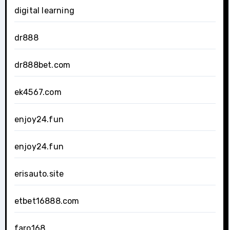
digital learning
dr888
dr888bet.com
ek4567.com
enjoy24.fun
enjoy24.fun
erisauto.site
etbet16888.com
faro168