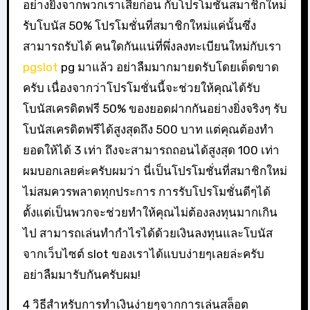
อย่างยิ่งจากพวกเราเสียก่อน กับโปรโมชั่นสมาชิกใหม่
รับโบนัส 50% โปรโมชั่นที่สมาชิกใหม่แค่นั้นซึ่ง
สามารถรับได้ คนใดกันแน่ที่พึ่งลงทะเบียนใหม่กับเรา
pgslot
pg มาแล้ว อย่าลืมมากมายดรับโดยเด็ดขาด
ครับ เนื่องจากว่าโปรโมชั่นนี้จะช่วยให้คุณได้รับ
โบนัสเครดิตฟรี 50% ของยอดฝากกันอย่างยิ่งจริงๆ รับ
โบนัสเครดิตฟรีได้สูงสุดถึง 500 บาท แต่คุณต้องทำ
ยอดให้ได้ 3 เท่า ถึงจะสามารถถอนได้สูงสุด 100 เท่า
ผมบอกเลยค่ะครับผมว่า นี่เป็นโปรโมชั่นที่สมาชิกใหม่
ไม่สมควรพลาดทุกประการ การรับโปรโมชั่นดีๆได้
ตั้งแต่เป็นพวกจะช่วยทำให้คุณไม่ต้องลงทุนมากเกิน
ไป สามารถเล่นทำกำไรได้ด้วยเงินลงทุนและโบนัส
จากเว็บไซต์ slot ของเราได้แบบง่ายๆเลยล่ะครับ
อย่าลืมมารับกันครับผม!
4 วิธีสำหรับการทำเงินง่ายๆจากการเล่นสล็อต