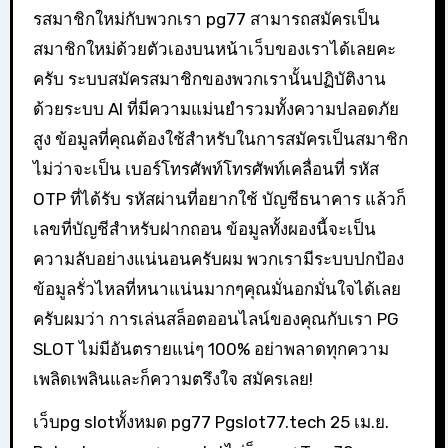
รสมาชิกใหม่กับพวกเรา pg77 สามารถสมัครเป็น
สมาชิกใหม่ด้วยตัวเองบนหน้าเว็บของเราได้เลยคะ
ครับ ระบบสมัครสมาชิกของพวกเรานั้นปฏิบัติงาน
ด้วยระบบ AI ที่มีความแม่นยำรวมทั้งความปลอดภัย
สูง ข้อมูลที่คุณต้องใช้สำหรับในการสมัครเป็นสมาชิก
ไม่ว่าจะเป็น เบอร์โทรศัพท์โทรศัพท์เคลื่อนที่ รหัส
OTP ที่ได้รับ รหัสผ่านที่อยากใช้ บัญชีธนาคาร แล้วก็
เลขที่บัญชีสำหรับฝากถอน ข้อมูลทั้งผองนี้จะเป็น
ความลับอย่างแน่นอนครับผม พวกเรามีระบบปกป้อง
ข้อมูลรั่วไหลที่หนาแน่นมากๆคุณมั่นอกมั่นใจได้เลย
ครับผมว่า การเล่นสล็อตออนไลน์ของคุณกับเรา PG
SLOT ไม่มีอันตรายแน่ๆ 100% อย่าพลาดทุกความ
เพลิดเพลินและก็ความตรึงใจ สมัครเลย!
เว็บpg slotทั้งหมด pg77 Pgslot77.tech 25 เม.ย.