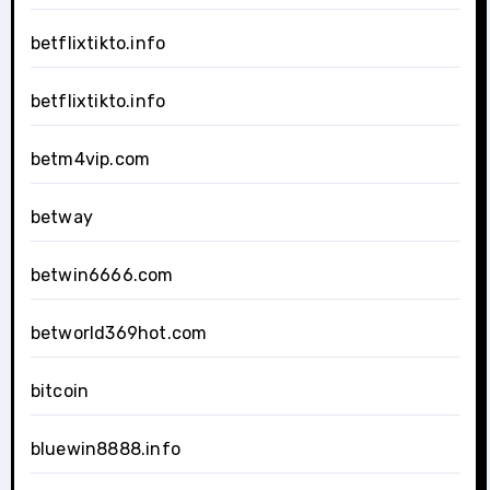
betflixtikto.info
betflixtikto.info
betm4vip.com
betway
betwin6666.com
betworld369hot.com
bitcoin
bluewin8888.info