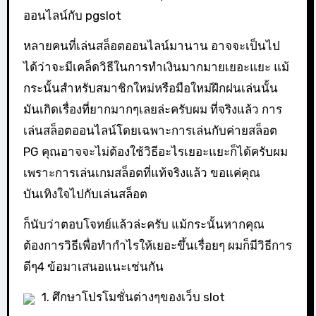
ออนไลน์กับ pgslot
หลายคนที่เล่นสล็อตออนไลน์มานาน อาจจะเป็นไป
ได้ว่าจะมีเคล็ดวิธีในการทำเงินมากมายเยอะแยะ แม้
กระนั้นสำหรับสมาชิกใหม่หรือมือใหม่ฝึกฝนเล่นนั้น
มันเกิดเรื่องที่ยากมากๆเลยล่ะครับผม ที่จริงแล้ว การ
เล่นสล็อตออนไลน์โดยเฉพาะการเล่นกับค่ายสล็อต
PG คุณอาจจะไม่ต้องใช้วิธีอะไรเยอะแยะก็ได้ครับผม
เพราะการเล่นเกมสล็อตที่แท้จริงแล้ว ขอแค่คุณ
บันเทิงใจไปกับเล่นสล็อต
ก็นับว่าตอบโจทย์แล้วล่ะครับ แม้กระนั้นหากคุณ
ต้องการวิธีเพื่อทำกำไรให้เยอะขึ้นเรื่อยๆ ผมก็มีวิธีการ
ดีๆ4 ข้อมาเสนอแนะเช่นกัน
1. ศึกษาโปรโมชั่นต่างๆของเว็บ slot