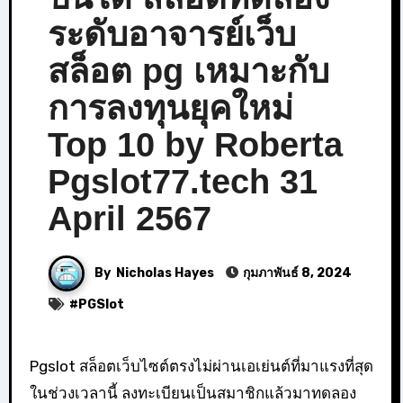
ระดับอาจารย์เว็บ
สล็อต pg เหมาะกับ
การลงทุนยุคใหม่
Top 10 by Roberta
Pgslot77.tech 31
April 2567
By
Nicholas Hayes
กุมภาพันธ์ 8, 2024
#
PGSlot
Pgslot สล็อตเว็บไซต์ตรงไม่ผ่านเอเย่นต์ที่มาแรงที่สุด
ในช่วงเวลานี้ ลงทะเบียนเป็นสมาชิกแล้วมาทดลอง