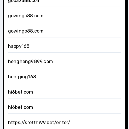
gobaza88.com
gowingo88.com
gowingo88.com
happy168
hengheng9899.com
hengjing168
hi6bet.com
hi6bet.com
https://sretthi99.bet/enter/