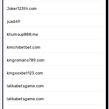
Joker123th.com
juad69
khumsup888.me
kimchibetbet.com
kingromans789.com
kingxxxbet123.com
lalikabetsgame.com
lalikabetsgame.com