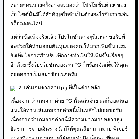
หลายๆคนบางครั้งอาจจะมองว่า โปรโมชั่นต่างๆของ
เว็บไซต์นั้นมิได้สำคัญหรือจำเป็นต้องอะไรกับการเล่น
สล็อตออนไลน์
แต่ว่าข้อเท็จจริงแล้ว โปรโมชั่นต่างๆนี่แหละขอรับที่
จะช่วยให้ท่านออมต้นทุนของคุณให้มากเพิ่มขึ้น แถม
ยังเพิ่มโอกาสสำหรับเพื่อการทำเงินให้เพิ่มขึ้นเรื่อยๆ
อีกด้วย ซึ่งโปรโมชั่นของเรา PG ก็พร้อมจัดเต็มให้คุณ
ตลอดการเป็นสมาชิกแน่ๆครับ
2. เล่นเกมจากค่าย pg ที่เป็นค่ายหลัก
เนื่องจากว่าเกมจากค่าย PG นั้นเล่นง่าย ผมก็ขอเสนอ
แนะให้ท่านเล่นเกมจากค่ายนี้เป็นหลักไปเลยขอรับ
เนื่องจากว่าเกมจากค่ายนี้มีความมากมายหลายสูง
อัตราการจ่ายเงินรางวัลมีให้คุณเลือกมากมาย ฟีเจอร์
ต่างๆที่จะสามารถช่วยให้คุณเข้าถึงแจ็กพอเพียงต