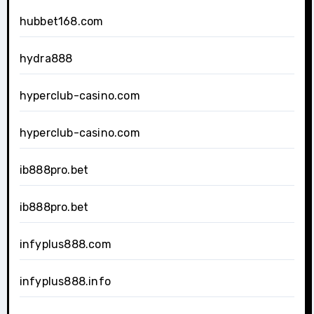
hubbet168.com
hydra888
hyperclub-casino.com
hyperclub-casino.com
ib888pro.bet
ib888pro.bet
infyplus888.com
infyplus888.info