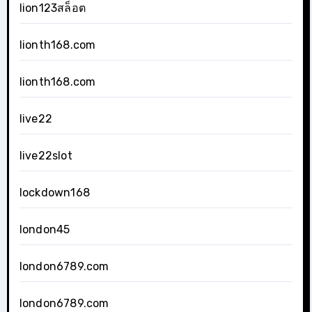
lion123สล็อต
lionth168.com
lionth168.com
live22
live22slot
lockdown168
london45
london6789.com
london6789.com