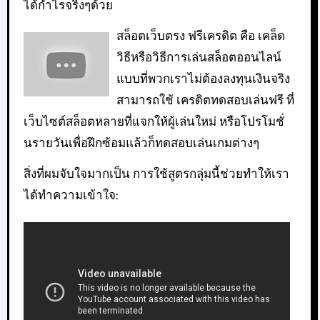
ได้กำไรจริงๆด้วย
สล็อตเว็บตรง ฟรีเครดิต คือ เคล็ด
วิธีหรือวิธีการเล่นสล็อตออนไลน์
แบบที่พวกเราไม่ต้องลงทุนเงินจริง
สามารถใช้ เครดิตทดสอบเล่นฟรี ที่
เว็บไซต์สล็อตหลายที่แจกให้ผู้เล่นใหม่ หรือโปรโมชั่
นรายวันเพื่อฝึกซ้อมแล้วก็ทดสอบเล่นเกมต่างๆ
สิ่งที่ผมจับใจมากเป็น การใช้สูตรกลุ่มนี้ช่วยทำให้เรา
ได้ทำความเข้าใจ: