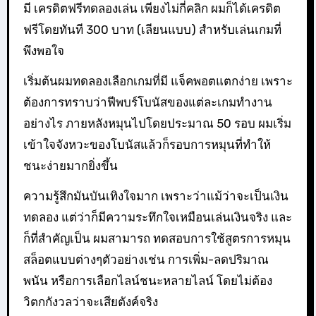
มี เครดิตฟรีทดลองเล่น เพียงไม่กี่คลิก ผมก็ได้เครดิต
ฟรีโดยทันที 300 บาท (เลียนแบบ) สำหรับเล่นเกมที่
พึงพอใจ
เริ่มต้นผมทดลองเลือกเกมที่มี แจ็คพอตแตกง่าย เพราะ
ต้องการทราบว่าฟีพบร์โบนัสของแต่ละเกมทำงาน
อย่างไร ภายหลังหมุนไปโดยประมาณ 50 รอบ ผมเริ่ม
เข้าใจจังหวะของโบนัสแล้วก็รอบการหมุนที่ทำให้
ชนะง่ายมากยิ่งขึ้น
ความรู้สึกมันบันเทิงใจมาก เพราะว่าแม้ว่าจะเป็นเงิน
ทดลอง แต่ว่าก็มีความระทึกใจเหมือนเล่นเงินจริง และ
ก็ที่สำคัญเป็น ผมสามารถ ทดสอบการใช้สูตรการหมุน
สล็อตแบบต่างๆตัวอย่างเช่น การเพิ่ม-ลดปริมาณ
พนัน หรือการเลือกไลน์ชนะหลายไลน์ โดยไม่ต้อง
วิตกกังวลว่าจะเสียตังค์จริง