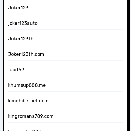
Joker123
joker123auto
Joker123th
Joker123th.com
juad69
khumsup888.me
kimchibetbet.com
kingromans789.com