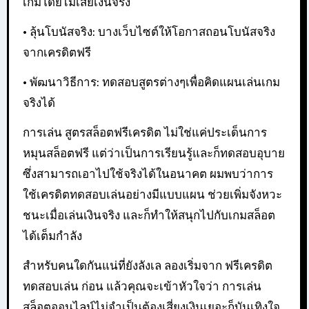
เกมโดยไม่เสียเงินจริง
• ลุ้นโบนัสจริง: บางเว็บไซต์ให้โอกาสถอนโบนัสจริง
จากเครดิตฟรี
• พัฒนาวิธีการ: ทดสอบสูตรต่างๆเพื่อคิดแผนเล่นเกม
จริงได้
การเล่น สูตรสล็อตฟรีเครดิต ไม่ใช่แค่ประเด็นการ
หมุนสล็อตฟรี แต่ว่าเป็นการเรียนรู้และก็ทดสอบอุบาย
ซึ่งสามารถเอาไปใช้จริงได้ในอนาคต ผมพบว่าการ
ใช้เครดิตทดสอบเล่นอย่างมีแบบแผน ช่วยเพิ่มจังหวะ
ชนะเมื่อเล่นเงินจริง และก็ทำให้สนุกไปกับเกมสล็อต
ได้เต็มกำลัง
สำหรับคนใดกันแน่ที่ยังลังเล ลองเริ่มจาก ฟรีเครดิต
ทดสอบเล่น ก่อน แล้วคุณจะเข้าหัวใจว่า การเล่น
สล็อตออนไลน์ไม่จำเป็นต้องเสี่ยงเงินเยอะก็บันเทิงใจ