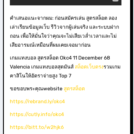
คำเสนอแนะจากผม: ก่อนสมัครเล่น สูตรสล็อต ลอง
เล่าเรียนข้อมูลเว็บ รีวิวจากผู้เล่นจริง และระบบฝาก
ถอน เพื่อให้มั่นใจว่าคุณจะไม่เสียเวล่ำเวลาและไม่
เสียอารมณ์เหมือนที่ผมเคยเจอมาก่อน
เกมแทงบอล สูตรสล็อต Okc4 11 December 68
Valencia เกมแทงบอลสุดมันส์
สล็อตเว็บตรง
รวมเกม
คาสิโนให้อัตราจ่ายสูง Top 7
ขอขอบพระคุณwebsite
สูตรสล็อต
https://rebrand.ly/okc4
https://cutly.info/okc4
https://bitt.to/w2hjk6