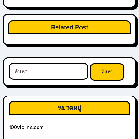
Related Post
ค้นหา
สำหรับ:
หมวดหมู่
100violins.com