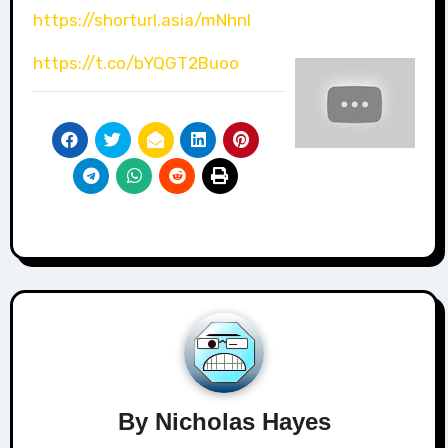
https://shorturl.asia/mNhnl
https://t.co/bYQGT2Buoo
By
Nicholas Hayes