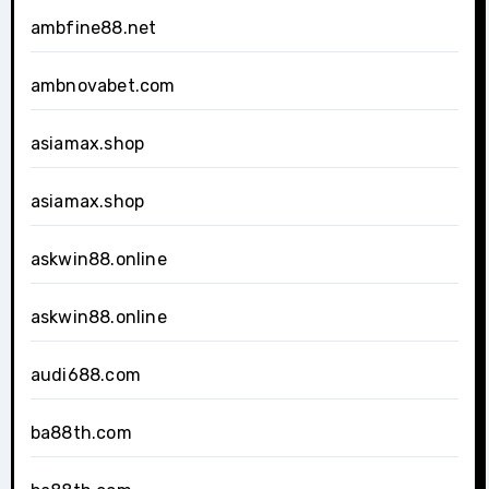
ambfine88.net
ambnovabet.com
asiamax.shop
asiamax.shop
askwin88.online
askwin88.online
audi688.com
ba88th.com