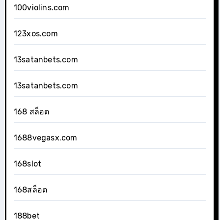
100violins.com
123xos.com
13satanbets.com
13satanbets.com
168 สล็อต
1688vegasx.com
168slot
168สล็อต
188bet