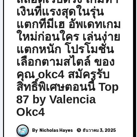
เงินที่แรงสุดในรุ่น
แตกทีมีเฮ อัพเดทเกม
ใหม่ก่อนใคร เล่นง่าย
แตกหนัก โปรโมชั่น
เลือกตามสไตล์ ของ
คุณ okc4 สมัครรับ
สิทธิ์พิเศษตอนนี้ Top
87 by Valencia
Okc4
By
Nicholas Hayes
ธันวาคม 3, 2025