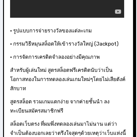
• รูปแบบการจ่ายรางวัลของแต่ละเกม
• กรรมวิธีหมุนสล็อตให้เข้ารางวัลใหญ่ (Jackpot)
• การจัดการเครดิตจำลองอย่างมีคุณภาพ
สำหรับผู้เล่นใหม่ สูตรสล็อตฟรีเครดิตนับว่าเป็น
โอกาสทองในการทดลองเล่นเกมใหม่ๆโดยไม่เสียตังค์
สักบาท
สูตรสล็อต รวมเกมแตกง่าย จากค่ายชั้นนำ ลง
ทะเบียนสมัครสมาชิกฟรี
สล็อตเว็บตรง ที่ผมพึ่งทดลองเล่นมาไม่นาน แต่ว่า
จำเป็นต้องบอกเลยว่าตรึงใจสุดๆด้วยเหตุว่าเว็บแห่งนี้