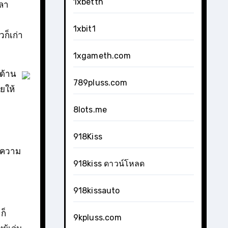
1xbetth
ปลา
1xbit1
ก็เก่า
1xgameth.com
ิด้าน
789pluss.com
ยให้
8lots.me
918Kiss
บบความ
918kiss ดาวน์โหลด
918kissauto
ก็
9kpluss.com