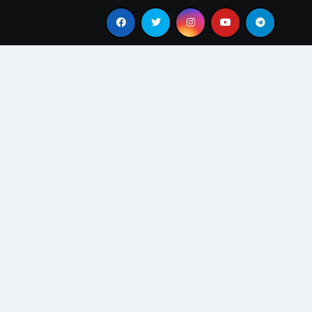
ตและบาคาร่า ฝากนี้เกินคุ้มรับทุนฟรี 100 เล่นลื่น ไม่มีสะดุด คุ