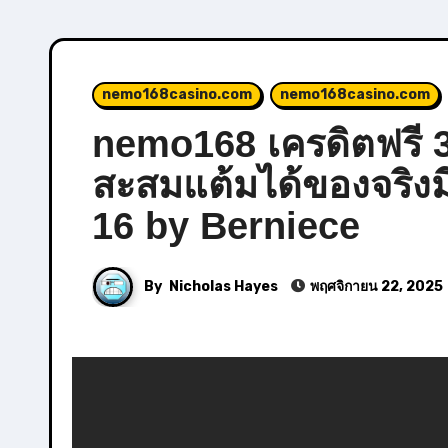
nemo168casino.com
nemo168casino.com
nemo168 เครดิตฟรี
สะสมแต้มได้ของจริงม
16 by Berniece
By
Nicholas Hayes
พฤศจิกายน 22, 2025