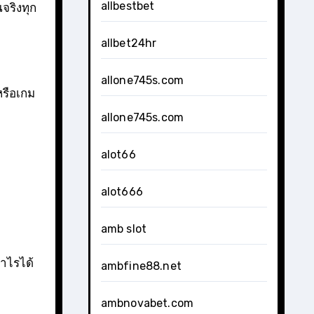
allbestbet
จริงทุก
allbet24hr
allone745s.com
หรือเกม
allone745s.com
alot66
alot666
amb slot
กำไรได้
ambfine88.net
ambnovabet.com