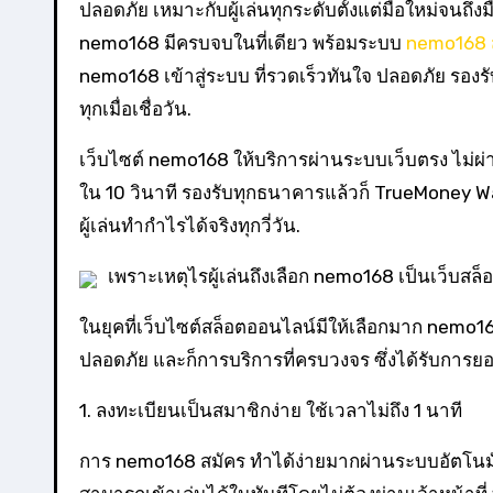
ปลอดภัย เหมาะกับผู้เล่นทุกระดับตั้งแต่มือใหม่จนถ
nemo168 มีครบจบในที่เดียว พร้อมระบบ
nemo168 
nemo168 เข้าสู่ระบบ ที่รวดเร็วทันใจ ปลอดภัย รองรั
ทุกเมื่อเชื่อวัน.
เว็บไซต์ nemo168 ให้บริการผ่านระบบเว็บตรง ไม่ผ่
ใน 10 วินาที รองรับทุกธนาคารแล้วก็ TrueMoney Wa
ผู้เล่นทำกำไรได้จริงทุกวี่วัน.
เพราะเหตุไรผู้เล่นถึงเลือก nemo168 เป็นเว็บสล็
ในยุคที่เว็บไซต์สล็อตออนไลน์มีให้เลือกมาก nemo
ปลอดภัย และก็การบริการที่ครบวงจร ซึ่งได้รับการยอม
1. ลงทะเบียนเป็นสมาชิกง่าย ใช้เวลาไม่ถึง 1 นาที
การ nemo168 สมัคร ทำได้ง่ายมากผ่านระบบอัตโนมัติ เ