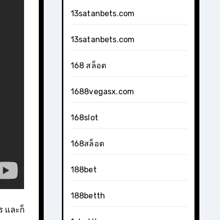
13satanbets.com
13satanbets.com
168 สล็อต
1688vegasx.com
168slot
168สล็อต
188bet
188betth
ร และก็