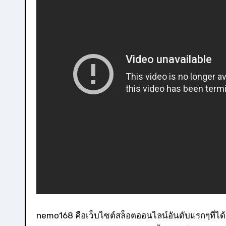
nemo168 คือเว็บไซต์สล็อตออนไลน์อันดับแรกๆที่ได้