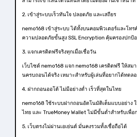
สามารถเข้าเล่นได้ในทันทีโดยไม่ต้องผ่านเจ้าหน้าที่ 
2. เข้าสู่ระบบเร็วทันใจ ปลอดภัย และเสถียร
nemo168 เข้าสู่ระบบ ได้ทั้งบนคอมพิวเตอร์และโทรศัพ
ความปลอดภัยขั้นสูง SSL Encryption คุ้มครองปกป้องข้
3. แจกเครดิตฟรีจริงทุกเมื่อเชื่อวัน
เว็บไซต์ nemo168 แจก nemo168 เครดิตฟรี ให้สมาชิ
นครบถอนได้จริง เหมาะสำหรับผู้เล่นที่อยากได้ทดลอ
4. ฝากถอนออโต้ ไม่มีอย่างต่ำ เร็วที่สุดในไทย
nemo168 ใช้ระบบฝากถอนอัตโนมัติเต็มแบบอย่าง ใช้
ไทย และ TrueMoney Wallet ไม่มีขั้นต่ำสำหรับเพื่
5. เว็บตรงไม่ผ่านเอเย่นต์ มั่นคงรวมทั้งเชื่อถือได้