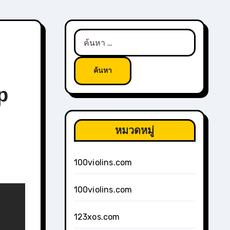
ค้นหา
สำหรับ:
p
หมวดหมู่
100violins.com
100violins.com
123xos.com