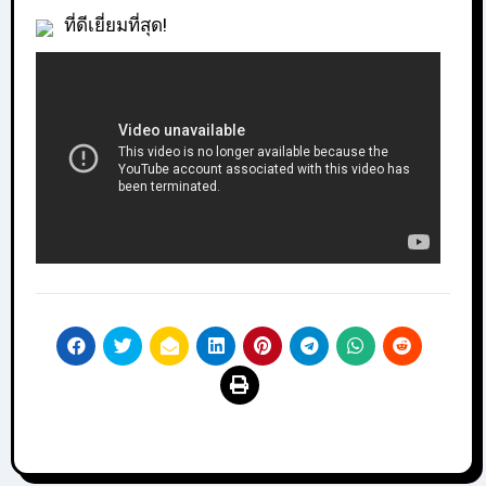
ที่ดีเยี่ยมที่สุด!