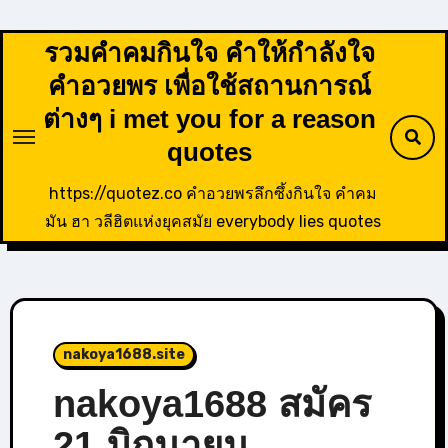
Skip
to
รวมคำคมกินใจ คำให้กำลังใจ
content
คำอวยพร เพื่อใช้สถานการณ์
ต่างๆ i met you for a reason
quotes
https://quotez.co คำอวยพรลึกซึ้งกินใจ คำคม
มัน ฮา วลีฮิตแห่งยุคสมัย everybody lies quotes
nakoya1688.site
nakoya1688 สมัคร
21 มิถุนายน