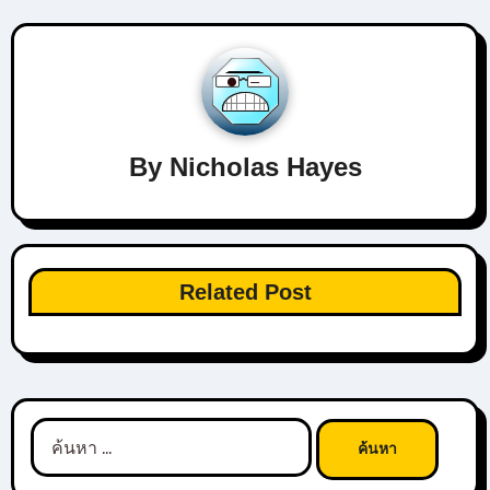
By
Nicholas Hayes
Related Post
ค้นหา
สำหรับ: