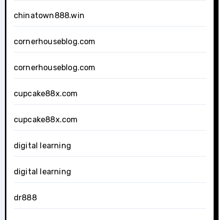
chinatown888.win
cornerhouseblog.com
cornerhouseblog.com
cupcake88x.com
cupcake88x.com
digital learning
digital learning
dr888