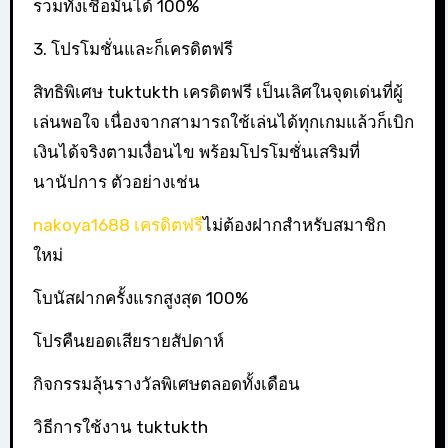
รวมทั้งเชื่อมั่นได้ 100%
3. โปรโมชั่นและก็เครดิตฟรี
สิทธิพิเศษ tuktukth เครดิตฟรี เป็นเลิศในจุดเด่นที่ผู้
เล่นพอใจ เนื่องจากสามารถใช้เล่นได้ทุกเกมแล้วก็เบิก
เงินได้จริงตามเงื่อนไข พร้อมโปรโมชั่นเสริมที่
นานัปการ ตัวอย่างเช่น
nakoya1688 เครดิตฟรี
ไม่ต้องฝากสำหรับสมาชิก
ใหม่
โบนัสฝากครั้งแรกสูงสุด 100%
โปรคืนยอดเสียรายสัปดาห์
กิจกรรมลุ้นรางวัลพิเศษตลอดทั้งเดือน
วิธีการใช้งาน tuktukth