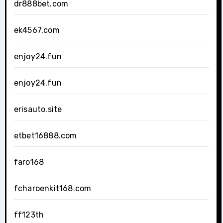
dr888bet.com
ek4567.com
enjoy24.fun
enjoy24.fun
erisauto.site
etbet16888.com
faro168
fcharoenkit168.com
ff123th