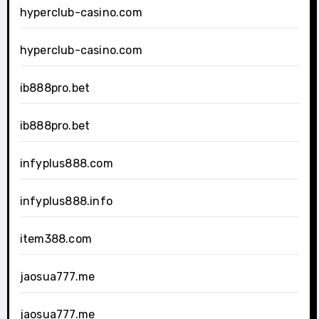
hyperclub-casino.com
hyperclub-casino.com
ib888pro.bet
ib888pro.bet
infyplus888.com
infyplus888.info
item388.com
jaosua777.me
jaosua777.me