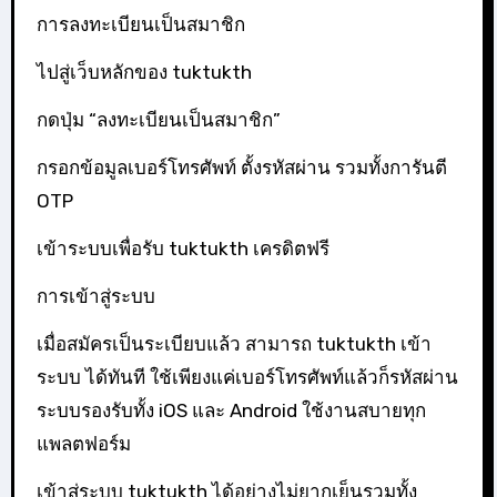
การลงทะเบียนเป็นสมาชิก
ไปสู่เว็บหลักของ tuktukth
กดปุ่ม “ลงทะเบียนเป็นสมาชิก”
กรอกข้อมูลเบอร์โทรศัพท์ ตั้งรหัสผ่าน รวมทั้งการันตี
OTP
เข้าระบบเพื่อรับ tuktukth เครดิตฟรี
การเข้าสู่ระบบ
เมื่อสมัครเป็นระเบียบแล้ว สามารถ tuktukth เข้า
ระบบ ได้ทันที ใช้เพียงแค่เบอร์โทรศัพท์แล้วก็รหัสผ่าน
ระบบรองรับทั้ง iOS และ Android ใช้งานสบายทุก
แพลตฟอร์ม
เข้าสู่ระบบ tuktukth ได้อย่างไม่ยากเย็นรวมทั้ง