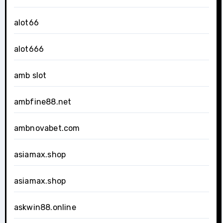
alot66
alot666
amb slot
ambfine88.net
ambnovabet.com
asiamax.shop
asiamax.shop
askwin88.online