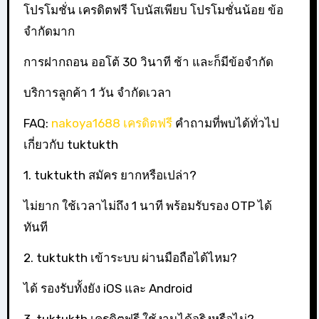
โปรโมชั่น เครดิตฟรี โบนัสเพียบ โปรโมชั่นน้อย ข้อ
จำกัดมาก
การฝากถอน ออโต้ 30 วินาที ช้า และก็มีข้อจำกัด
บริการลูกค้า 1 วัน จำกัดเวลา
FAQ:
nakoya1688 เครดิตฟรี
คำถามที่พบได้ทั่วไป
เกี่ยวกับ tuktukth
1. tuktukth สมัคร ยากหรือเปล่า?
ไม่ยาก ใช้เวลาไม่ถึง 1 นาที พร้อมรับรอง OTP ได้
ทันที
2. tuktukth เข้าระบบ ผ่านมือถือได้ไหม?
ได้ รองรับทั้งยัง iOS และ Android