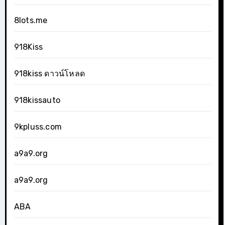
8lots.me
918Kiss
918kiss ดาวน์โหลด
918kissauto
9kpluss.com
a9a9.org
a9a9.org
ABA