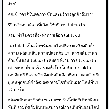
ง่าย”
คุณซี: “คาสิโนสดภาพชัดและบริการลูกค้าดีมาก”
รีวิวจริงจากผู้เล่นที่เลือกใช้บริการ tuktukth
สรุป: ทำไมควรที่จะทำการเลือก tuktukth
tuktukth เป็นเว็บพนันออนไลน์ที่ครบเครื่องอีกทั้ง
ความเพลิดเพลิน ความปลอดภัย และความคุ้มราคา
ด้วยขั้นตอน tuktukth สมัคร ที่ง่าย การ tuktukth
เข้าระบบ ที่รวดเร็ว รวมทั้งโปรโมชั่น tuktukth
เครดิตฟรี ที่แจกจริง จึงเป็นตัวเลือกที่เหมาะสมสำหรับ
ผู้เล่นทุกคนที่กำลังมองหาเว็บไซต์พนันออนไลน์ที่น่า
ไว้วางใจ
สมัครเป็นสมาชิกกับ tuktukth วันนี้เพื่อรับสิทธิพิเศษ
ทันที รวมทั้งเริ่มต้นประสบการณ์การเดิมพันออนไลน์