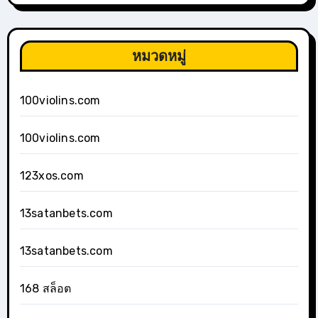
หมวดหมู่
100violins.com
100violins.com
123xos.com
13satanbets.com
13satanbets.com
168 สล็อต