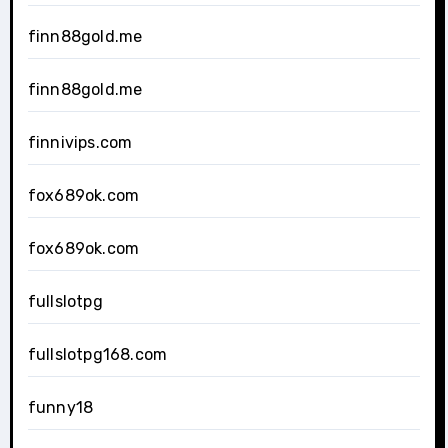
finn88gold.me
finn88gold.me
finnivips.com
fox689ok.com
fox689ok.com
fullslotpg
fullslotpg168.com
funny18