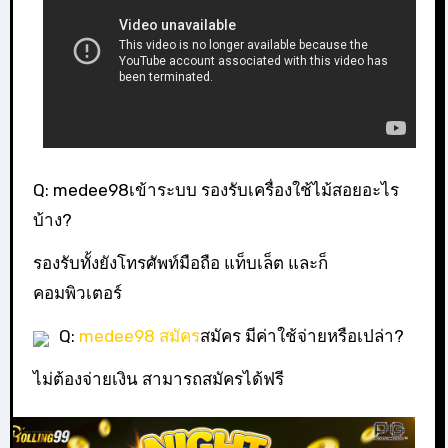
Q: medee98เข้าระบบ รองรับเครื่องใช้ไม้สอยอะไร
บ้าง?
รองรับทั้งยังโทรศัพท์มือถือ แท็บเล็ต และก็
คอมพิวเตอร์
Q:
medee98 สมัคร
สมัคร มีค่าใช้จ่ายหรือเปล่า?
ไม่ต้องจ่ายเงิน สามารถสมัครได้ฟรี