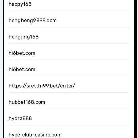
happy168
hengheng9899.com
hengjing168
hi6bet.com
hi6bet.com
https://sretthi99.bet/enter/
hubbet168.com
hydra888
hyperclub-casino.com