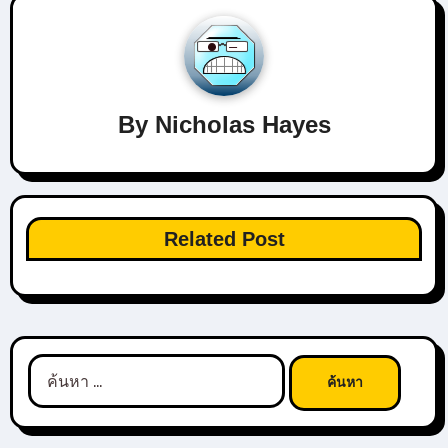
By
Nicholas Hayes
Related Post
ค้นหา
สำหรับ: