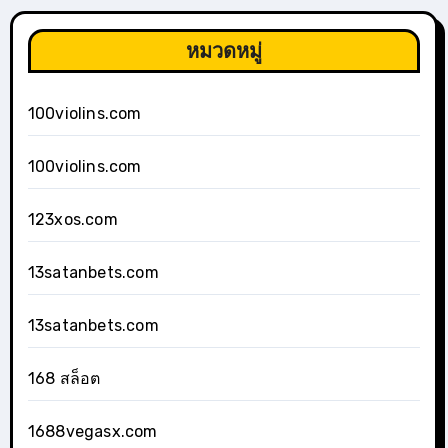
หมวดหมู่
100violins.com
100violins.com
123xos.com
13satanbets.com
13satanbets.com
168 สล็อต
1688vegasx.com