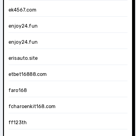
ek4567.com
enjoy24.fun
enjoy24.fun
erisauto.site
etbet16888.com
faro168
fcharoenkit168.com
ff123th