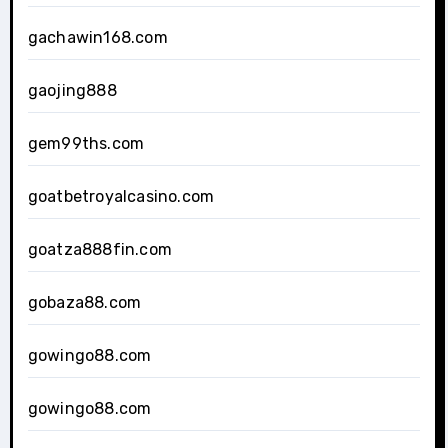
gachawin168.com
gaojing888
gem99ths.com
goatbetroyalcasino.com
goatza888fin.com
gobaza88.com
gowingo88.com
gowingo88.com