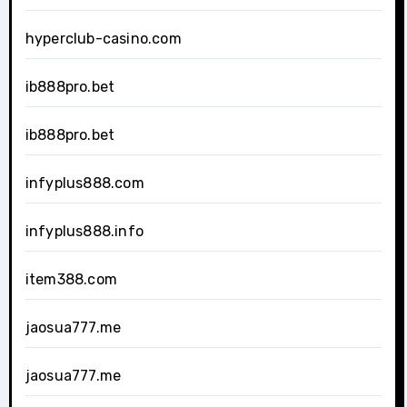
hyperclub-casino.com
ib888pro.bet
ib888pro.bet
infyplus888.com
infyplus888.info
item388.com
jaosua777.me
jaosua777.me