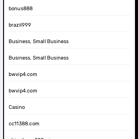
bonus888
brazil999
Business, Small Business
Business, Small Business
bwvip4.com
bwvip4.com
Casino
cc11388.com