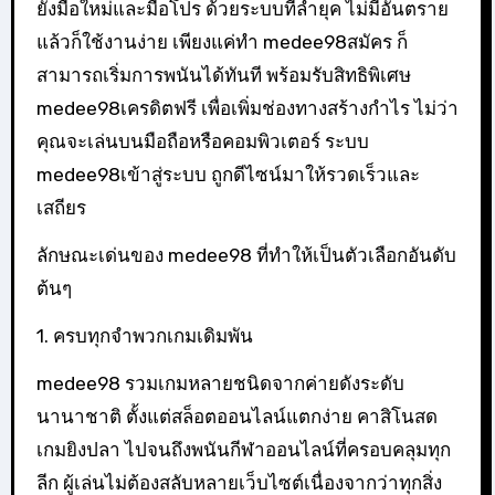
ยังมือใหม่และมือโปร ด้วยระบบที่ล้ำยุค ไม่มีอันตราย
แล้วก็ใช้งานง่าย เพียงแค่ทำ medee98สมัคร ก็
สามารถเริ่มการพนันได้ทันที พร้อมรับสิทธิพิเศษ
medee98เครดิตฟรี เพื่อเพิ่มช่องทางสร้างกำไร ไม่ว่า
คุณจะเล่นบนมือถือหรือคอมพิวเตอร์ ระบบ
medee98เข้าสู่ระบบ ถูกดีไซน์มาให้รวดเร็วและ
เสถียร
ลักษณะเด่นของ medee98 ที่ทำให้เป็นตัวเลือกอันดับ
ต้นๆ
1. ครบทุกจำพวกเกมเดิมพัน
medee98 รวมเกมหลายชนิดจากค่ายดังระดับ
นานาชาติ ตั้งแต่สล็อตออนไลน์แตกง่าย คาสิโนสด
เกมยิงปลา ไปจนถึงพนันกีฬาออนไลน์ที่ครอบคลุมทุก
ลีก ผู้เล่นไม่ต้องสลับหลายเว็บไซต์เนื่องจากว่าทุกสิ่ง