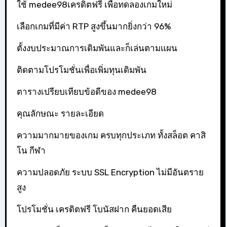
ใช้ medee98เครดิตฟรี เพื่อทดลองเกมใหม่
เลือกเกมที่มีค่า RTP สูงขึ้นมากยิ่งกว่า 96%
ตั้งงบประมาณการเดิมพันและก็เล่นตามแผน
ติดตามโปรโมชั่นเพื่อเพิ่มทุนเดิมพัน
ตารางเปรียบเทียบข้อดีของ medee98
คุณลักษณะ รายละเอียด
ความมากมายของเกม ครบทุกประเภท ทั้งสล็อต คาสิ
โน กีฬา
ความปลอดภัย ระบบ SSL Encryption ไม่มีอันตราย
สูง
โปรโมชั่น เครดิตฟรี โบนัสฝาก คืนยอดเสีย