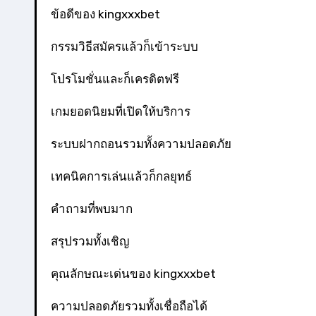
ข้อดีของ kingxxxbet
กรรมวิธีสมัครแล้วก็เข้าระบบ
โปรโมชั่นและก็เครดิตฟรี
เกมยอดนิยมที่เปิดให้บริการ
ระบบฝากถอนรวมทั้งความปลอดภัย
เทคนิคการเล่นแล้วก็กลยุทธ์
คำถามที่พบมาก
สรุปรวมทั้งเชิญ
คุณลักษณะเด่นของ kingxxxbet
ความปลอดภัยรวมทั้งเชื่อถือได้