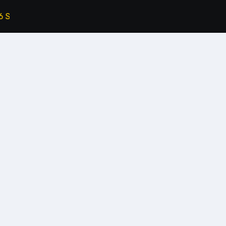
6 สล็อตเว็บตรง เว็บเดียวครบ ทั้งสล็อตและบาคาร่า ฝากนี้เกินคุ้ม