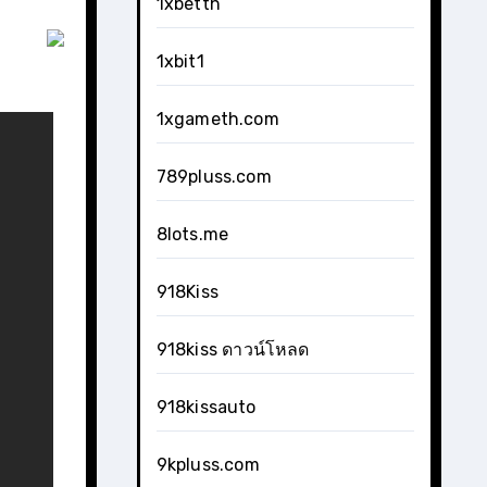
1xbetth
1xbit1
1xgameth.com
789pluss.com
8lots.me
918Kiss
918kiss ดาวน์โหลด
918kissauto
9kpluss.com