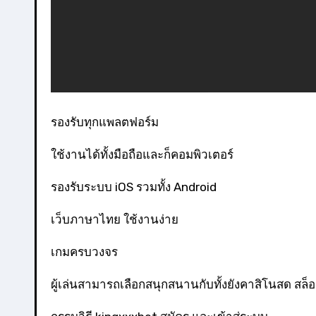
รองรับทุกแพลตฟอร์ม
ใช้งานได้ทั้งมือถือและก็คอมพิวเตอร์
รองรับระบบ iOS รวมทั้ง Android
เว็บภาษาไทย ใช้งานง่าย
เกมครบวงจร
ผู้เล่นสามารถเลือกสนุกสนานกับทั้งยังคาสิโนสด สล็