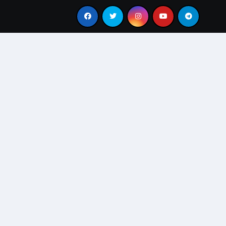
รับทุนฟรี 100 เล่นลื่น ไม่มีสะดุด คุ้มค่าการเดิมพัน ที่สุดในวง