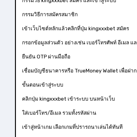
กรรมวิธี kingxxxbet สมัคร และเข้าสู่ระบบ
กรรมวิธีการสมัครสมาชิก
เข้าเว็บไซต์หลักแล้วคลิกที่ปุ่ม kingxxxbet สมัคร
กรอกข้อมูลส่วนตัว อย่างเช่น เบอร์โทรศัพท์ อีเมล แล
ยืนยัน OTP ผ่านมือถือ
เชื่อมบัญชีธนาคารหรือ TrueMoney Wallet เพื่อฝา
ขั้นตอนเข้าสู่ระบบ
คลิกปุ่ม kingxxxbet เข้าระบบ บนหน้าเว็บ
ใส่เบอร์โทร/อีเมล รวมทั้งรหัสผ่าน
เข้าสู่หน้าเกม เลือกเกมที่ปรารถนาเล่นได้ทันที