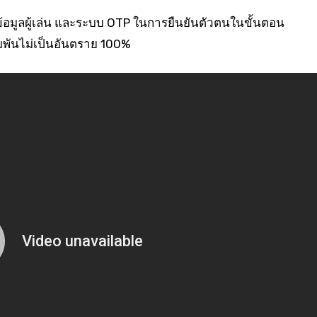
ข้อมูลผู้เล่น และระบบ OTP ในการยืนยันตัวตนในขั้นตอน
ิมพันไม่เป็นอันตราย 100%