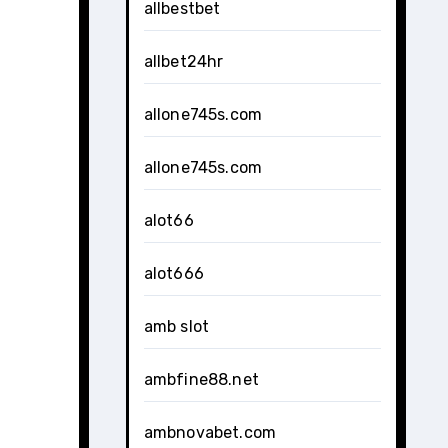
allbestbet
allbet24hr
allone745s.com
allone745s.com
alot66
alot666
amb slot
ambfine88.net
ambnovabet.com