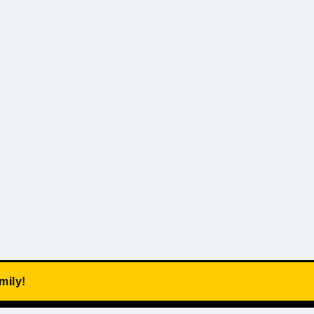
mily!