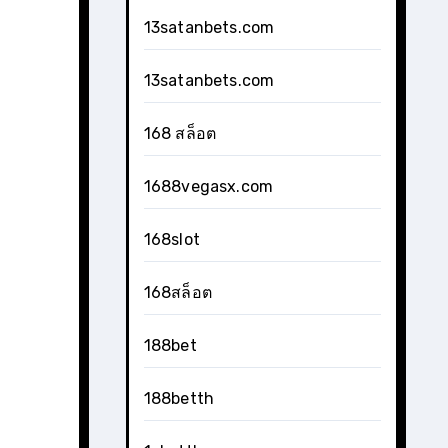
13satanbets.com
13satanbets.com
168 สล็อต
1688vegasx.com
168slot
168สล็อต
188bet
188betth