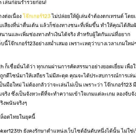
th เล่นก่อนร่ำรวยก่อน!
งต่อเนื่อง
โจ๊กเกอร์123
ไม่ปล่อยให้ผู้เล่นจำต้องตกเทรนด์ โดย
เสียงที่น่าตื่นเต้น แล้วก็ช่องทางชนะที่เพิ่มขึ้น ทำให้คุณได้สัมผ
นานและเพิ่มช่องทางทำเงินได้จริง สำหรับผู้ใดกันแน่ที่อยาก
็บนี้โจ๊กเกอร์123อย่างสม่ำเสมอ เพราะเหตุว่าบางเวลาเกมใหม่ๆ
็เชื่อมั่นได้ว่า ทุกเกมผ่านการคัดสรรมาอย่างยอดเยี่ยม เพื่อให้
กดีไซน์มาให้เสถียร ไม่มีสะดุด คุณจะได้ประสบการณ์การเล่น
็นมือใหม่ ไม่ต้องกลัวว่าจะเล่นไม่เป็น เพราะว่า โจ๊กเกอร์123 
ริง ซึ่งเป็นจังหวะดีที่จะทำความเข้าใจเกมแต่ละเกม ลองจับจ
ริงพนันจริงๆ
ล็อตไทยในยุคนี้
er123th ยังคงรักษาตำแหน่งเว็บไซต์อันดับหนึ่งได้นั้น ไม่ใช่เร