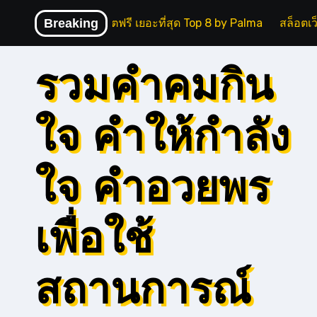
Skip
 แจก เครดิตฟรี เยอะที่สุด Top 8 by Palma
Breaking
สล็อตเว็บตรง Tang
to
content
รวมคำคมกิน
ใจ คำให้กำลัง
ใจ คำอวยพร
เพื่อใช้
สถานการณ์