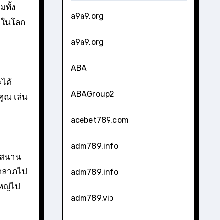
ทั้ง
a9a9.org
ไปในโลก
a9a9.org
ABA
ะได้
ABAGroup2
คูณ เล่น
acebet789.com
adm789.info
ุกสนาน
ชคลาภไป
adm789.info
ใหญ่ไป
adm789.vip