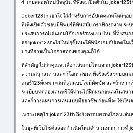
4. เกมสล็อตใหม่ปัจจุบัน ที่พึ่งจะเปิดตัวใน joker123
Joker123th เอาใจใส่สำหรับการอัปเดตเกมใหม่ๆอย่า
ที่เพิ่งเปิดตัวชอบมีฟีพบร์ที่ทันสมัย กราฟิกงดงาม ระบบ
ประสบการณ์เล่นเกมโจ๊กเกอร์123แบบใหม่ ที่ทั้งสนุกส
ลองjoker123อะไรใหม่ๆชี้แนะให้พินิจเกมอัปเดตในเว
บางทีอาจเป็นโอกาสทองของคุณก็ได้
ที่สำคัญ ไม่ว่าคุณจะเลือกเล่นเกมไหนจาก joker123th ก
ความสนุกสนานและก็โอกาสชนะที่จริงจริง ระบบเกมถู
เกอร์123ที่เหมาะสมที่สุดแบบไม่มีติดขัด และถ้าหากเป
ระเบียบทดลองเล่นฟรีให้ท่านได้ฝึกฝนก่อนลงในสนามจ
และก็วางแผนการเล่นแบบมืออาชีพ ก่อนที่จะใช้เงินจ
เพราะเหตุไร joker123th ถึงยังครอบครองใจคนเล่นส
ในยุคที่เว็บไซต์สล็อตกำเนิดใหม่จำนวนมาก การที่ jok