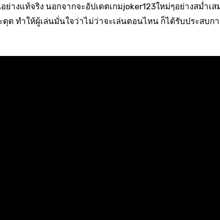
ทุกคนอย่างแท้จริง นอกจากจะอัปเดตเกมjoker123ใหม่ๆอย่างสม่ำเส
ะดุด ทำให้ผู้เล่นมั่นใจว่าไม่ว่าจะเล่นตอนไหน ก็ได้รับประสบกา