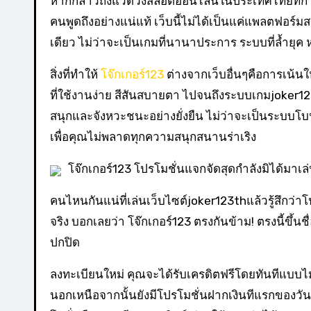
หากกล่าวถึงแวดวงสล็อตออนไลน์ในประเทศไทยที่กำลังม
คนพูดถึงอย่างแน่แท้ เว็บนี้ไม่ได้เป็นแค่แพลตฟอร์มสล
เดียว ไม่ว่าจะเป็นเกมที่นานาประการ ระบบที่ล้ำยุค หร
สิ่งที่ทำให้
โจ๊กเกอร์123
ต่างจากเว็บอื่นๆคือการเน้นให
ที่ใช้งานง่าย สีสันสบายตา ไปจนถึงระบบเกมjoker123ที
สนุกและจังหวะชนะอย่างยั่งยืน ไม่ว่าจะเป็นระบบโ
เพื่อคุณไม่พลาดทุกความสนุกสนานร่าเริง
โจ๊กเกอร์123 โปรโมชั่นแจกจัดสุดกำลังมิได้มาเ
คนไหนกันแน่ที่เล่นเว็บไซต์joker123thแล้วรู้สึกว่
จริง บอกเลยว่า โจ๊กเกอร์123 ตรงกันข้าม! ตรงนี้ขึ้นช
ปกปิด
ลงทะเบียนใหม่ คุณจะได้รับเครดิตฟรีโดยทันทีแบบไม
นอกเหนือจากนั้นยังมีโปรโมชั่นฝากเงินทีแรกของวัน ร