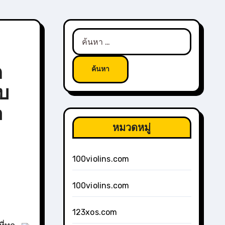
ค้นหา
สำหรับ:
ก
ับ
h
หมวดหมู่
100violins.com
100violins.com
123xos.com