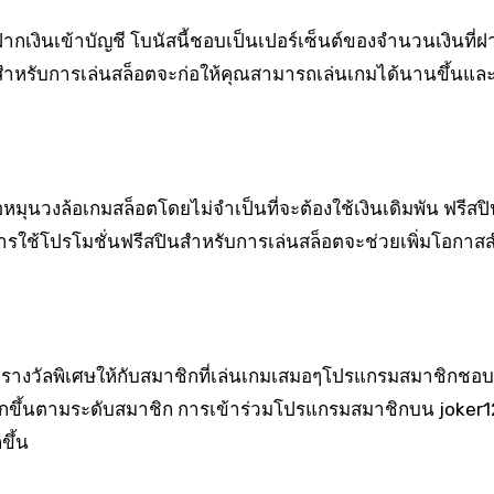
ฝากเงินเข้าบัญชี โบนัสนี้ชอบเป็นเปอร์เซ็นต์ของจำนวนเงินที่ฝา
ินสำหรับการเล่นสล็อตจะก่อให้คุณสามารถเล่นเกมได้นานขึ้นและ
อหมุนวงล้อเกมสล็อตโดยไม่จำเป็นที่จะต้องใช้เงินเดิมพัน ฟรีสป
รใช้โปรโมชั่นฟรีสปินสำหรับการเล่นสล็อตจะช่วยเพิ่มโอกาส
็รางวัลพิเศษให้กับสมาชิกที่เล่นเกมเสมอๆโปรแกรมสมาชิกชอ
ที่มากขึ้นตามระดับสมาชิก การเข้าร่วมโปรแกรมสมาชิกบน joker
ขึ้น