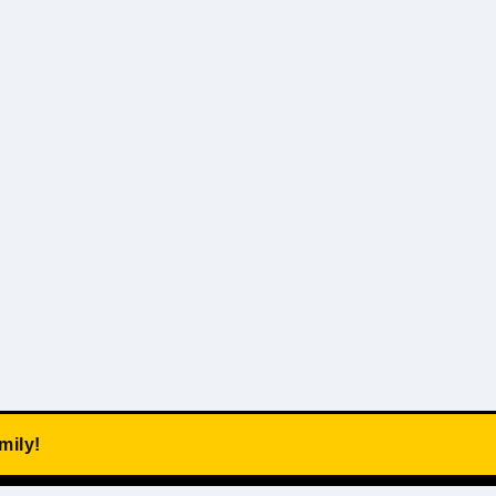
mily!