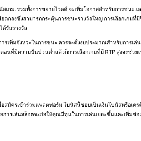
ัสเกม, รวมทั้งการขยายไวลด์ จะเพิ่มโอกาสสำหรับการชนะและก
้อตกลงซึ่งสามารถกระตุ้นการชนะรางวัลใหญ่ การเลือกเกมที่มีฟ
ด้รับรางวัล
ับการเพิ่มจังหวะในการชนะ ควรจะตั้งงบประมาณสำหรับการเล่
นที่มีความปั่นป่วนต่ำแล้วก็การเลือกเกมที่มี RTP สูงจะช่วยเพ
ื่อสมัครเข้าร่วมแพลตฟอร์ม โบนัสนี้ชอบเป็นเงินโบนัสหรือเครดิ
ื่อการเล่นสล็อตจะก่อให้คุณมีทุนในการเล่นเยอะขึ้นและเพิ่มช่