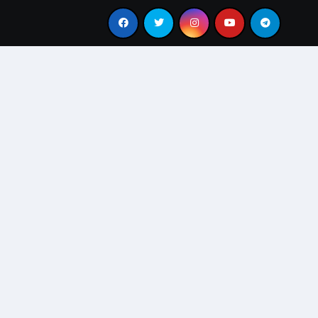
ตและบาคาร่า ฝากนี้เกินคุ้มรับทุนฟรี 100 เล่นลื่น ไม่มีสะดุด คุ