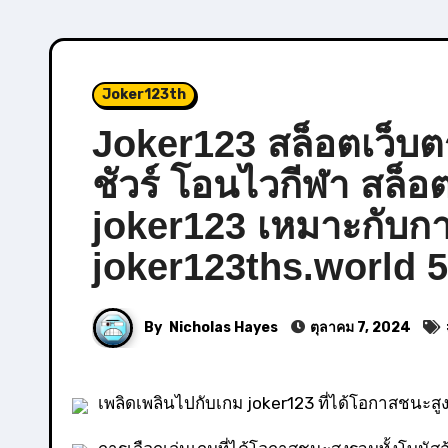
Joker123th
Joker123 สล็อตเว็บ
ชัวร์ โอนไวกีฬา สล็อ
joker123 เหมาะกับก
joker123ths.world 
By
Nicholas Hayes
ตุลาคม 7, 2024
เพลิดเพลินไปกับเกม joker123 ที่ได้โอกาสชนะส