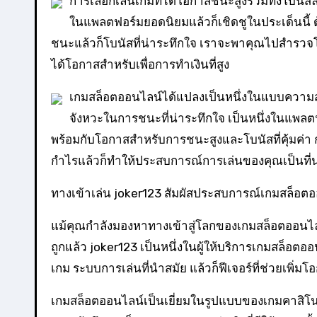
การเลือกเล่นเกมที่ได้โอกาสชนะสูงรวมทั้งโบนัสล้
ในแพลตฟอร์มยอดนิยมแล้วก็เชิดชูในประเด็นนี้ 
ชนะแล้วก็โบนัสที่น่าระทึกใจ เราจะพาคุณไปสำรวจโ
ได้โอกาสสำหรับเพื่อการทำเงินที่สูง
เกมสล็อตออนไลน์ได้แปลงเป็นหนึ่งในแบบความสนุ
จังหวะในการชนะที่น่าระทึกใจ เป็นหนึ่งในแพลตฟ
พร้อมกับโอกาสสำหรับการชนะสูงและโบนัสที่คุ้มค่า
กำไรแล้วก็ทำให้ประสบการณ์การเล่นของคุณเป็นที่
ทางเข้าเล่น joker123 สัมผัสประสบการณ์เกมสล็อตออ
แม้คุณกำลังมองหาทางเข้าสู่โลกของเกมสล็อตออนไลน์ท
ถูกแล้ว joker123 เป็นหนึ่งในผู้ให้บริการเกมสล็อ
เกม ระบบการเล่นที่นำสมัย แล้วก็ฟีเจอร์ที่ช่วยเพิ
เกมสล็อตออนไลน์เป็นเยี่ยมในรูปแบบของเกมคาสิโน