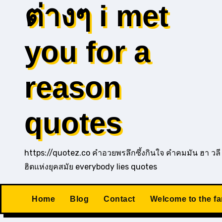
ต่างๆ i met
you for a
reason
quotes
https://quotez.co คำอวยพรลึกซึ้งกินใจ คำคมมัน ฮา วลี
ฮิตแห่งยุคสมัย everybody lies quotes
Home
Blog
Contact
Welcome to the fa