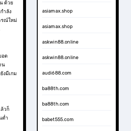
่น ด้วย
asiamax.shop
กำลัง
ารณ์ใหม่
asiamax.shop
น
askwin88.online
มยอด
askwin88.online
่าน
audi688.com
ยังมีเกม
ba88th.com
ba88th.com
ล้วก็
นต่ำ
babet555.com