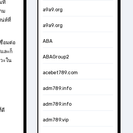
ที่
a9a9.org
เกม
่ห์ที่
a9a9.org
ABA
ชื่อมต่อ
สและก็
ABAGroup2
งหวะใน
acebet789.com
adm789.info
adm789.info
่ดี
adm789.vip