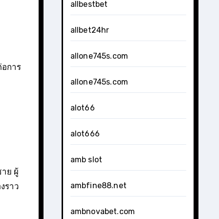
allbestbet
allbet24hr
allone745s.com
ต่อการ
allone745s.com
alot66
alot666
amb slot
ย ผู้
ambfine88.net
่องราว
ambnovabet.com