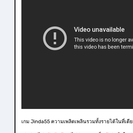
เกม Jinda55 ความเพลิดเพลินรวมทั้งรายได้ในที่เดี