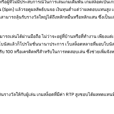
่หรือผู้ที่ไม่มีประสบการณ์ในการเล่นเกมเดิมพัน เกมสล็อตเป็นเกม
น (Spin) แล้วรอดูผลลัพธ์บนจอ เงินทุนต่ำแต่ว่าผลตอบแทนสูง 
สามารถลุ้นรับรางวัลใหญ่ได้ถึงหลักหมื่นหรือหลักแสน ซึ่งเป็นเสน
ารถเล่นได้ผ่านมือถือ ไม่ว่าจะอยู่ที่บ้านหรือที่ทำงาน เพียงแต่เ
มีโบนัสแล้วก็โปรโมชั่นนานาประการ เว็บสล็อตหลายที่มอบโบนั
 รับ 100 หรือเครดิตฟรีสำหรับในการทดสอบเล่น ซึ่งช่วยเพิ่มจั
นรางวัลให้กับผู้เล่น เกมสล็อตที่มีค่า RTP สูงชอบได้ผลทดแทนที