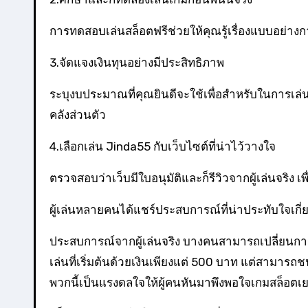
การทดสอบเล่นสล็อตฟรีช่วยให้คุณรู้เรื่องแบบอย่างก
3.จัดแจงเงินทุนอย่างมีประสิทธิภาพ
ระบุงบประมาณที่คุณยินดีจะใช้เพื่อสำหรับในการเล่
คลังส่วนตัว
4.เลือกเล่น Jinda55 กับเว็บไซต์ที่น่าไว้วางใจ
ตรวจสอบว่าเว็บมีใบอนุมัติและก็รีวิวจากผู้เล่นจริง
ผู้เล่นหลายคนได้แชร์ประสบการณ์ที่น่าประทับใจเกี
ประสบการณ์จากผู้เล่นจริง บางคนสามารถเปลี่ยนการ
เล่นที่เริ่มต้นด้วยเงินเพียงแต่ 500 บาท แต่สามารถ
พวกนี้เป็นแรงดลใจให้ผู้คนหันมาพึงพอใจเกมสล็อตเย