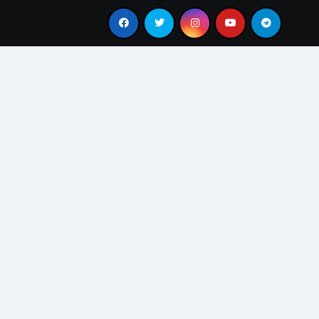
ตและบาคาร่า ฝากนี้เกินคุ้มรับทุนฟรี 100 เล่นลื่น ไม่มีสะดุด คุ