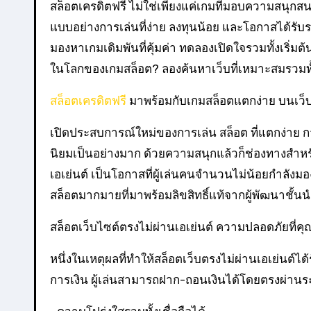
สล็อตเครดิตฟรี ไม่ใช่เพียงแค่เกมที่มอบความสนุกสนานร
แบบอย่างการเล่นที่ง่าย ลงทุนน้อย และโอกาสได้รับ
มองหาเกมเดิมพันที่คุ้มค่า ทดลองเปิดใจรวมทั้งเริ่ม
ในโลกของเกมสล็อต? ลองค้นหาเว็บที่เหมาะสมรวมทั้ง
สล็อตเครดิตฟรี
มาพร้อมกับเกมสล็อตแตกง่าย บนเว็บไซ
เปิดประสบการณ์ใหม่ของการเล่น สล็อต ที่แตกง่าย 
นิยมเป็นอย่างมาก ด้วยความสนุกแล้วก็ช่องทางสำหรับ
เอเย่นต์ เป็นโอกาสที่ผู้เล่นคนจำนวนไม่น้อยกำลัง
สล็อตมากมายที่มาพร้อมลิขสิทธิ์แท้จากผู้พัฒนาชั้
สล็อตเว็บไซต์ตรงไม่ผ่านเอเย่นต์ ความปลอดภัยที่ค
หนึ่งในเหตุผลที่ทำให้สล็อตเว็บตรงไม่ผ่านเอเย่นต์
การเงิน ผู้เล่นสามารถฝาก-ถอนเงินได้โดยตรงผ่านระบ