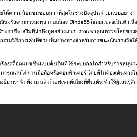
ทยให้ความนิยมชมชอบมากที่สุดในช่วงปัจจุบัน ด้วยแบบอย่างการ
ด้รับเงินจริงจากการลงทุน เกมสล็อต Jinda55 ก็เลยแปลงเป็นตัวเลือ
งสร้างอาชีพเสริมที่น่าดึงดูดอย่างมาก เราจะพาคุณตรวจโลกของ
้งกรรมวิธีการเล่นที่ช่วยเพิ่มช่องทางสำหรับการชนะเงินรางวัลใ
เครื่องสล็อตแมชชีนแบบดั้งเดิมที่ใช้ระบบกลไกสำหรับการหมุนว
ารถเล่นได้ผ่านมือถือหรือคอมพิวเตอร์ โดยที่ไม่ต้องเดินทางไ
าฟิกที่งาม แล้วก็เอฟเฟกต์เสียงที่ตื่นเต้น ทำให้ผู้เล่นรู้สึก