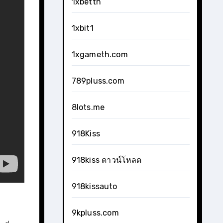
1xbetth
1xbit1
1xgameth.com
789pluss.com
8lots.me
918Kiss
918kiss ดาวน์โหลด
918kissauto
9kpluss.com