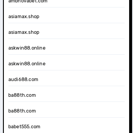
ambnovabet.com
asiamax.shop
asiamax.shop
askwin88.online
askwin88.online
audi688.com
ba88th.com
ba88th.com
babet555.com