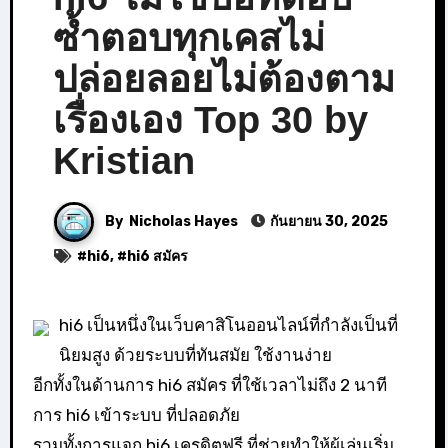
ซ้ำตอบทุกเคสไม่
ปล่อยลอยไม่ต้องตาม
เรื่องเอง Top 30 by
Kristian
By
Nicholas Hayes
กันยายน 30, 2025
#
hi6
, #
hi6 สมัคร
hi6 เป็นหนึ่งในเว็บคาสิโนออนไลน์ที่กำลังเป็นที่
นิยมสูง ด้วยระบบที่ทันสมัย ใช้งานง่าย
อีกทั้งในด้านการ hi6 สมัคร ที่ใช้เวลาไม่ถึง 2 นาที
การ hi6 เข้าระบบ ที่ปลอดภัย
รวมทั้งการแจก hi6 เครดิตฟรี ที่ช่วยทำให้ผู้เล่นเริ่ม