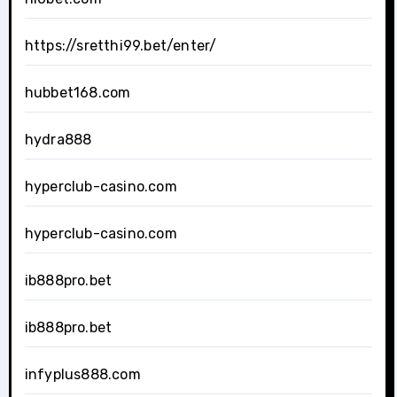
https://sretthi99.bet/enter/
hubbet168.com
hydra888
hyperclub-casino.com
hyperclub-casino.com
ib888pro.bet
ib888pro.bet
infyplus888.com