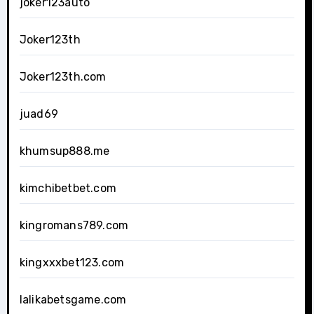
joker123auto
Joker123th
Joker123th.com
juad69
khumsup888.me
kimchibetbet.com
kingromans789.com
kingxxxbet123.com
lalikabetsgame.com