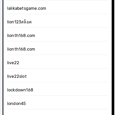
lalikabetsgame.com
lion123สล็อต
lionth168.com
lionth168.com
live22
live22slot
lockdown168
london45