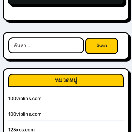
ค้นหา
สำหรับ:
หมวดหมู่
100violins.com
100violins.com
123xos.com