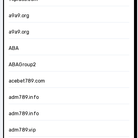
a9a9.org
a9a9.org
ABA
ABAGroup2
acebet789.com
adm789.info
adm789.info
adm789.vip