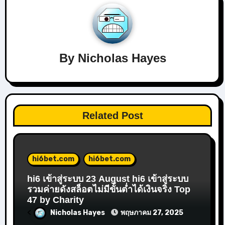
By
Nicholas Hayes
Related Post
hi6bet.com
hi6bet.com
hi6 เข้าสู่ระบบ 23 August hi6 เข้าสู่ระบบ
รวมค่ายดังสล็อตไม่มีขั้นต่ำได้เงินจริง Top
47 by Charity
<
Nicholas Hayes
พฤษภาคม 27, 2025