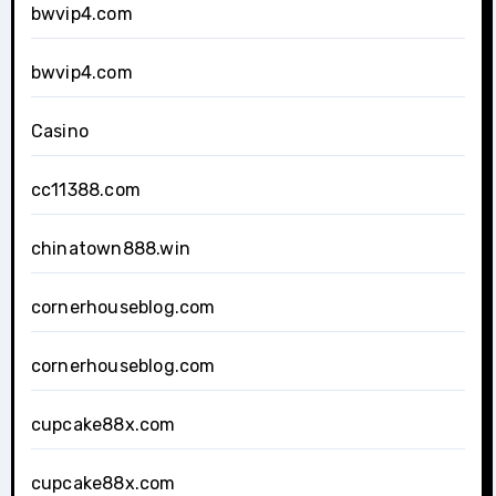
bwvip4.com
bwvip4.com
Casino
cc11388.com
chinatown888.win
cornerhouseblog.com
cornerhouseblog.com
cupcake88x.com
cupcake88x.com