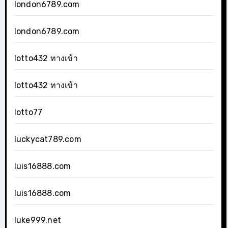
london6789.com
london6789.com
lotto432 ทางเข้า
lotto432 ทางเข้า
lotto77
luckycat789.com
luis16888.com
luis16888.com
luke999.net