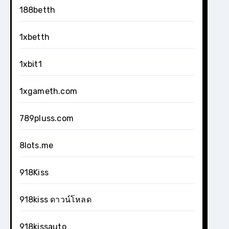
188betth
1xbetth
1xbit1
1xgameth.com
789pluss.com
8lots.me
918Kiss
918kiss ดาวน์โหลด
918kissauto