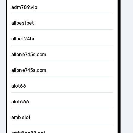
adm789.vip
allbestbet
allbet24hr
allone745s.com
allone745s.com
alot66
alot666
amb slot