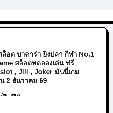
้ สล็อต บาคาร่า ยิงปลา กีฬา No.1
me สล็อตทดลองเล่น ฟรี
t , Jili , Joker มันนี่เกม
ัน 2 ธันวาคม 69
 Comments