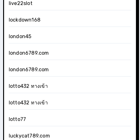
live22slot
lockdown168
london45
london6789.com
london6789.com
lotto432 ทางเข้า
lotto432 ทางเข้า
lotto77
luckycat789.com