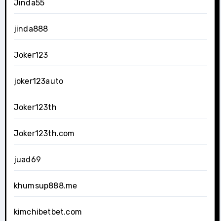
Jinda55
jinda888
Joker123
joker123auto
Joker123th
Joker123th.com
juad69
khumsup888.me
kimchibetbet.com