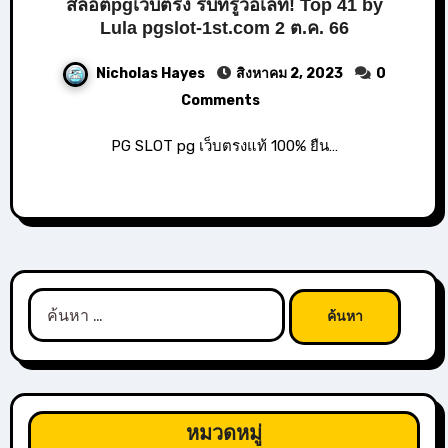
สล็อตpgเว็บตรง รับทรูวอเลท! Top 41 by
Lula pgslot-1st.com 2 ต.ค. 66
Nicholas Hayes
สิงหาคม 2, 2023
0
Comments
PG SLOT pg เว็บตรงแท้ 100% ยืน…
ค้นหา
สำหรับ:
หมวดหมู่