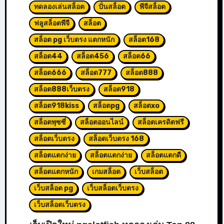
ทดลองเล่นสล็อต
ปั่นสล็อต
พีจีสล็อต
ฟลูสล็อตพีจี
สล็อต
สล็อต pg เว็บตรง แตกหนัก
สล็อต168
สล็อต44
สล็อต456
สล็อต66
สล็อต666
สล็อต777
สล็อต888
สล็อต888เว็บตรง
สล็อต918
สล็อต918kiss
สล็อตpg
สล็อตxo
สล็อตพุซซี่
สล็อตออนไลน์
สล็อตเครดิตฟรี
สล็อตเว็บตรง
สล็อตเว็บตรง 168
สล็อตแตกง่าย
สล็อตแตกง่าย
สล็อตแตกดี
สล็อตแตกหนัก
เกมสล็อต
เว็บสล็อต
เว็บสล็อต pg
เว็บสล็อตเว็บตรง
เว็บสล็อตเว็บตรง