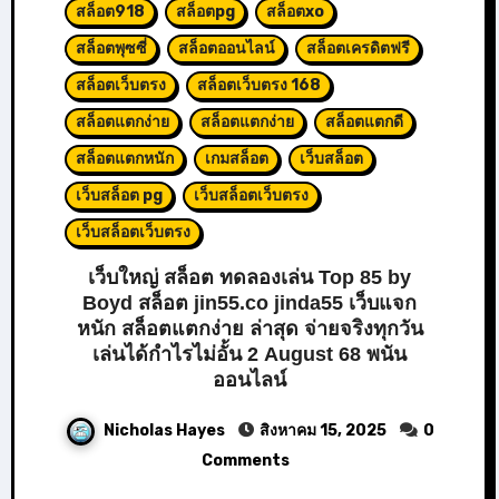
สล็อต918
สล็อตpg
สล็อตxo
สล็อตพุซซี่
สล็อตออนไลน์
สล็อตเครดิตฟรี
สล็อตเว็บตรง
สล็อตเว็บตรง 168
สล็อตแตกง่าย
สล็อตแตกง่าย
สล็อตแตกดี
สล็อตแตกหนัก
เกมสล็อต
เว็บสล็อต
เว็บสล็อต pg
เว็บสล็อตเว็บตรง
เว็บสล็อตเว็บตรง
เว็บใหญ่ สล็อต ทดลองเล่น Top 85 by
Boyd สล็อต jin55.co jinda55 เว็บแจก
หนัก สล็อตแตกง่าย ล่าสุด จ่ายจริงทุกวัน
เล่นได้กำไรไม่อั้น 2 August 68 พนัน
ออนไลน์
Nicholas Hayes
สิงหาคม 15, 2025
0
Comments