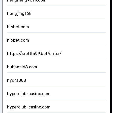
hengheng9899.com
hengjing168
hi6bet.com
hi6bet.com
https://sretthi99.bet/enter/
hubbet168.com
hydra888
hyperclub-casino.com
hyperclub-casino.com