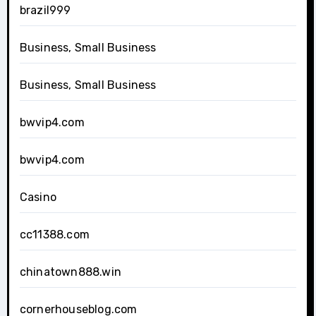
brazil999
Business, Small Business
Business, Small Business
bwvip4.com
bwvip4.com
Casino
cc11388.com
chinatown888.win
cornerhouseblog.com