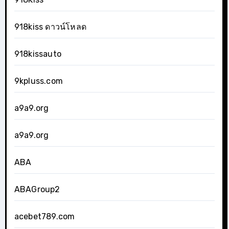
918kiss ดาวน์โหลด
918kissauto
9kpluss.com
a9a9.org
a9a9.org
ABA
ABAGroup2
acebet789.com