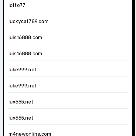
lotto77
luckycat789.com
luis16888.com
luis16888.com
luke999.net
luke999.net
lux555.net
lux555.net
m4newonline.com