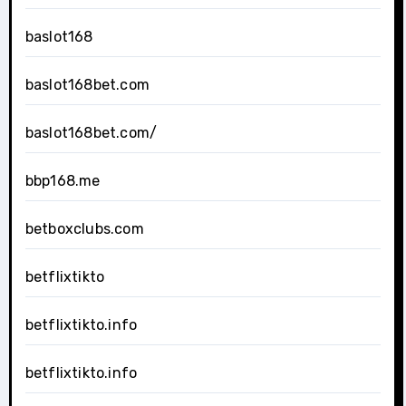
baslot168
baslot168bet.com
baslot168bet.com/
bbp168.me
betboxclubs.com
betflixtikto
betflixtikto.info
betflixtikto.info