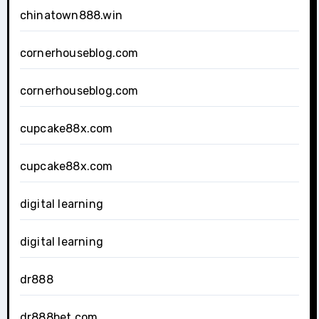
chinatown888.win
cornerhouseblog.com
cornerhouseblog.com
cupcake88x.com
cupcake88x.com
digital learning
digital learning
dr888
dr888bet.com