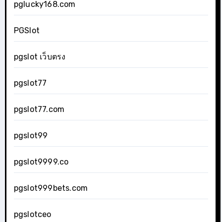
pglucky168.com
PGSlot
pgslot เว็บตรง
pgslot77
pgslot77.com
pgslot99
pgslot9999.co
pgslot999bets.com
pgslotceo