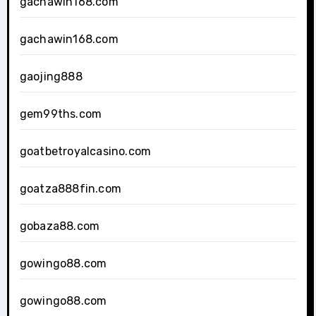
gachawin168.com
gachawin168.com
gaojing888
gem99ths.com
goatbetroyalcasino.com
goatza888fin.com
gobaza88.com
gowingo88.com
gowingo88.com