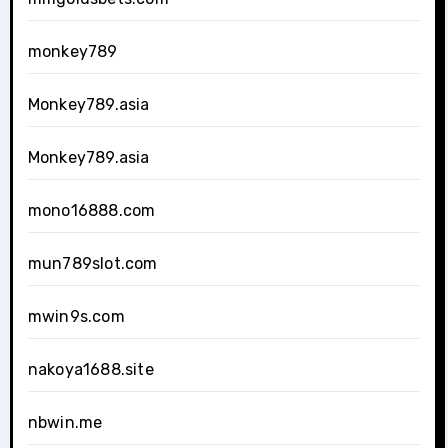
monkey789
Monkey789.asia
Monkey789.asia
mono16888.com
mun789slot.com
mwin9s.com
nakoya1688.site
nbwin.me