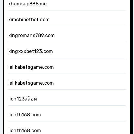
khumsup888.me
kimchibetbet.com
kingromans789.com
kingxxxbet123.com
lalikabetsgame.com
lalikabetsgame.com
lion123สล็อต
lionth168.com
lionth168.com