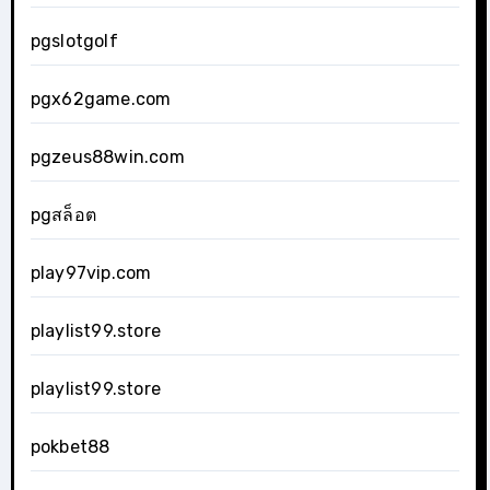
pgslotgolf
pgx62game.com
pgzeus88win.com
pgสล็อต
play97vip.com
playlist99.store
playlist99.store
pokbet88