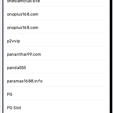
onesiamclub.site
onoplus168.com
onoplus168.com
p2vvip
pananthai99.com
panda555
paramax1688.info
PG
PG Slot