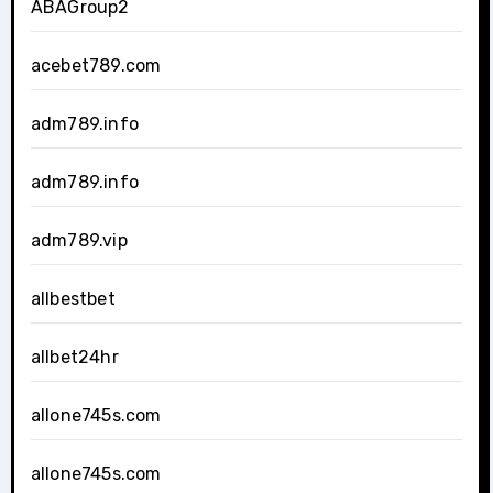
ABAGroup2
acebet789.com
adm789.info
adm789.info
adm789.vip
allbestbet
allbet24hr
allone745s.com
allone745s.com