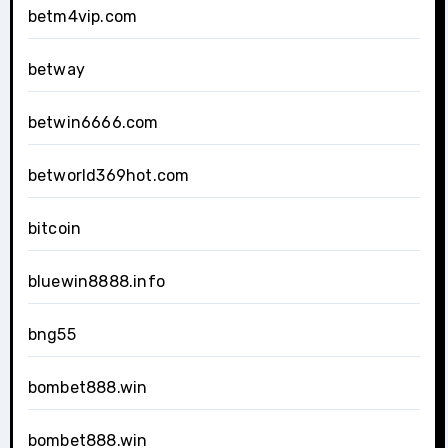
betm4vip.com
betway
betwin6666.com
betworld369hot.com
bitcoin
bluewin8888.info
bng55
bombet888.win
bombet888.win