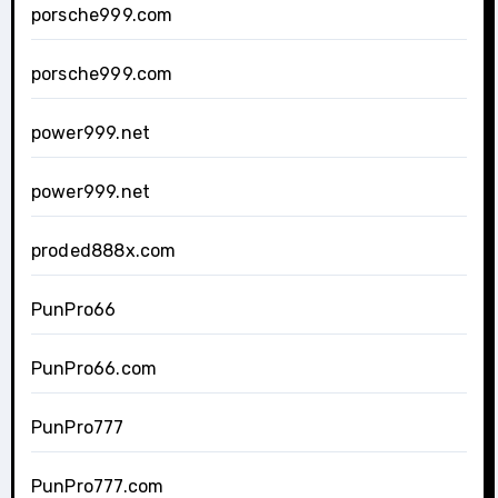
porsche999.com
porsche999.com
power999.net
power999.net
proded888x.com
PunPro66
PunPro66.com
PunPro777
PunPro777.com