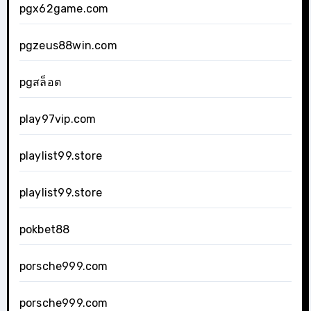
pgx62game.com
pgzeus88win.com
pgสล็อต
play97vip.com
playlist99.store
playlist99.store
pokbet88
porsche999.com
porsche999.com