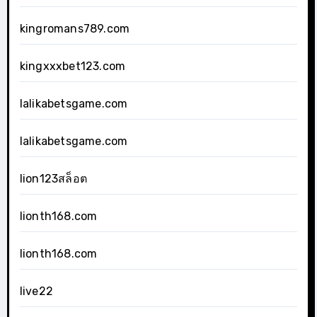
kingromans789.com
kingxxxbet123.com
lalikabetsgame.com
lalikabetsgame.com
lion123สล็อต
lionth168.com
lionth168.com
live22