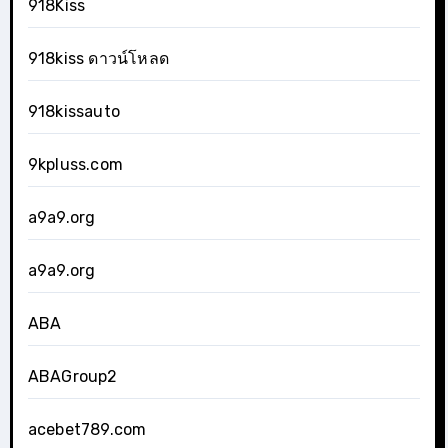
918Kiss
918kiss ดาวน์โหลด
918kissauto
9kpluss.com
a9a9.org
a9a9.org
ABA
ABAGroup2
acebet789.com