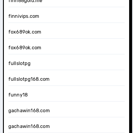
finn88gold.me
finnivips.com
fox689ok.com
fox689ok.com
fullslotpg
fullslotpg168.com
funny18
gachawin168.com
gachawin168.com