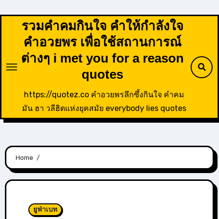
Skip
to
รวมคำคมกินใจ คำให้กำลังใจ
content
คำอวยพร เพื่อใช้สถานการณ์
ต่างๆ i met you for a reason
quotes
https://quotez.co คำอวยพรลึกซึ้งกินใจ คำคม
มัน ฮา วลีฮิตแห่งยุคสมัย everybody lies quotes
Home
ยูฟ่าเบท