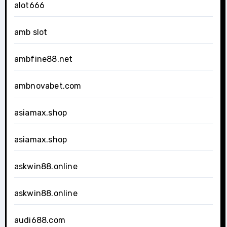
alot666
amb slot
ambfine88.net
ambnovabet.com
asiamax.shop
asiamax.shop
askwin88.online
askwin88.online
audi688.com