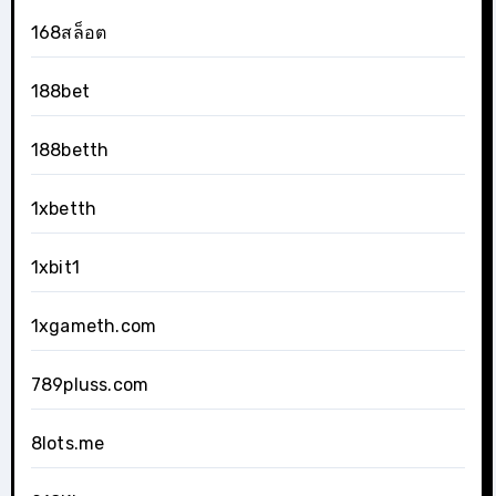
168สล็อต
188bet
188betth
1xbetth
1xbit1
1xgameth.com
789pluss.com
8lots.me