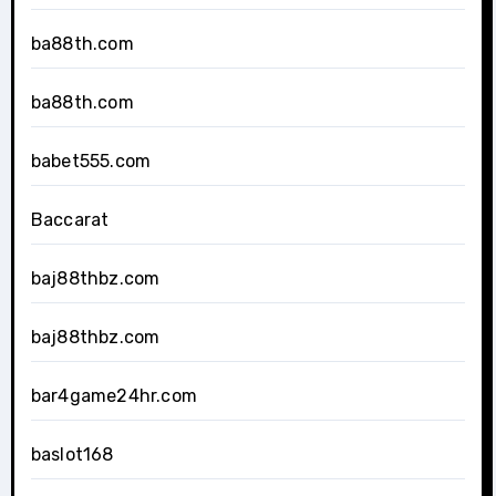
ba88th.com
ba88th.com
babet555.com
Baccarat
baj88thbz.com
baj88thbz.com
bar4game24hr.com
baslot168