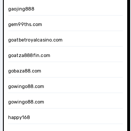
gaojing888
gem99ths.com
goatbetroyalcasino.com
goatza888fin.com
gobaza88.com
gowingo88.com
gowingo88.com
happy168