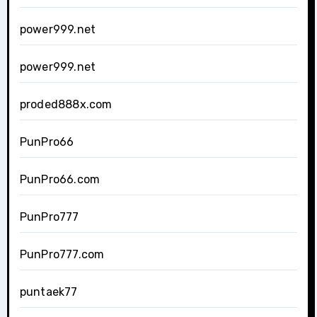
power999.net
power999.net
proded888x.com
PunPro66
PunPro66.com
PunPro777
PunPro777.com
puntaek77