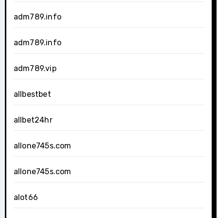
adm789.info
adm789.info
adm789.vip
allbestbet
allbet24hr
allone745s.com
allone745s.com
alot66