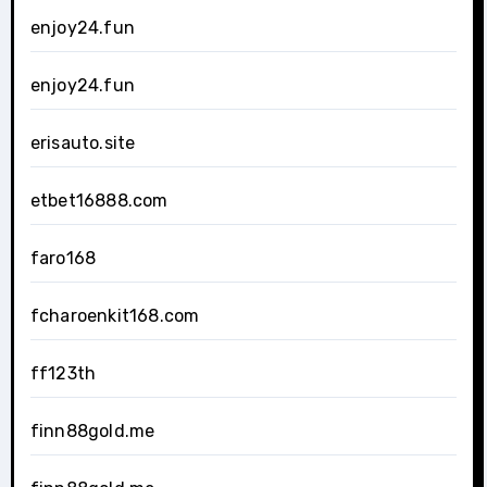
enjoy24.fun
enjoy24.fun
erisauto.site
etbet16888.com
faro168
fcharoenkit168.com
ff123th
finn88gold.me