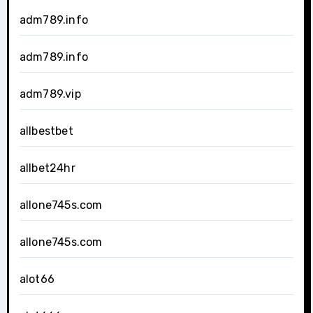
adm789.info
adm789.info
adm789.vip
allbestbet
allbet24hr
allone745s.com
allone745s.com
alot66