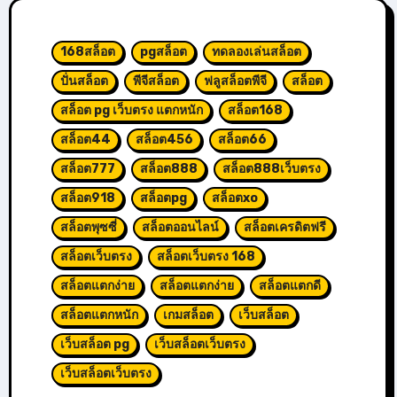
168สล็อต
pgสล็อต
ทดลองเล่นสล็อต
ปั่นสล็อต
พีจีสล็อต
ฟลูสล็อตพีจี
สล็อต
สล็อต pg เว็บตรง แตกหนัก
สล็อต168
สล็อต44
สล็อต456
สล็อต66
สล็อต777
สล็อต888
สล็อต888เว็บตรง
สล็อต918
สล็อตpg
สล็อตxo
สล็อตพุซซี่
สล็อตออนไลน์
สล็อตเครดิตฟรี
สล็อตเว็บตรง
สล็อตเว็บตรง 168
สล็อตแตกง่าย
สล็อตแตกง่าย
สล็อตแตกดี
สล็อตแตกหนัก
เกมสล็อต
เว็บสล็อต
เว็บสล็อต pg
เว็บสล็อตเว็บตรง
เว็บสล็อตเว็บตรง