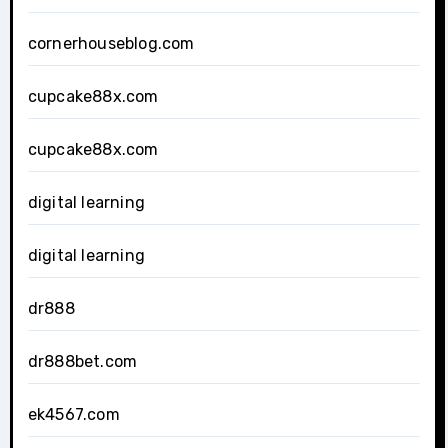
cornerhouseblog.com
cupcake88x.com
cupcake88x.com
digital learning
digital learning
dr888
dr888bet.com
ek4567.com