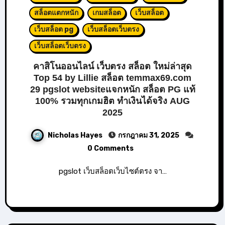
สล็อตแตกหนัก
เกมสล็อต
เว็บสล็อต
เว็บสล็อต pg
เว็บสล็อตเว็บตรง
เว็บสล็อตเว็บตรง
คาสิโนออนไลน์ เว็บตรง สล็อต ใหม่ล่าสุด
Top 54 by Lillie สล็อต temmax69.com
29 pgslot websiteแจกหนัก สล็อต PG แท้
100% รวมทุกเกมฮิต ทำเงินได้จริง AUG
2025
Nicholas Hayes
กรกฎาคม 31, 2025
0 Comments
pgslot เว็บสล็อตเว็บไซต์ตรง จา…