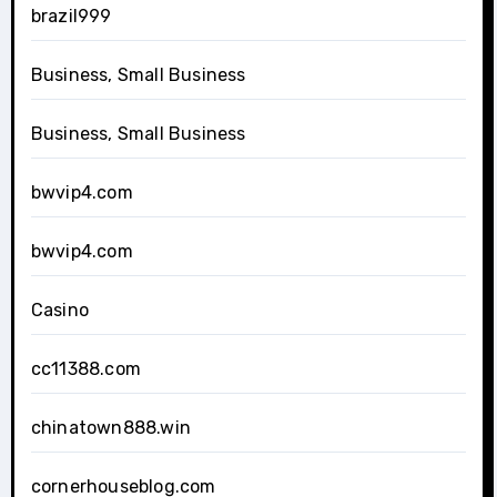
brazil999
Business, Small Business
Business, Small Business
bwvip4.com
bwvip4.com
Casino
cc11388.com
chinatown888.win
cornerhouseblog.com