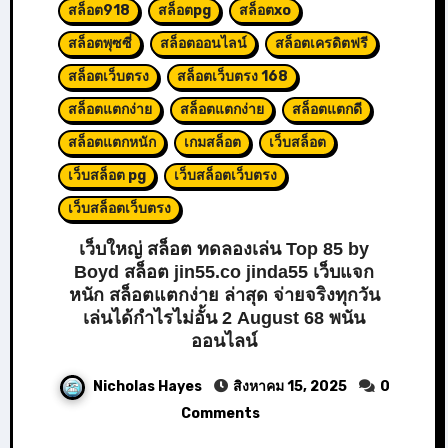
สล็อต918
สล็อตpg
สล็อตxo
สล็อตพุซซี่
สล็อตออนไลน์
สล็อตเครดิตฟรี
สล็อตเว็บตรง
สล็อตเว็บตรง 168
สล็อตแตกง่าย
สล็อตแตกง่าย
สล็อตแตกดี
สล็อตแตกหนัก
เกมสล็อต
เว็บสล็อต
เว็บสล็อต pg
เว็บสล็อตเว็บตรง
เว็บสล็อตเว็บตรง
เว็บใหญ่ สล็อต ทดลองเล่น Top 85 by
Boyd สล็อต jin55.co jinda55 เว็บแจก
หนัก สล็อตแตกง่าย ล่าสุด จ่ายจริงทุกวัน
เล่นได้กำไรไม่อั้น 2 August 68 พนัน
ออนไลน์
Nicholas Hayes
สิงหาคม 15, 2025
0
Comments