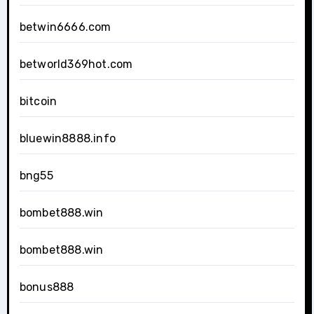
betwin6666.com
betworld369hot.com
bitcoin
bluewin8888.info
bng55
bombet888.win
bombet888.win
bonus888