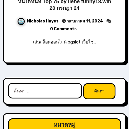
หนี้ได้ทันที Top 75 by Ilene funny18.win
20 กรกฎา 24
Nicholas Hayes
พฤษภาคม 11, 2024
0 Comments
เล่นสล็อตออนไลน์ pgslot เว็บไซ…
ค้นหา
สำหรับ:
หมวดหมู่