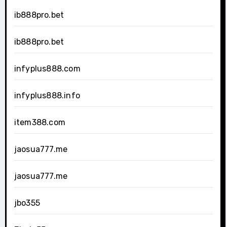
ib888pro.bet
ib888pro.bet
infyplus888.com
infyplus888.info
item388.com
jaosua777.me
jaosua777.me
jbo355