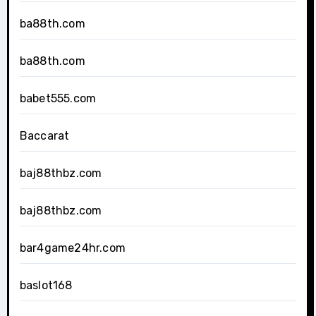
ba88th.com
ba88th.com
babet555.com
Baccarat
baj88thbz.com
baj88thbz.com
bar4game24hr.com
baslot168