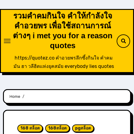
Skip
to
รวมคำคมกินใจ คำให้กำลังใจ
content
คำอวยพร เพื่อใช้สถานการณ์
ต่างๆ i met you for a reason
quotes
https://quotez.co คำอวยพรลึกซึ้งกินใจ คำคม
มัน ฮา วลีฮิตแห่งยุคสมัย everybody lies quotes
Home
168 สล็อต
168สล็อต
pgสล็อต