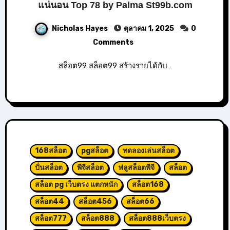
แน่นอน Top 78 by Palma St99b.com
Nicholas Hayes
ตุลาคม 1, 2025
0
Comments
สล็อต99 สล็อต99 สร้างรายได้กับ…
168สล็อต
pgสล็อต
ทดลองเล่นสล็อต
ปั่นสล็อต
พีจีสล็อต
ฟลูสล็อตพีจี
สล็อต
สล็อต pg เว็บตรง แตกหนัก
สล็อต168
สล็อต44
สล็อต456
สล็อต66
สล็อต777
สล็อต888
สล็อต888เว็บตรง