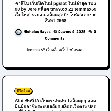
คาสิโน เว็บเปิดใหม่ pgslot ใหม่ล่าสุด Top
98 by Jere สล็อต tm69.co 21 temmax69
เว็บใหญ่ รวมเกมสล็อตสุดปัง โบนัสแตกง่าย
สิงหา 2568
Nicholas Hayes
มิถุนายน 6, 2025
0
Comments
temmax69 เว็บสล็อตเว็บไซต์ตรงค…
พีจีสล็อต
Slot ฟันนี่18 เว็บตรงอันดับ 1สล็อตpg แอด
มินมืออาชีพระบบเสถียร สล็อตเว็บตรง ปลด