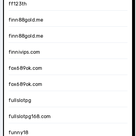
ff123th
finn88gold.me
finn88gold.me
finnivips.com
fox689ok.com
fox689ok.com
fullslotpg
fullslotpg168.com
funny18