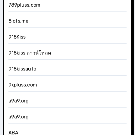
789pluss.com
8lots.me
918Kiss
918kiss ดาวน์โหลด
918kissauto
9kpluss.com
a9a9.org
a9a9.org
ABA