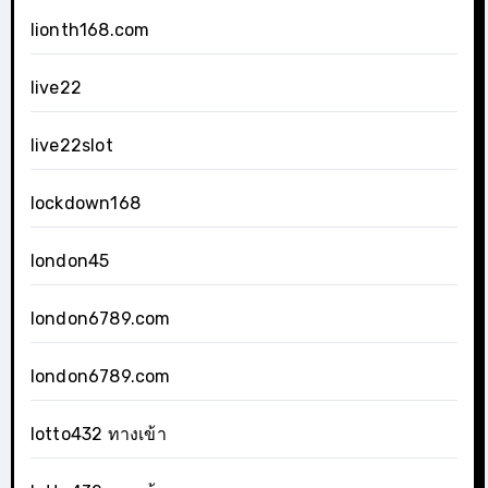
lionth168.com
live22
live22slot
lockdown168
london45
london6789.com
london6789.com
lotto432 ทางเข้า