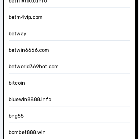
betflixtikto.info
betm4vip.com
betway
betwin6666.com
betworld369hot.com
bitcoin
bluewin8888.info
bng55
bombet888.win