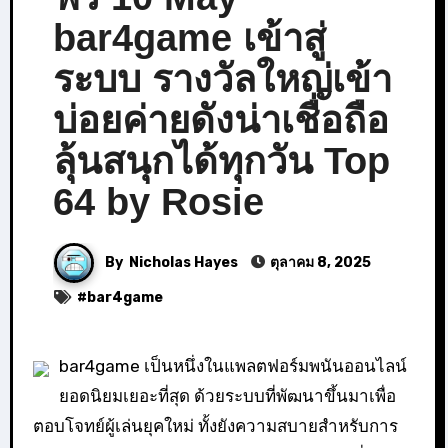
bar4game เข้าสู่
ระบบ รางวัลใหญ่เข้า
บ่อยค่ายดังน่าเชื่อถือ
ลุ้นสนุกได้ทุกวัน Top
64 by Rosie
By
Nicholas Hayes
ตุลาคม 8, 2025
#
bar4game
bar4game เป็นหนึ่งในแพลตฟอร์มพนันออนไลน์
ยอดนิยมเยอะที่สุด ด้วยระบบที่พัฒนาขึ้นมาเพื่อ
ตอบโจทย์ผู้เล่นยุคใหม่ ทั้งยังความสบายสำหรับการ