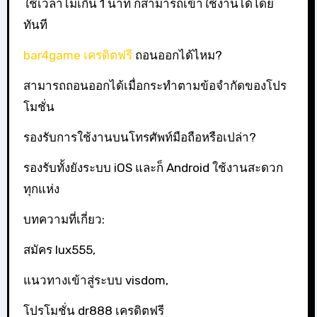
ใช้เวลาไม่เกิน 1 นาที ก็สามารถเข้าใช้งานได้โดย
ทันที
bar4game เครดิตฟรี
ถอนออกได้ไหม?
สามารถถอนออกได้เมื่อกระทำตามข้อจำกัดของโปร
โมชั่น
รองรับการใช้งานบนโทรศัพท์มือถือหรือเปล่า?
รองรับทั้งยังระบบ iOS และก็ Android ใช้งานสะดวก
ทุกแห่ง
บทความที่เกี่ยว:
สมัคร lux555,
แนวทางเข้าสู่ระบบ visdom,
โปรโมชั่น dr888 เครดิตฟรี