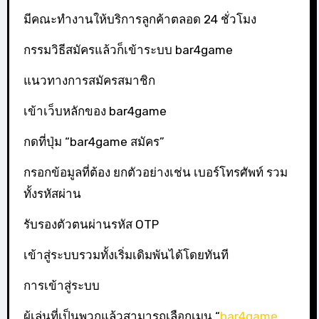
มีคณะทำงานให้บริการลูกค้าตลอด 24 ชั่วโมง
กรรมวิธีสมัครแล้วก็เข้าระบบ bar4game
แนวทางการสมัครสมาชิก
เข้าเว็บหลักของ bar4game
กดที่ปุ่ม “bar4game สมัคร”
กรอกข้อมูลที่ต้อง ยกตัวอย่างเช่น เบอร์โทรศัพท์ รวม
ทั้งรหัสผ่าน
รับรองตัวตนผ่านรหัส OTP
เข้าสู่ระบบรวมทั้งเริ่มเดิมพันได้โดยทันที
การเข้าสู่ระบบ
ผู้เล่นที่เป็นพวกแล้วสามารถเลือกเมนู “
bar4game