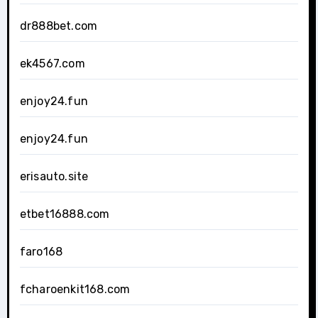
dr888bet.com
ek4567.com
enjoy24.fun
enjoy24.fun
erisauto.site
etbet16888.com
faro168
fcharoenkit168.com