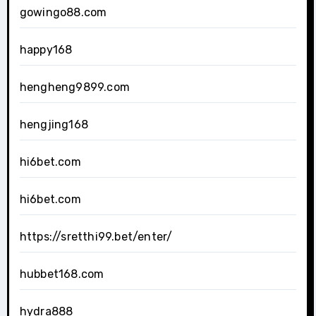
gowingo88.com
happy168
hengheng9899.com
hengjing168
hi6bet.com
hi6bet.com
https://sretthi99.bet/enter/
hubbet168.com
hydra888