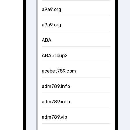
a9a9.org
a9a9.org
ABA
ABAGroup2
acebet789.com
adm789.info
adm789.info
adm789.vip