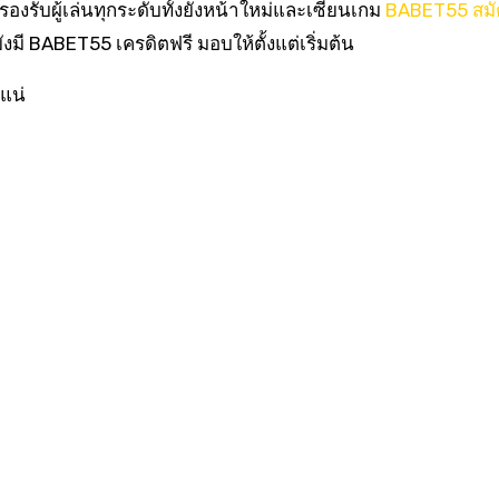
รองรับผู้เล่นทุกระดับทั้งยังหน้าใหม่และเซียนเกม
BABET55 สมั
งมี BABET55 เครดิตฟรี มอบให้ตั้งแต่เริ่มต้น
แน่