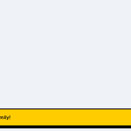
mily!