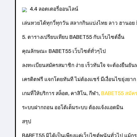
4.4 ลอตเตอรี่ออนไลน์
เล่นหวยได้ทุกวี่ทุกวัน สลากกินแบ่งไทย ลาว ฮานอย ย
5. ตารางเปรียบเทียบ BABET55 กับเว็บไซต์อื่น
คุณลักษณะ BABET55 เว็บไซต์ทั่วๆไป
ลงทะเบียนสมัครสมาชิก ง่าย เร็วทันใจ จะต้องยืนยั
เครดิตฟรี แจกโดยทันที ไม่ต้องแชร์ มีเงื่อนไขยุ่งยาก
เกมที่ให้บริการ สล็อต, คาสิโน, กีฬา,
BABET55 สมัค
ระบบฝากถอน ออโต้เต็มระบบ ต้องแจ้งแอดมิน
สรุป
BABET55 มิได้เป็นเพียงแค่เว็บไซต์พนันทั่วไป แม้กร