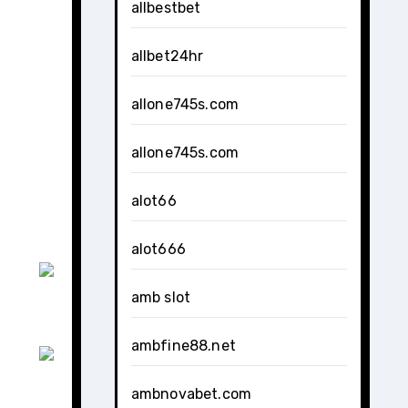
allbestbet
allbet24hr
allone745s.com
allone745s.com
alot66
alot666
amb slot
ambfine88.net
ambnovabet.com