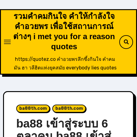
Skip
to
รวมคำคมกินใจ คำให้กำลังใจ
content
คำอวยพร เพื่อใช้สถานการณ์
ต่างๆ i met you for a reason
quotes
https://quotez.co คำอวยพรลึกซึ้งกินใจ คำคม
มัน ฮา วลีฮิตแห่งยุคสมัย everybody lies quotes
ba88th.com
ba88th.com
ba88 เข้าสู่ระบบ 6
ตุลาคม ba88 เข้าสู่