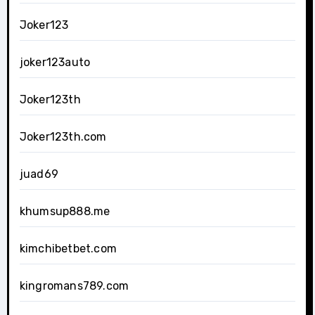
Joker123
joker123auto
Joker123th
Joker123th.com
juad69
khumsup888.me
kimchibetbet.com
kingromans789.com