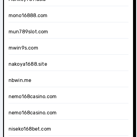
mono16888.com
mun789slot.com
mwin9s.com
nakoya1688.site
nbwin.me
nemo168casino.com
nemo168casino.com
niseko168bet.com