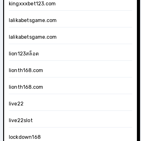
kingxxxbet123.com
lalikabetsgame.com
lalikabetsgame.com
lion123สล็อต
lionth168.com
lionth168.com
live22
live22slot
lockdown168