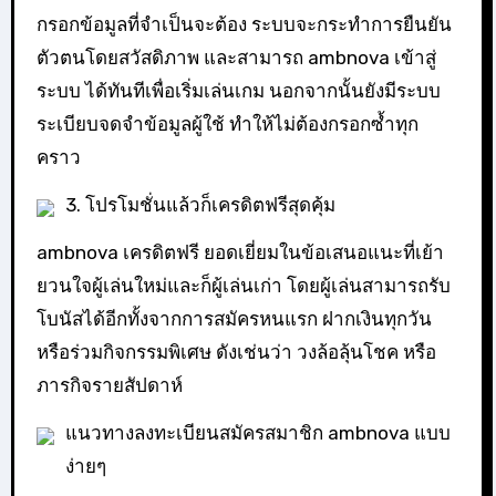
กรอกข้อมูลที่จำเป็นจะต้อง ระบบจะกระทำการยืนยัน
ตัวตนโดยสวัสดิภาพ และสามารถ ambnova เข้าสู่
ระบบ ได้ทันทีเพื่อเริ่มเล่นเกม นอกจากนั้นยังมีระบบ
ระเบียบจดจำข้อมูลผู้ใช้ ทำให้ไม่ต้องกรอกซ้ำทุก
คราว
3. โปรโมชั่นแล้วก็เครดิตฟรีสุดคุ้ม
ambnova เครดิตฟรี ยอดเยี่ยมในข้อเสนอแนะที่เย้า
ยวนใจผู้เล่นใหม่และก็ผู้เล่นเก่า โดยผู้เล่นสามารถรับ
โบนัสได้อีกทั้งจากการสมัครหนแรก ฝากเงินทุกวัน
หรือร่วมกิจกรรมพิเศษ ดังเช่นว่า วงล้อลุ้นโชค หรือ
ภารกิจรายสัปดาห์
แนวทางลงทะเบียนสมัครสมาชิก ambnova แบบ
ง่ายๆ