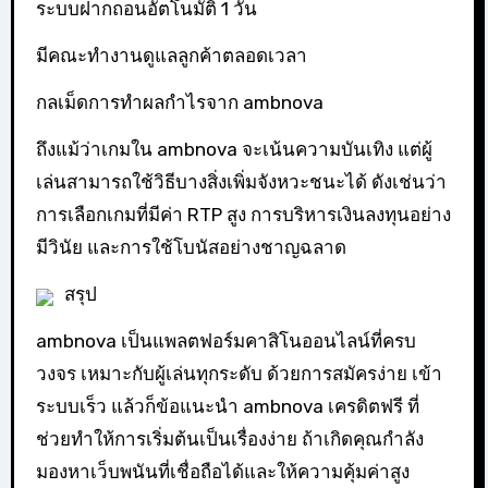
ระบบฝากถอนอัตโนมัติ 1 วัน
มีคณะทำงานดูแลลูกค้าตลอดเวลา
กลเม็ดการทำผลกำไรจาก ambnova
ถึงแม้ว่าเกมใน ambnova จะเน้นความบันเทิง แต่ผู้
เล่นสามารถใช้วิธีบางสิ่งเพิ่มจังหวะชนะได้ ดังเช่นว่า
การเลือกเกมที่มีค่า RTP สูง การบริหารเงินลงทุนอย่าง
มีวินัย และการใช้โบนัสอย่างชาญฉลาด
สรุป
ambnova เป็นแพลตฟอร์มคาสิโนออนไลน์ที่ครบ
วงจร เหมาะกับผู้เล่นทุกระดับ ด้วยการสมัครง่าย เข้า
ระบบเร็ว แล้วก็ข้อแนะนำ ambnova เครดิตฟรี ที่
ช่วยทำให้การเริ่มต้นเป็นเรื่องง่าย ถ้าเกิดคุณกำลัง
มองหาเว็บพนันที่เชื่อถือได้และให้ความคุ้มค่าสูง