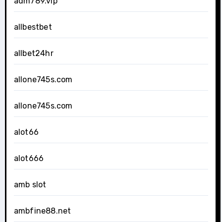
adm789.vip
allbestbet
allbet24hr
allone745s.com
allone745s.com
alot66
alot666
amb slot
ambfine88.net