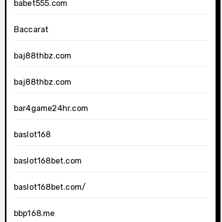
babet555.com
Baccarat
baj88thbz.com
baj88thbz.com
bar4game24hr.com
baslot168
baslot168bet.com
baslot168bet.com/
bbp168.me