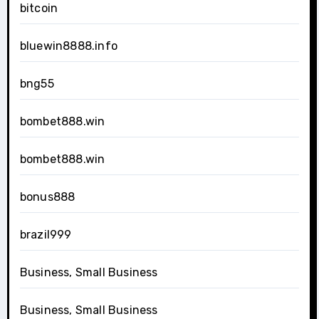
bitcoin
bluewin8888.info
bng55
bombet888.win
bombet888.win
bonus888
brazil999
Business, Small Business
Business, Small Business