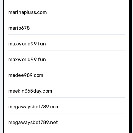
marinapluss.com
mario678
maxworld99.fun
maxworld99.fun
medee989.com
meekin365day.com
megawaysbet789.com
megawaysbet789.net