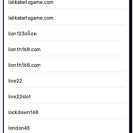
lalikabetsgame.com
lalikabetsgame.com
lion123สล็อต
lionth168.com
lionth168.com
live22
live22slot
lockdown168
london45