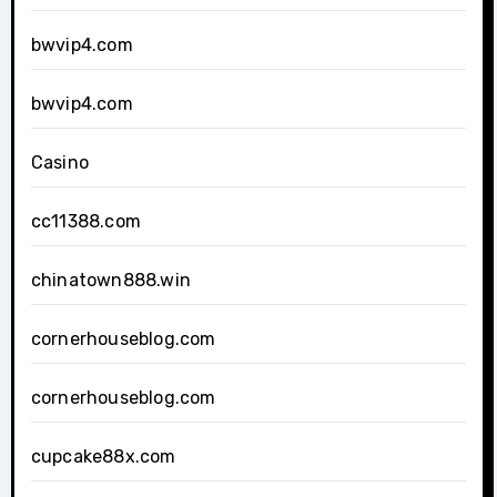
bwvip4.com
bwvip4.com
Casino
cc11388.com
chinatown888.win
cornerhouseblog.com
cornerhouseblog.com
cupcake88x.com