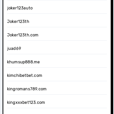
joker123auto
Joker123th
Joker123th.com
juad69
khumsup888.me
kimchibetbet.com
kingromans789.com
kingxxxbet123.com