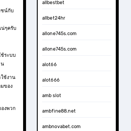
allbestbet
ชน์กับ
allbet24hr
แน่ๆครับ
allone745s.com
allone745s.com
ใช้ระบบ
าน
alot66
าใช้งาน
alot666
เกมของ
amb slot
มของพวก
ambfine88.net
ambnovabet.com