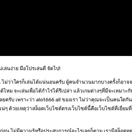
่เล่นง่าย มือโปรเล่นดี จัดไป!
 ไม่ว่าใครก็เล่นได้แน่นอนครับ ผู้คนจำนวนมากบางครั้งก็อาจจ
ไหม จะเล่นเพื่อได้กำไรได้รึเปล่า แล้วเกมต่างๆที่มีจะเหมาะกั
เลยครับ เพราะว่า alot666 all ของเรา ไม่ว่าคุณจะเป็นคนใดกัน
 ด้วยเหตุว่าสล็อตเว็บไซต์ตรงเว็บไซต์นี้คือเว็บไซต์ที่เยี่ยมที่
 มาก่อน ไม่มีความรู้หรือประสบการณ์อะไรเลยก็ตาม เรามีสล็อตท