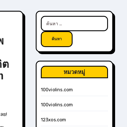
ค้นหา
สำหรับ:
พ
ิต
หมวดหมู่
m
100violins.com
100violins.com
เลย!
123xos.com