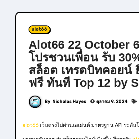
alot66
Alot66 22 October 67
โปรชวนเพื่อน รับ 30%
สล็อต เทรดบิทคอยน์ ย
ฟรี ทันที Top 12 by
By
Nicholas Hayes
ตุลาคม 9, 2024
alot66
เว็บตรงไม่ผ่านเอเย่นต์ มาตรฐาน API ระดับโล