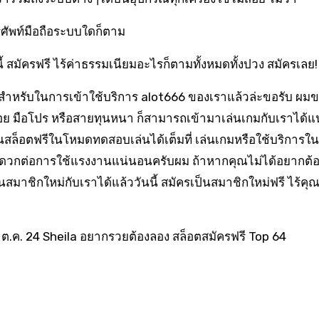
รศัพท์มือถือระบบใดก็ตาม
้ สมัครฟรี ไร้ค่าธรรมเนียมอะไรก็ตามทั้งหมดทั้งปวง สมัครเลย!
มสำหรับในการเข้าใช้บริการ alot666 ของเราแล้วล่ะขอรับ ผมข
้อย มือโปร หรือสายทุนหนา ก็สามารถเข้ามาเล่นเกมกับเราได้แ
ล็อตฟรีในโหมดทดสอบเล่นได้เต็มที่ เล่นเกมหรือใช้บริการใน
สะดวกต่อการใช้แรงงานแน่นอนครับผม ถ้าหากคุณไม่ได้อยากต้
นสมาชิกใหม่กับเราได้แล้ววันนี้ สมัครเป็นสมาชิกใหม่ฟรี ไร้คุณ
ต.ค. 24 Sheila อยากรวยต้องลอง สล็อตสมัครฟรี Top 64