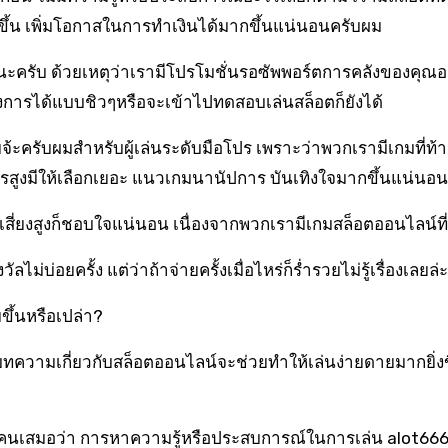
กขึ้น เพิ่มโอกาสในการทำเงินได้มากขึ้นแน่นอนครับผม
ยนะครับ ด้วยเหตุว่าเรามีโปรโมชั่นรอซัพพอร์ตการคลังของคุณอ
้องการได้แบบชิวๆหรือจะเข้าไปทดสอบเล่นสล็อตก็ยังได้
จ้ะครับผมสำหรับผู้เล่นระดับมือโปร เพราะว่าพวกเรามีเกมที่ท้า
ูงมีให้เลือกเยอะ แนวเกมนานัปการ บันเทิงใจมากขึ้นแน่นอ
สี่ยงสูงก็ชอบใจแน่นอน เนื่องจากพวกเรามีเกมสล็อตออนไลน์ที
บ่อยครั้ง แต่ว่าถ้าจ่ายครั้งเมื่อไหร่ก็ร่ำรวยไม่รู้เรื่องเลยล่
ขึ้นหรือเปล่า?
ทความเกี่ยวกับสล็อตออนไลน์จะช่วยทำให้เล่นง่ายดายมากยิ่งข
กคนเสมอว่า การหาความรู้หรือประสบการณ์ในการเล่น alot66