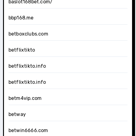
baslot168bet.com/
bbp168.me
betboxclubs.com
betflixtikto
betflixtikto.info
betflixtikto.info
betm4vip.com
betway
betwin6666.com