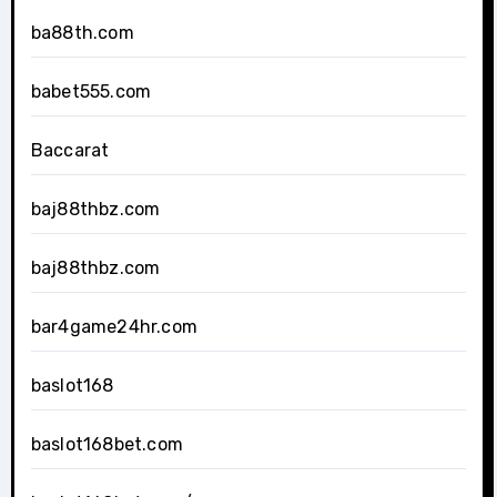
ba88th.com
babet555.com
Baccarat
baj88thbz.com
baj88thbz.com
bar4game24hr.com
baslot168
baslot168bet.com