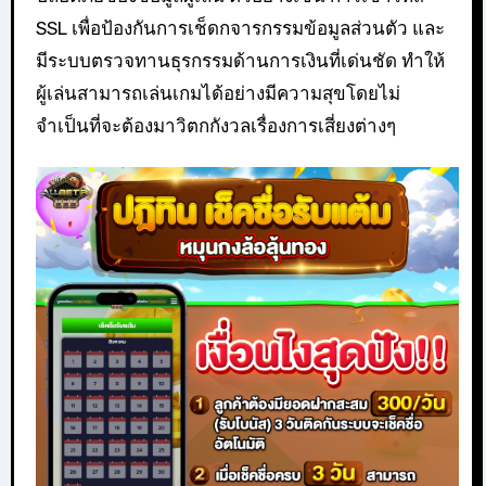
SSL เพื่อป้องกันการเช็ดกจารกรรมข้อมูลส่วนตัว และ
มีระบบตรวจทานธุรกรรมด้านการเงินที่เด่นชัด ทำให้
ผู้เล่นสามารถเล่นเกมได้อย่างมีความสุขโดยไม่
จำเป็นที่จะต้องมาวิตกกังวลเรื่องการเสี่ยงต่างๆ