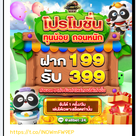
https://t.co/INOWmFW9EP