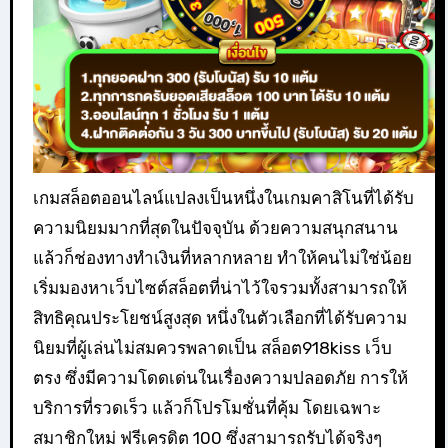
เกมสล็อตออนไลน์แปลงเป็นหนึ่งในเกมคาสิโนที่ได้รับ
ความนิยมมากที่สุดในปัจจุบัน ด้วยความสนุกสนาน
แล้วก็ช่องทางทำเงินที่หลากหลาย ทำให้คนไม่ใช่น้อย
เริ่มมองหาเว็บไซต์สล็อตที่น่าไว้ใจรวมทั้งสามารถให้
สิทธิคุณประโยชน์สูงสุด หนึ่งในตัวเลือกที่ได้รับความ
นิยมที่ผู้เล่นไม่สมควรพลาดเป็น สล็อต918kiss เว็บ
ตรง ซึ่งมีความโดดเด่นในเรื่องความปลอดภัย การให้
บริการที่รวดเร็ว แล้วก็โปรโมชั่นที่คุ้ม โดยเฉพาะ
สมาชิกใหม่ ฟรีเครดิต 100 ซึ่งสามารถรับได้จริงๆ