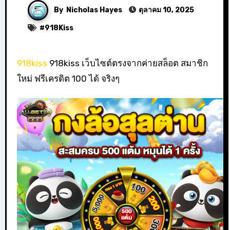
By
Nicholas Hayes
ตุลาคม 10, 2025
#
918Kiss
918kiss
918kiss เว็บไซต์ตรงจากค่ายสล็อต สมาชิก
ใหม่ ฟรีเครดิต 100 ได้ จริงๆ