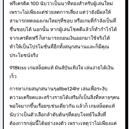
ฟรีเครดิต 100 นับว่าเป็นนาทีทองสำหรับผู้เล่นใหม่
เพราะไม่เพียงแต่ช่วยลดการเสี่ยง แต่ว่ายังมีผลให้
สามารถทดลองเกมใหม่ๆที่ชอบ หรือเกมที่กำลังเป็นที่
ชื่นชอบได้ นอกนั้น หากผู้เล่นโชคดีแล้วก็ทำกำไรได้
จากเครดิตฟรี ก็สามารถถอนเงินออกมาใช้จริงได้
ทำให้เป็นโปรโมชั่นที่อีกทั้งสนุกสนานและก็มีคุณ
ประโยชน์จริง
918kiss เกมสล็อตแท้ มันส์บันเทิงใจ เล่นง่ายได้เงิน
เร็ว
การหาเกมสนุกสนานๆallbet24hr เล่นเพื่อระงับ
ความเครียดและสร้างรายได้เสริมก็เป็นสิ่งที่หลายๆคน
พอใจมากขึ้นเรื่อยๆเช่นเดียวกัน แล้วก็ เกมสล็อตแท้
นับว่าเป็นตัวเลือกลำดับต้นๆที่ตอบโจทย์ในสิ่งที่
ต้องการกลุ่มนี้ได้อย่างลงตัว เพราะเหตุว่าไม่เพียงแค่