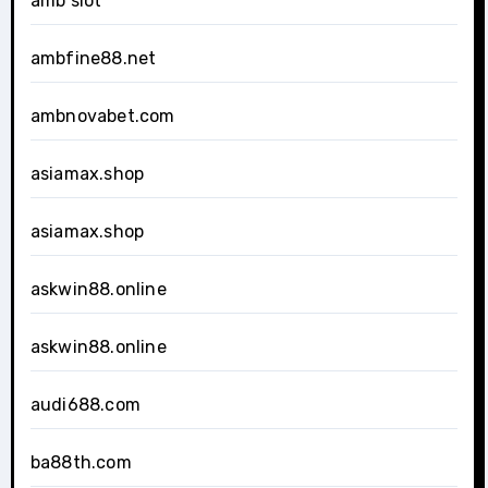
amb slot
ambfine88.net
ambnovabet.com
asiamax.shop
asiamax.shop
askwin88.online
askwin88.online
audi688.com
ba88th.com