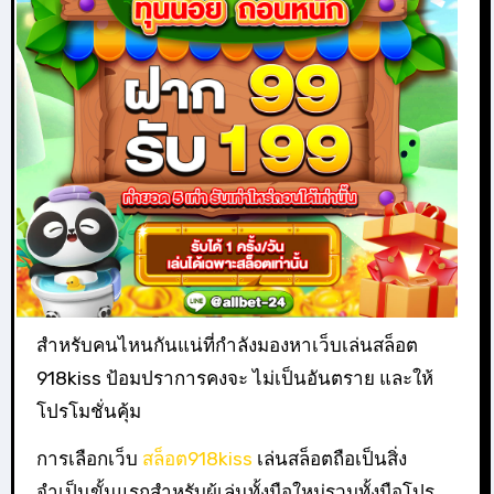
สำหรับคนไหนกันแน่ที่กำลังมองหาเว็บเล่นสล็อต
918kiss ป้อมปราการคงจะ ไม่เป็นอันตราย และให้
โปรโมชั่นคุ้ม
การเลือกเว็บ
สล็อต918kiss
เล่นสล็อตถือเป็นสิ่ง
จำเป็นขั้นแรกสำหรับผู้เล่นทั้งมือใหม่รวมทั้งมือโปร