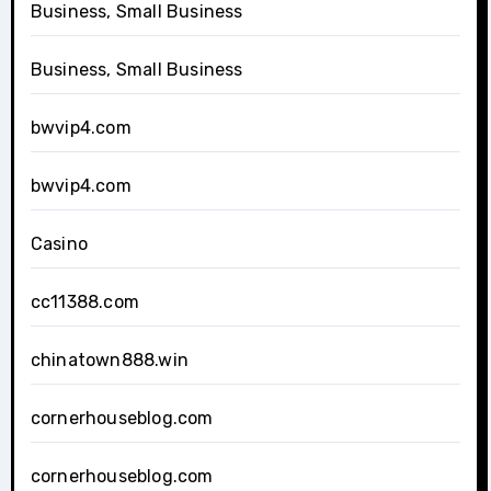
Business, Small Business
Business, Small Business
bwvip4.com
bwvip4.com
Casino
cc11388.com
chinatown888.win
cornerhouseblog.com
cornerhouseblog.com