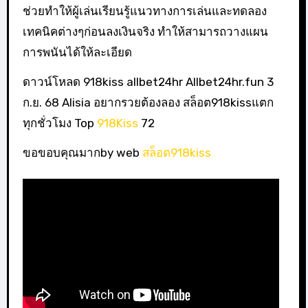
ช่วยทำให้ผู้เล่นเรียนรู้แนวทางการเล่นและทดลอง
เทคนิคต่างๆก่อนลงเงินจริง ทำให้สามารถวางแผน
การพนันได้ให้ละเอียด
ดาวน์โหลด 918kiss allbet24hr Allbet24hr.fun 3
ก.ย. 68 Alisia อยากรวยต้องลอง สล็อต918kissแตก
ทุกชั่วโมง Top
918Kiss
72
ขอขอบคุณมากby web
สล็อต918kiss