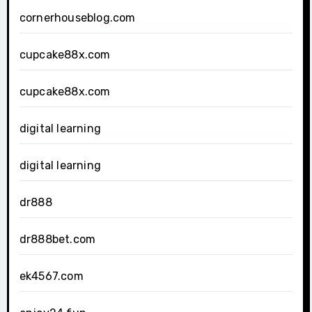
cornerhouseblog.com
cupcake88x.com
cupcake88x.com
digital learning
digital learning
dr888
dr888bet.com
ek4567.com