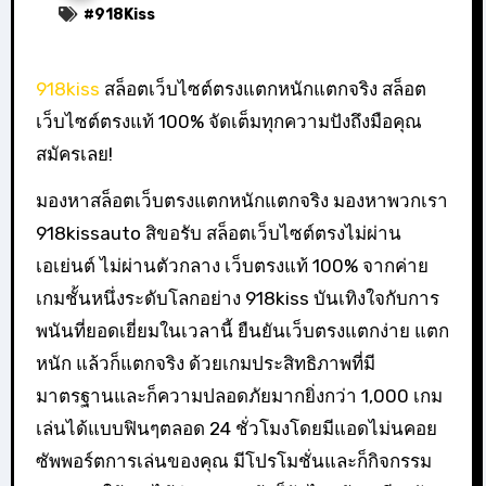
#
918Kiss
918kiss
สล็อตเว็บไซต์ตรงแตกหนักแตกจริง สล็อต
เว็บไซต์ตรงแท้ 100% จัดเต็มทุกความปังถึงมือคุณ
สมัครเลย!
มองหาสล็อตเว็บตรงแตกหนักแตกจริง มองหาพวกเรา
918kissauto สิขอรับ สล็อตเว็บไซต์ตรงไม่ผ่าน
เอเย่นต์ ไม่ผ่านตัวกลาง เว็บตรงแท้ 100% จากค่าย
เกมชั้นหนึ่งระดับโลกอย่าง 918kiss บันเทิงใจกับการ
พนันที่ยอดเยี่ยมในเวลานี้ ยืนยันเว็บตรงแตกง่าย แตก
หนัก แล้วก็แตกจริง ด้วยเกมประสิทธิภาพที่มี
มาตรฐานและก็ความปลอดภัยมากยิ่งกว่า 1,000 เกม
เล่นได้แบบฟินๆตลอด 24 ชั่วโมงโดยมีแอดไม่นคอย
ซัพพอร์ตการเล่นของคุณ มีโปรโมชั่นและก็กิจกรรม