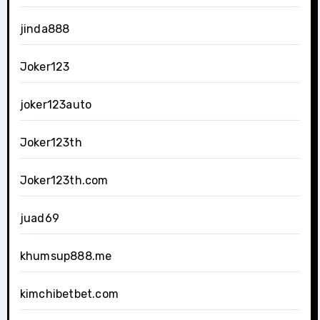
jinda888
Joker123
joker123auto
Joker123th
Joker123th.com
juad69
khumsup888.me
kimchibetbet.com