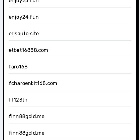
enjoy24.fun
enjoy24.fun
erisauto.site
etbet16888.com
faro168
fcharoenkit168.com
ff123th
finn88gold.me
finn88gold.me