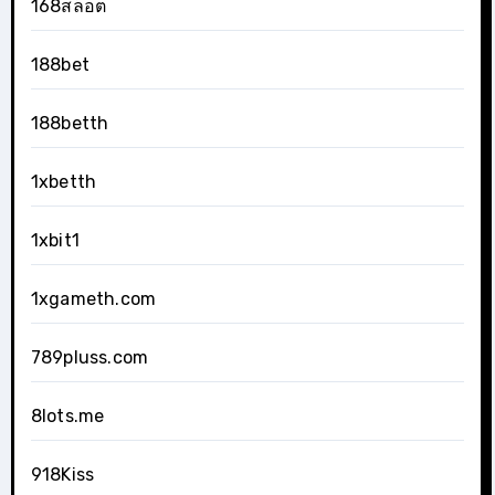
168สล็อต
188bet
188betth
1xbetth
1xbit1
1xgameth.com
789pluss.com
8lots.me
918Kiss