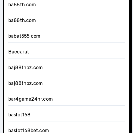
ba88th.com
ba88th.com
babet555.com
Baccarat
baj88thbz.com
baj88thbz.com
bar4game24hr.com
baslot168
baslot168bet.com