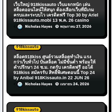
เว็บใหญ่ 918kissauto เว็บแจกหนัก เล่น
สล็อตออนไลน์ให้สนุก ต้องเลือกเว็บที่มีเกม
ครบและระบบไว เครดิตฟรี Top 30 by Ariel
918kissauto.mobi 13 พ.ค. 26 casino
<
Nicholas Hayes
พฤษภาคม 27, 2026
918kissauto
สล็อต918kiss ศูนย์รวมสล็อตทำเงิน แรง
กว่าเว็บทั่วไป ปั่นสล็อต ไม่มีขั้นต่ำ พร้อมให้
คำปรึกษา 24 ช.ม. กดรับ เครดิตฟรี ออโต้
918kiss สมัครรับ สิทธิ์พิเศษตอนนี้ Top 24
by Anibal 918Kissauto.in 22 JUN 26
<
Nicholas Hayes
เมษายน 24, 2026
918kissauto