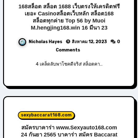
168สล็อต สล็อต 1688 เว็บตรงให้เครดิตฟรี
เยอะ Casinoสล็อตเว็บหลัก สล็อต168
สล็อตทุกค่าย Top 56 by Muoi
M.hengjing168.win 16 มีนา 23
Nicholas Hayes
สิงหาคม 12, 2023
0
Comments
4 เคล็ดลับพาโชคดีจริง! สล็อตคา…
sexybaccarat168.com
สมัครบาคาร่า www.Sexyauto168.com
24 กันยา 2565 บาคาร่า สมัคร Baccarat