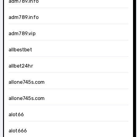
adm789.info
adm789.info
adm789.vip
allbestbet
allbet24hr
allone745s.com
allone745s.com
alot66
alot666