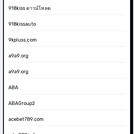
918kiss ดาวน์โหลด
918kissauto
9kpluss.com
a9a9.org
a9a9.org
ABA
ABAGroup2
acebet789.com