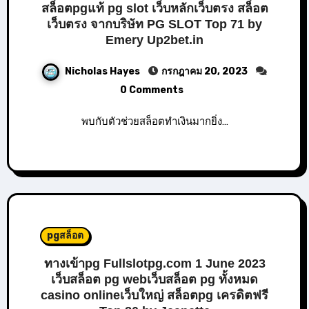
สล็อตpgแท้ pg slot เว็บหลักเว็บตรง สล็อต
เว็บตรง จากบริษัท PG SLOT Top 71 by
Emery Up2bet.in
Nicholas Hayes
กรกฎาคม 20, 2023
0 Comments
พบกับตัวช่วยสล็อตทำเงินมากยิ่ง…
pgสล็อต
ทางเข้าpg Fullslotpg.com 1 June 2023
เว็บสล็อต pg webเว็บสล็อต pg ทั้งหมด
casino onlineเว็บใหญ่ สล็อตpg เครดิตฟรี