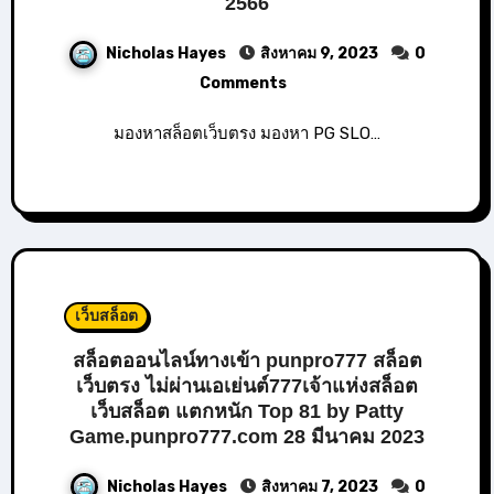
2566
Nicholas Hayes
สิงหาคม 9, 2023
0
Comments
มองหาสล็อตเว็บตรง มองหา PG SLO…
เว็บสล็อต
สล็อตออนไลน์ทางเข้า punpro777 สล็อต
เว็บตรง ไม่ผ่านเอเย่นต์777เจ้าแห่งสล็อต
เว็บสล็อต แตกหนัก Top 81 by Patty
Game.punpro777.com 28 มีนาคม 2023
Nicholas Hayes
สิงหาคม 7, 2023
0