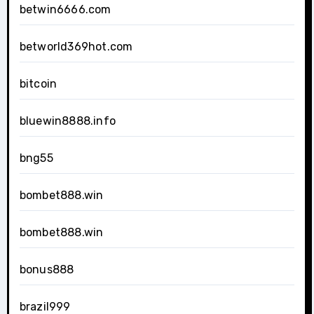
betwin6666.com
betworld369hot.com
bitcoin
bluewin8888.info
bng55
bombet888.win
bombet888.win
bonus888
brazil999