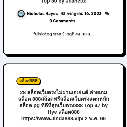
Top 80 by Jeanette
Nicholas Hayes
กรกฎาคม 16, 2023
0 Comments
fullslotpg ทางเข้าpgที่เหมาะสม…
สล็อต888
28 สล็อตเว็บตรงไม่ผ่านเอเย่นต์ ค่ายเกม
สล็อต 888สล็อตฟรีสล็อตเว็บตรงแตกหนัก
สล็อต pg ที่ดีที่สุดเว็บตรง888 Top 47 by
Hye สล็อต888
https://www.Jinda888.vip/ 2 พ.ค. 66