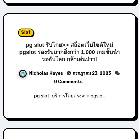
Slot
pg slot รีบโกย>> สล็อตเว็บไซต์ใหม่
pgslot รองรับมากยิ่งกว่า 1,000 เกมชั้นนำ
ระดับโลก กล้าเล่นป่าว!
Nicholas Hayes
กรกฎาคม 23, 2023
0 Comments
pg slot บริการโดยตรงจาก pgslo…