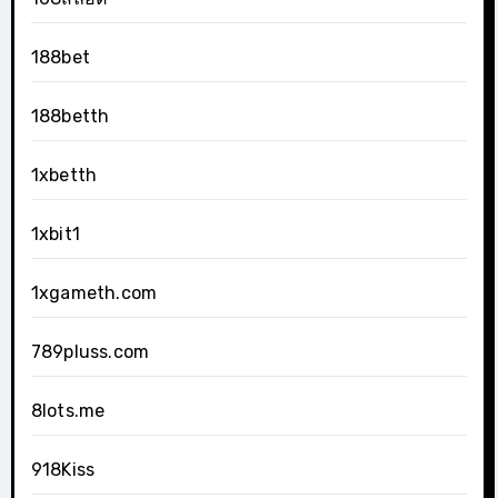
188bet
188betth
1xbetth
1xbit1
1xgameth.com
789pluss.com
8lots.me
918Kiss