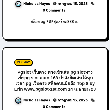
Nicholas Hayes
กรกฎาคม 13, 2023
0 Comments
สล็อต pg ที่ดีที่สุดสล็อต888 ส…
PG Slot
Pgslot เว็บตรง ทางเข้าเล่น pg slotทาง
เข้าpg slot auto 168 กำลังฮิตเล่นได้ทุก
เวลา pg เว็บตรง สล็อตบนมือถือ Top 8 by
Erin www.pgslot-1st.com 14 เมษายน 23
Nicholas Hayes
กรกฎาคม 13, 2023
0 Comments