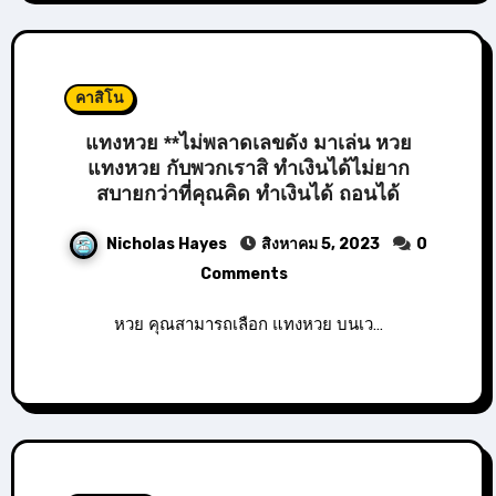
คาสิโน
แทงหวย **ไม่พลาดเลขดัง มาเล่น หวย
แทงหวย กับพวกเราสิ ทำเงินได้ไม่ยาก
สบายกว่าที่คุณคิด ทำเงินได้ ถอนได้
Nicholas Hayes
สิงหาคม 5, 2023
0
Comments
หวย คุณสามารถเลือก แทงหวย บนเว…