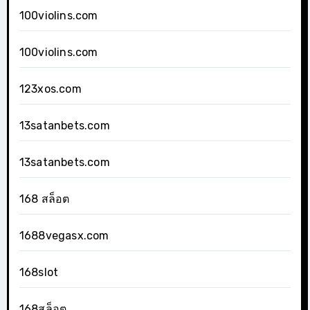
100violins.com
100violins.com
123xos.com
13satanbets.com
13satanbets.com
168 สล็อต
1688vegasx.com
168slot
168สล็อต