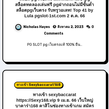
สล็อตทดลองเล่นฟรี pgฝากถอนไม่มีขั้นต่ำ
สล็อตpgเว็บตรง รับทรูวอเลท! Top 41 by
Lula pgslot-1st.com 2 ต.ค. 66
Nicholas Hayes
สิงหาคม 2, 2023
0
Comments
PG SLOT pg เว็บตรงแท้ 100% ยืน…
ทางเข้า Sexybaccarat168
ทางเข้า sexybaccarat
https://Sexy168.vip 9 เม.ย. 66 เว็บใหญ่
บาคาร่า168 คาสิโนช่องทางเข้าเกม สมัคร