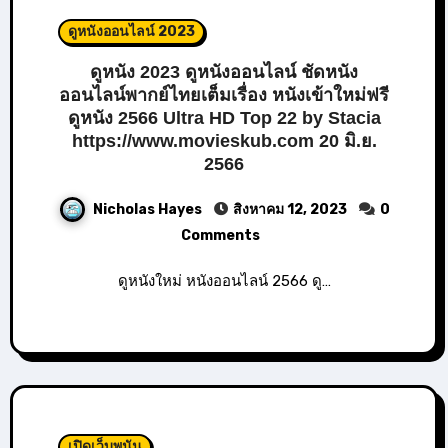
ดูหนังออนไลน์ 2023
ดูหนัง 2023 ดูหนังออนไลน์ ชัดหนัง
ออนไลน์พากย์ไทยเต็มเรื่อง หนังเข้าใหม่ฟรี
ดูหนัง 2566 Ultra HD Top 22 by Stacia
https://www.movieskub.com 20 มิ.ย.
2566
Nicholas Hayes
สิงหาคม 12, 2023
0
Comments
ดูหนังใหม่ หนังออนไลน์ 2566 ดู…
เปิดเว็บพนัน