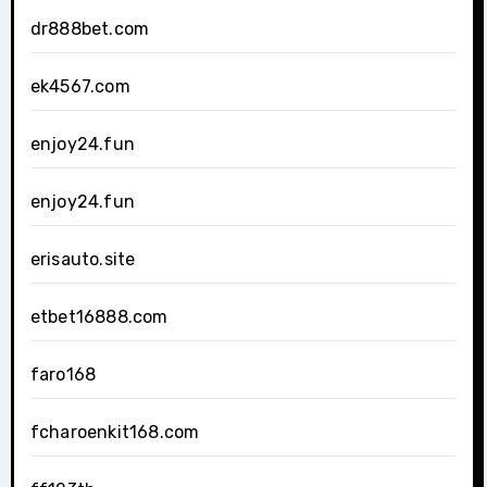
dr888bet.com
ek4567.com
enjoy24.fun
enjoy24.fun
erisauto.site
etbet16888.com
faro168
fcharoenkit168.com