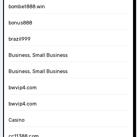
bombet888.win
bonus888
brazil999
Business, Small Business
Business, Small Business
bwvip4.com
bwvip4.com
Casino
cc11388.com