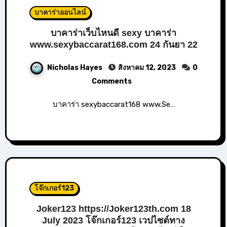
บาคาร่าออนไลน์
บาคาร่าเว็บไหนดี sexy บาคาร่า
www.sexybaccarat168.com 24 กันยา 22
Nicholas Hayes
สิงหาคม 12, 2023
0
Comments
บาคาร่า sexybaccarat168 www.Se…
โจ๊กเกอร์123
Joker123 https://Joker123th.com 18
July 2023 โจ๊กเกอร์123 เวปไซต์ทาง