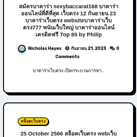
สมัครบาคาร่า sexybaccarat168 บาคาร่า
ออนไลน์ที่ดีที่สุด เว็บตรง 12 กันยายน 23
บาคาร่าเว็บตรง websiteบาคาร่าเว็บ
ตรง777 พนันเว็บใหญ่ บาคาร่าออนไลน์
เครดิตฟรี Top 65 by Philip
Nicholas Hayes
กันยายน 21, 2023
0
Comments
บาคาร่าเว็บตรง เปิดกระบวนการหา…
สล็อตเว็บตรง
25 October 2566 สล็อตเว็บตรง webเว็บ