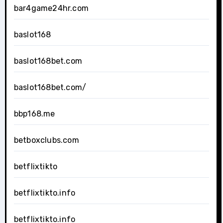
bar4game24hr.com
baslot168
baslot168bet.com
baslot168bet.com/
bbp168.me
betboxclubs.com
betflixtikto
betflixtikto.info
betflixtikto.info