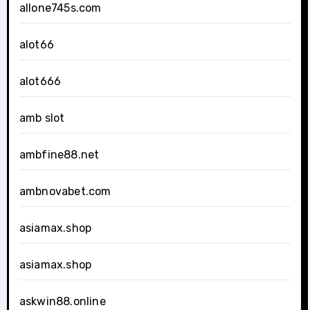
allone745s.com
alot66
alot666
amb slot
ambfine88.net
ambnovabet.com
asiamax.shop
asiamax.shop
askwin88.online