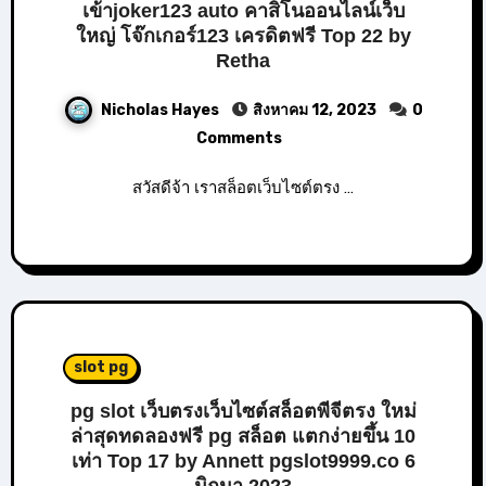
เข้าjoker123 auto คาสิโนออนไลน์เว็บ
ใหญ่ โจ๊กเกอร์123 เครดิตฟรี Top 22 by
Retha
Nicholas Hayes
สิงหาคม 12, 2023
0
Comments
สวัสดีจ้า เราสล็อตเว็บไซต์ตรง …
slot pg
pg slot เว็บตรงเว็บไซต์สล็อตพีจีตรง ใหม่
ล่าสุดทดลองฟรี pg สล็อต แตกง่ายขึ้น 10
เท่า Top 17 by Annett pgslot9999.co 6