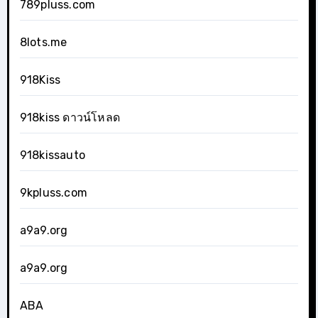
789pluss.com
8lots.me
918Kiss
918kiss ดาวน์โหลด
918kissauto
9kpluss.com
a9a9.org
a9a9.org
ABA