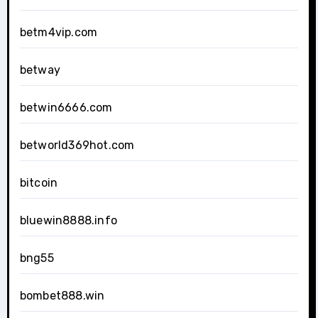
betm4vip.com
betway
betwin6666.com
betworld369hot.com
bitcoin
bluewin8888.info
bng55
bombet888.win