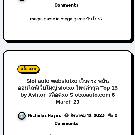
Comments
mega-game.io mega game ปันโปร7…
สล็อตxo
Slot auto webslotxo เว็บตรง พนัน
ออนไลน์เว็บใหญ่ slotxo ใหม่ล่าสุด Top 15
by Ashton สล็อตxo Slotxoauto.com 6
March 23
Nicholas Hayes
สิงหาคม 12, 2023
0
Comments