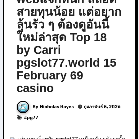
สายทุนน้อย แต่อยาก
ลุ้นรัว ๆ ต้องดูอันนี้
ใหม่ล่าสุด Top 18
by Carri
pgslot77.world 15
February 69
casino
By
Nicholas Hayes
กุมภาพันธ์ 5, 2026
#
pg77