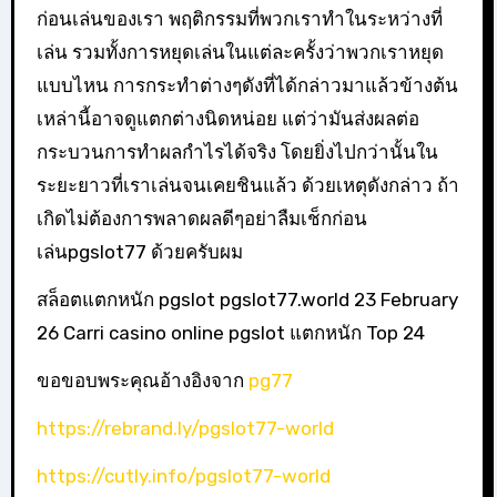
ก่อนเล่นของเรา พฤติกรรมที่พวกเราทำในระหว่างที่
เล่น รวมทั้งการหยุดเล่นในแต่ละครั้งว่าพวกเราหยุด
แบบไหน การกระทำต่างๆดังที่ได้กล่าวมาแล้วข้างต้น
เหล่านี้อาจดูแตกต่างนิดหน่อย แต่ว่ามันส่งผลต่อ
กระบวนการทำผลกำไรได้จริง โดยยิ่งไปกว่านั้นใน
ระยะยาวที่เราเล่นจนเคยชินแล้ว ด้วยเหตุดังกล่าว ถ้า
เกิดไม่ต้องการพลาดผลดีๆอย่าลืมเช็กก่อน
เล่นpgslot77 ด้วยครับผม
สล็อตแตกหนัก pgslot pgslot77.world 23 February
26 Carri casino online pgslot แตกหนัก Top 24
ขอขอบพระคุณอ้างอิงจาก
pg77
https://rebrand.ly/pgslot77-world
https://cutly.info/pgslot77-world