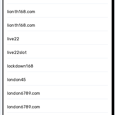
lionth168.com
lionth168.com
live22
live22slot
lockdown168
london45
london6789.com
london6789.com