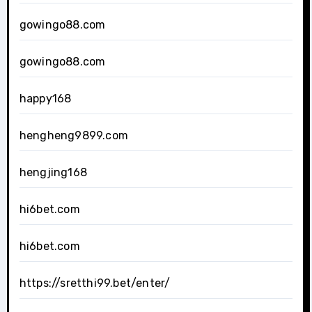
gowingo88.com
gowingo88.com
happy168
hengheng9899.com
hengjing168
hi6bet.com
hi6bet.com
https://sretthi99.bet/enter/