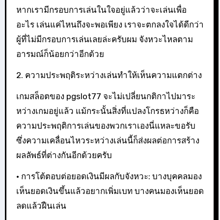
หากเรามีกรอบการเล่นในใจอยู่แล้วว่าจะเล่นเพื่อ
อะไร เล่นแค่ไหนถึงจะพอเพียง เราจะตกลงใจได้ดีกว่า
ผู้ที่ไม่มีกรอบการเล่นเลยล่ะครับผม จังหวะไหลตาม
อารมณ์ก็น้อยกว่าอีกด้วย
2. ความประพฤติระหว่างเล่นทำให้เห็นความแตกต่าง
เกมสล็อตของ pgslot77 จะไม่เปลี่ยนกติกาไปมาระ
หว่างเกมอยู่แล้ว แม้กระนั้นสิ่งที่แปลงโกรธหว่างก็คือ
ความประพฤติการเล่นของพวกเราเองนี่แหละขอรับ
ซึ่งความเคลื่อนไหวระหว่างเล่นนี้ก็ส่งผลต่อการสร้าง
ผลลัพธ์ที่ต่างกันอีกด้วยครับ
• การโต้ตอบต่อยอดเงินมีผลกับจังหวะ: บางบุคคลมอง
เห็นยอดเงินขึ้นแล้วอยากเพิ่มเบท บางคนมองเห็นยอด
ลดแล้วฝืนเล่น