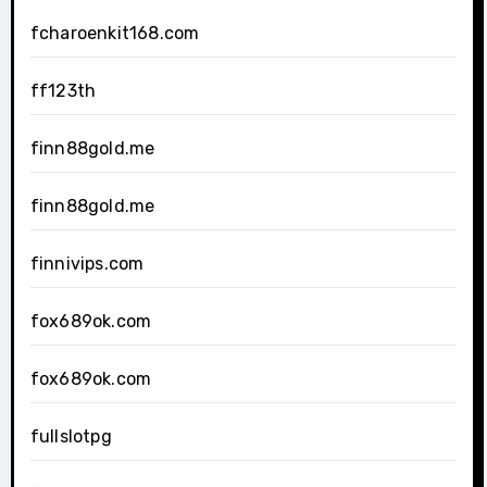
fcharoenkit168.com
ff123th
finn88gold.me
finn88gold.me
finnivips.com
fox689ok.com
fox689ok.com
fullslotpg