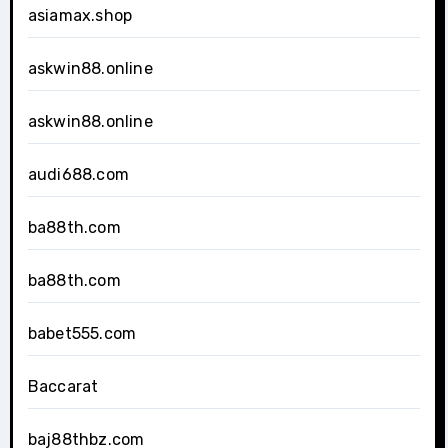
asiamax.shop
askwin88.online
askwin88.online
audi688.com
ba88th.com
ba88th.com
babet555.com
Baccarat
baj88thbz.com