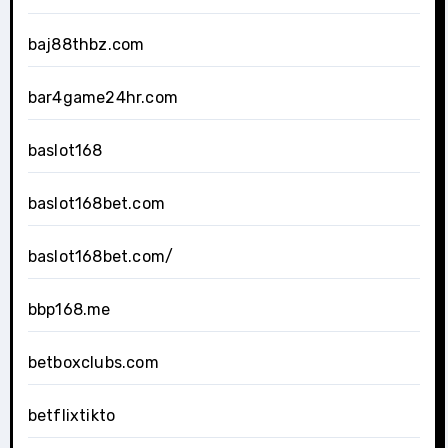
baj88thbz.com
bar4game24hr.com
baslot168
baslot168bet.com
baslot168bet.com/
bbp168.me
betboxclubs.com
betflixtikto