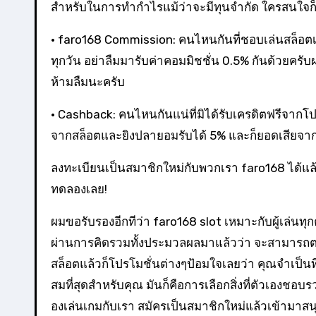
สำหรับในการทำกำไรแม้ว่าจะมีทุนจำกัด ใครสนใจก็ม
• faro168 Commission: คนไหนกันที่ชอบเล่นสล็อตเป
ทุกวัน อย่าลืมมารับค่าคอมมิชชั่น 0.5% กันด้วยครับ
ห้ามลืมนะครับ
• Cashback: คนไหนกันแน่ที่มิได้รับเครดิตฟรีจากโ
จากสล็อตและยิงปลายอมรับได้ 5% และก็ยอดเสียจาก
ลงทะเบียนเป็นสมาชิกใหม่กับพวกเรา faro168 ได้แล
ทดลองเลย!
ผมขอรับรองอีกทีว่า faro168 slot เหมาะกับผู้เล่นทุกค
ผ่านการคิดรวมทั้งประมวลผลมาแล้วว่า จะสามารถตอบป
สล็อตแล้วก็โปรโมชั่นต่างๆป้อมใจเลยว่า คุณจำเป็นที
สมที่สุดสำหรับคุณ มันก็คือการเลือกสิ่งที่ตัวเองชอ
องเล่นเกมกับเรา สมัครเป็นสมาชิกใหม่แล้วเข้ามาสนุ