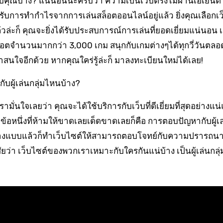
บคุณบ้าง? แน่นอนนะครับว่า ความเป็นเว็บตรงไม่ผ่านเอเย่นต์ 
รับการทำกำไรจากการเล่นสล็อตออนไลน์อยู่แล้ว ยิ่งคุณเลือกเว็
วล่ะก็ คุณจะยิ่งได้รับประสบการณ์การเล่นที่ยอดเยี่ยมแน่นอน เ
ำนวนมากกว่า 3,000 เกม สนุกกับเกมต่างๆได้ทุกวี่วันตลอด
สนใจอีกด้วย หากคุณใคร่รู้ล่ะก็ มาลงทะเบียนใหม่ได้เลย!
ับผู้เล่นกลุ่มไหนบ้าง?
ั่นใจเลยว่า คุณจะได้ใช้บริการกับเว็บที่ดีเยี่ยมที่สุดอย่างแน่
ะข้อหนึ่งที่ห้ามให้ขาดเลยเด็ดขาดเลยก็คือ การตอบปัญหากับผู้เ
วางแบบแล้วก็ทำเว็บไซต์ให้สามารถตอบโจทย์กับความปรารถนา
งสัยว่า เว็บไซต์ของพวกเราเหมาะกับใครกันแน่บ้าง เป็นผู้เล่นกลุ