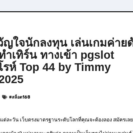
ัญใจนักลงทุน เล่นเกมค่ายด
งทำเทิร์น ทางเข้า pgslot
โรห์ Top 44 by Timmy
2025
#
สล็อต168
ได้แต่ละวัน เว็บตรงมาตรฐานระดับโลกที่คุณจะต้องลอง สมัครเลย