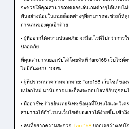
จะช่วยให้คุณสามารถทดลองเล่นเกมต่างๆได้แบบไม่จำเป
พันอย่างน้อยในเกมสล็อตต่างๆที่สามารถจะช่วยให้คุณไ
การเล่นของคุณอีกด้วย
• ผู้ที่อยากได้ความปลอดภัย: จะมีอะไรดีไปกว่าการใช
ปลอดภัย
ที่คุณสามารถยอมรับได้โดยทันที faro168 เว็บไซต์ต
ไม่มีอันตราย 100%
• ผู้ที่ปรารถนาความมากมาย: Faro168 เว็บไซต์ขอ
แปลกใหม่ นานัปการ และก็คงจะตอบโจทย์กับทุกคนได
• มืออาชีพ: ด้วยอินเทอร์เฟซข้อมูลที่โปร่งใสและวิเค
สามารถได้กำไรบนเว็บไซต์ของเราได้ง่ายขึ้น เข้าถึง
• คนที่อยากความสะดวก:
faro168
บอกเลยว่าตอบโจท