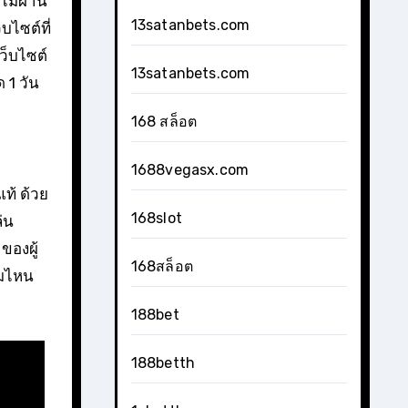
ไม่ผ่าน
13satanbets.com
บไซต์ที่
ว็บไซต์
13satanbets.com
 1 วัน
168 สล็อต
1688vegasx.com
แท้ ด้วย
168slot
ล่น
ของผู้
168สล็อต
่มไหน
188bet
188betth