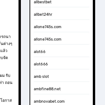
allbestbet
allbet24hr
allone745s.com
รารถนา
allone745s.com
่นต่างๆ
ณแล้ว
alot66
บบจัด
alot666
ผม รับ
amb slot
ท่า ถอน
ambfine88.net
ด้โอกาส
ambnovabet.com