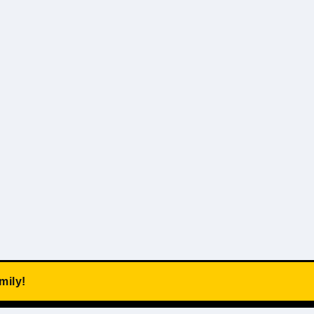
mily!