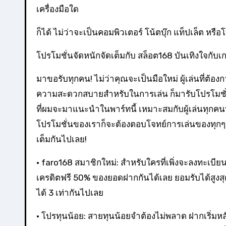
เครื่องมือใด
ก็ได้ ไม่ว่าจะเป็นคอมพิวเตอร์ โน้ตบุ๊ก แท็ปเล็ต หรือ
โปรโมชั่นจัดหนักจัดเต็มกับ สล็อต168 บันเทิงใจกับเกมไ
มาขอรับทุกคน! ไม่ว่าคุณจะเป็นมือใหม่ ผู้เล่นที่
ความสะดวกสบายสำหรับในการเล่น ก็มารับโปรโมชั่น
ที่ผมจะมาแนะนำในพาร์ทนี้ เหมาะสมกับผู้เล่นทุกคนท
โปรโมชั่นของเราก็จะต้องตอบโจทย์การเล่นของทุกๆค
เต็มกันไปเลย!
• faro168 สมาชิกใหม่: สำหรับใครที่เพิ่งจะลงทะเบี
เครดิตฟรี 50% ของยอดฝากกันได้เลย ยอมรับได้สูงสุ
ได้ 3 เท่ากันไปเลย
• โปรทุนน้อย: สายทุนน้อยจำต้องไม่พลาด ฝากเริ่มหลั