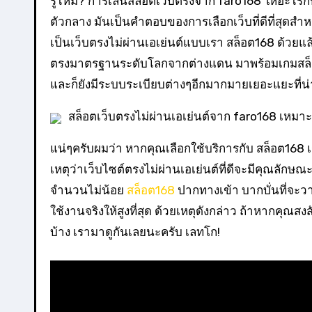
รู้ไหม? การเล่นสล็อตเว็บตรงจาก faro168 ให้อะไรกั
ตัวกลาง มันเป็นคำตอบของการเลือกเว็บที่ดีที่สุดสำห
เป็นเว็บตรงไม่ผ่านเอเย่นต์แบบเรา สล็อต168 ด้วยแล้
ตรงมาตรฐานระดับโลกจากต่างแดน มาพร้อมเกมสล็อตจ
และก็ยังมีระบบระเบียบต่างๆอีกมากมายเยอะแยะที่น่า
สล็อตเว็บตรงไม่ผ่านเอเย่นต์จาก faro168 เหมาะก
แน่ๆครับผมว่า หากคุณเลือกใช้บริการกับ สล็อต168 เราม
เหตุว่าเว็บไซต์ตรงไม่ผ่านเอเย่นต์ที่ดีจะมีคุณลักษณ
จำนวนไม่น้อย
สล็อต168
ปากทางเข้า บากบั่นที่จะ
ใช้งานจริงให้สูงที่สุด ด้วยเหตุดังกล่าว ถ้าหากคุณส
บ้าง เรามาดูกันเลยนะครับ เลทโก!