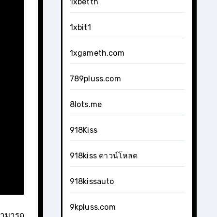
1xbetth
1xbit1
1xgameth.com
789pluss.com
8lots.me
918Kiss
918kiss ดาวน์โหลด
918kissauto
9kpluss.com
่สามารถ