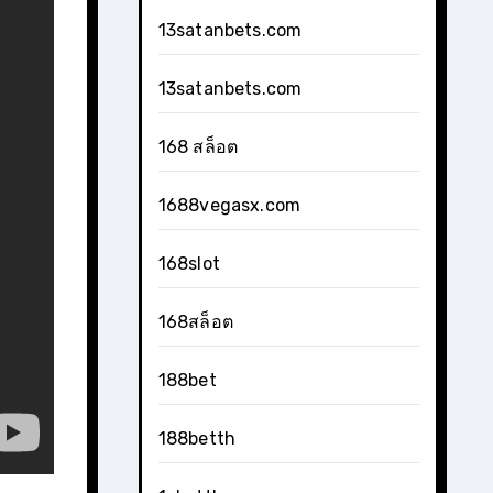
13satanbets.com
13satanbets.com
168 สล็อต
1688vegasx.com
168slot
168สล็อต
188bet
188betth