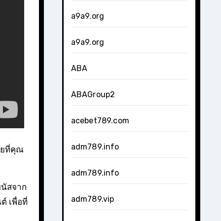
a9a9.org
a9a9.org
ABA
ABAGroup2
acebet789.com
adm789.info
ที่คุณ
adm789.info
บนัสจาก
adm789.vip
เพื่อที่