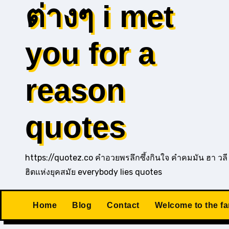
ต่างๆ i met
you for a
reason
quotes
https://quotez.co คำอวยพรลึกซึ้งกินใจ คำคมมัน ฮา วลี
ฮิตแห่งยุคสมัย everybody lies quotes
Home
Blog
Contact
Welcome to the fa