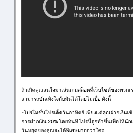
ถ้าเกิดคุณสนใจมาเล่นเกมสล็อตที่เว็บไซต์ของพวกเร
สามารถบันเทิงใจกับมันได้โดยไม่เบื่อ ดังนี้
-โปรโมชั่นโปรเด็ดวันอาทิตย์ เพียงแต่คุณฝากเงิน
การฝากเงิน 20% โดยทันที โปรนี้ถูกทำขึ้นเพื่อให้นัก
วันหยุดของคุณจะได้พิเศษมากกว่าใคร