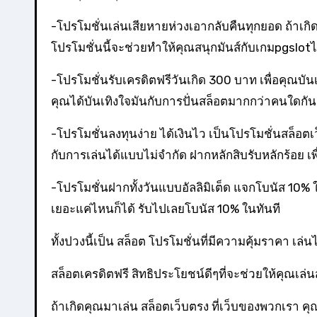
-โปรโมชั่นเล่นเสียหายห่วงเอากลับคืนทุกยอด ถ้าเกิ
โปรโมชั่นนี้จะช่วยทำให้คุณสนุกมันส์กับเกมpgslotได้
-โปรโมชั่นรับเครดิตฟรีวันเกิด 300 บาท เพื่อคุณบัน
คุณได้บันเทิงใจมันกับการปั่นสล็อตมากกว่าคนใดกัน
-โปรโมชั่นลงทุนง่าย ได้เงินไว เป็นโปรโมชั่นสล็อตเ
กับการเล่นได้แบบไม่จำกัด ฝากหลักสิบรับหลักร้อย 
-โปรโมชั่นฝากทั้งวันแบบอัลลิมิเต็ด แจกโบนัส 10% ใ
เยอะแค่ไหนก็ได้ รับไปเลยโบนัส 10% ในทันที
ทั้งปวงนี้เป็น สล็อต โปรโมชั่นที่มีความคุ้มราคา เล่นได้
สล็อตเครดิตฟรี สิทธิประโยชน์ดีๆที่จะช่วยให้คุณเล่
ถ้าเกิดคุณมาเล่น สล็อตเว็บตรง ที่เว็บของพวกเรา คุ