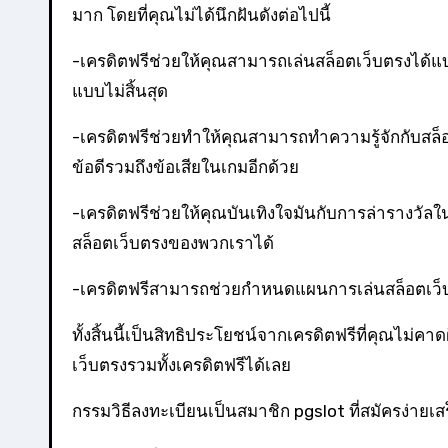
มาก โดยที่คุณไม่ได้นึกฝันดังต่อไปนี้
-เครดิตฟรีช่วยให้คุณสามารถเล่นสล็อตเว็บตรงได้แบบฟ
แบบไม่สิ้นสุด
-เครดิตฟรีช่วยทำให้คุณสามารถทำความรู้จักกับสล็
ข้อดีรวมถึงข้อเสียในเกมอีกด้วย
-เครดิตฟรีช่วยให้คุณบันเทิงใจมันกับการล่ารางวัลใ
สล็อตเว็บตรงของพวกเราได้
-เครดิตฟรีสามารถช่วยกำหนดแผนการเล่นสล็อตเว็บไซ
ทั้งสิ้นนี้เป็นสิทธิประโยชน์จากเครดิตฟรีที่คุณไม
เว็บตรงรวมทั้งเครดิตฟรีได้เลย
กรรมวิธีลงทะเบียนเป็นสมาชิก pgslot ที่สมัครง่ายเส