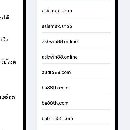
asiamax.shop
ันได้
asiamax.shop
้าใจ
askwin88.online
askwin88.online
เว็บไซต์
audi688.com
ba88th.com
่นสล็อต
ba88th.com
babet555.com