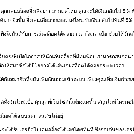
ดคุณเล่นสล็อตยิ่งเสียมากมากแค่ไหน คุณจะได้เงินกลับไป 5 % ท
มากยิ่งขึ้น ยิ่งเล่นเสียมากเยอะแค่ไหน รับเงินกลับไปทันที 5%
เทิงใจมันส์กับการเล่นสล็อตได้ตลอดเวลาไม่น่าเบื่อ ช่วยให้วันเ
ว็บตรงที่เปิดโอกาสให้นักเล่นสล็อตที่มีทุนน้อย สามารถสนุกสนา
เพื่อให้สมาชิกได้มีโอกาสได้เล่นเกมสล็อตได้ตลอดระยะเวลา
ห้กับสมาชิกที่ขยันเพิ่มเงินออมเข้าระบบ เพียงคุณเพิ่มเงินฝาก
ทั้งวันไม่มีเบื่อ คุ้มสุดที่เว็บไซต์นี้เพียงแค่นั้น สนุกไม่มีใครเหม
นสล็อตได้แบบสนุก จนสุขไม่อยู่
ณจะได้รับเครดิตไปเล่นสล็อตได้เลยโดยทันที ซึ่งจุดเด่นของเครด