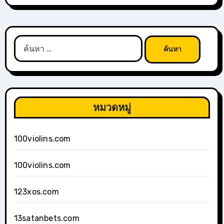
ค้นหา
สำหรับ:
หมวดหมู่
100violins.com
100violins.com
123xos.com
13satanbets.com