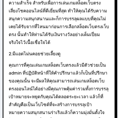
ความสำเร็จ สำหรับเพื่อการเล่นเกมสล็อตเว็บตรง
เสี่ยงโชคออนไลน์ที่ดีเยี่ยมที่สุด ทำให้คุณได้รับความ
สนุกความสนุกสนานและก็การบรรลุผลแบบที่คุณไม่
เคยได้รับจากที่ไหนมาก่อนการเลือกสล็อตเว็บตรงเว็บ
ตรง นั้นทำให้ท่านได้รับเงินรางวัลอย่างเต็มเปี่ยม
จริงใจไว้เนื้อเชื่อใจได้
2.มีแอดไม่นคอยช่วยเลี้ยงดู
คุณการที่คุณเล่นเกมสล็อตเว็บตรงแล้วมีตัวช่วยเป็น
admin ที่ปฏิบัติหน้าที่ให้คำปรึกษาแล้วก็เป็นที่ปรึกษา
ของคุณนั้น จะมีผลให้คุณสามารถเล่นเกมสล็อตเว็บ
ตรงออนไลน์ได้อย่างมีคุณภาพคุ้มค่ารวมทั้งการบรรลุ
เป้าหมายจะหยุดกับคุณได้ตลอดระยะเวลา แล้วก็ที่
สำคัญคือเป็นเว็บไซต์ที่จะสร้างการบรรลุเป้า
หมายความสนุกสนานร่าเริงแล้วก็ความมุ่งมั่นตั้งใจ