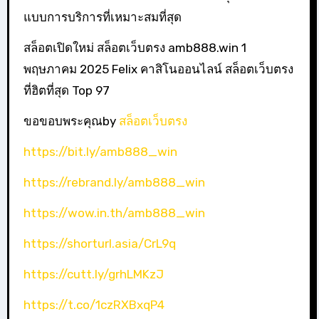
แบบการบริการที่เหมาะสมที่สุด
สล็อตเปิดใหม่ สล็อตเว็บตรง amb888.win 1
พฤษภาคม 2025 Felix คาสิโนออนไลน์ สล็อตเว็บตรง
ที่ฮิตที่สุด Top 97
ขอขอบพระคุณby
สล็อตเว็บตรง
https://bit.ly/amb888_win
https://rebrand.ly/amb888_win
https://wow.in.th/amb888_win
https://shorturl.asia/CrL9q
https://cutt.ly/grhLMKzJ
https://t.co/1czRXBxqP4