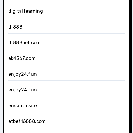
digital learning
dr888
dr888bet.com
ek4567.com
enjoy24.fun
enjoy24.fun
erisauto.site
etbet16888.com