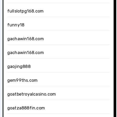
fullslotpg168.com
funny18
gachawin168.com
gachawin168.com
gaojing888
gem99ths.com
goatbetroyalcasino.com
goatza888fin.com