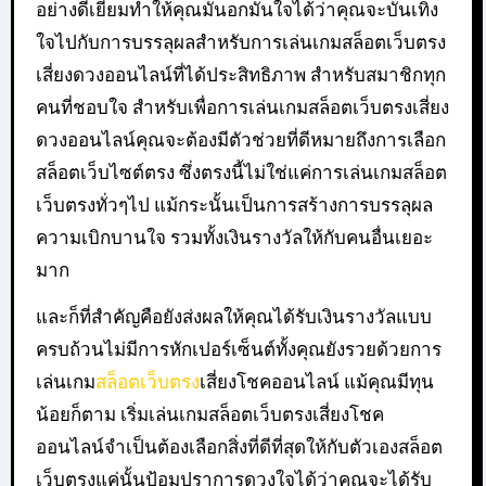
อย่างดีเยี่ยมทำให้คุณมั่นอกมั่นใจได้ว่าคุณจะบันเทิง
ใจไปกับการบรรลุผลสำหรับการเล่นเกมสล็อตเว็บตรง
เสี่ยงดวงออนไลน์ที่ได้ประสิทธิภาพ สำหรับสมาชิกทุก
คนที่ชอบใจ สำหรับเพื่อการเล่นเกมสล็อตเว็บตรงเสี่ยง
ดวงออนไลน์คุณจะต้องมีตัวช่วยที่ดีหมายถึงการเลือก
สล็อตเว็บไซต์ตรง ซึ่งตรงนี้ไม่ใช่แค่การเล่นเกมสล็อต
เว็บตรงทั่วๆไป แม้กระนั้นเป็นการสร้างการบรรลุผล
ความเบิกบานใจ รวมทั้งเงินรางวัลให้กับคนอื่นเยอะ
มาก
และก็ที่สำคัญคือยังส่งผลให้คุณได้รับเงินรางวัลแบบ
ครบถ้วนไม่มีการหักเปอร์เซ็นต์ทั้งคุณยังรวยด้วยการ
เล่นเกม
สล็อตเว็บตรง
เสี่ยงโชคออนไลน์ แม้คุณมีทุน
น้อยก็ตาม เริ่มเล่นเกมสล็อตเว็บตรงเสี่ยงโชค
ออนไลน์จำเป็นต้องเลือกสิ่งที่ดีที่สุดให้กับตัวเองสล็อต
เว็บตรงแค่นั้นป้อมปราการดวงใจได้ว่าคุณจะได้รับ