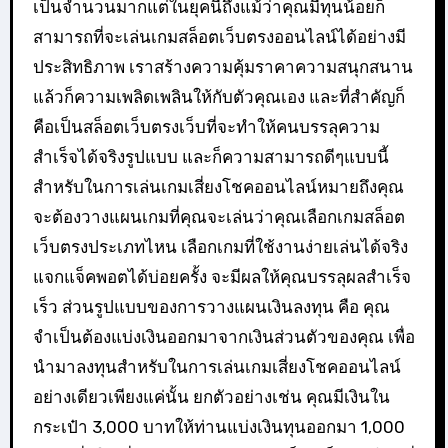
เป็นจำนวนมากแต่ในยุคนี้ถึงแม้ว่าคุณมีทุนน้อยก็
สามารถที่จะเล่นเกมสล็อตเว็บตรงออนไลน์ได้อย่างมี
ประสิทธิภาพ เราสร้างความคุ้มราคาความสนุกสนาน
แล้วก็ความเพลิดเพลินให้กับตัวคุณเอง และที่สำคัญก็
คือเป็นสล็อตเว็บตรงเว็บที่จะทำให้คนบรรลุความ
สำเร็จได้จริงรูปแบบ และก็ความสามารถดีๆแบบนี้
สำหรับในการเล่นเกมเสี่ยงโชคออนไลน์หมายถึงคุณ
จะต้องวางแผนเกมที่คุณจะเล่นว่าคุณเลือกเกมสล็อต
เว็บตรงประเภทไหน เลือกเกมที่ใช้งานง่ายเล่นได้จริง
แจกแจ็คพอตได้บ่อยครั้ง จะมีผลให้คุณบรรลุผลสำเร็จ
เร็ว ส่วนรูปแบบของการวางแผนเงินลงทุน คือ คุณ
จำเป็นต้องแบ่งเงินออกมาจากเงินส่วนตัวของคุณ เพื่อ
นำมาลงทุนสำหรับในการเล่นเกมเสี่ยงโชคออนไลน์
อย่างเดียวเพียงแค่นั้น ยกตัวอย่างเช่น คุณมีเงินใน
กระเป๋า 3,000 บาทให้ท่านแบ่งเงินทุนออกมา 1,000