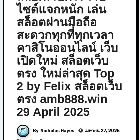
ไซต์แจกหนัก เล่น
สล็อตผ่านมือถือ
สะดวกทุกที่ทุกเวลา
คาสิโนออนไลน์ เว็บ
เปิดใหม่ สล็อตเว็บ
ตรง ใหม่ล่าสุด Top
2 by Felix สล็อตเว็บ
ตรง amb888.win
29 April 2025
By
Nicholas Hayes
เมษายน 27, 2025