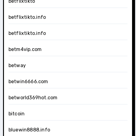
betflixtikto
betflixtikto.info
betflixtikto.info
betm4vip.com
betway
betwin6666.com
betworld369hot.com
bitcoin
bluewin8888.info