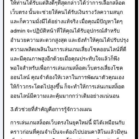
ให้ท่านได้รับแต่สิ่งดีๆที่สุดกล่าวได้ว่าการเลือกสล็อต
เว็บตรง นั้นจะช่วยให้คนได้รับเงินรางวัลความสนุก
และก็ความมั่งมีได้อย่างแท้จริง เมื่อคุณมีปัญหาใดๆ
admin จะปฏิบัติหน้าที่ให้คุณได้รับอุปกรณ์สำหรับ
อำนวยความสะดวกสูงสุด และยังทำให้คุณได้ปรับปรุง
ความเพลิดเพลินในการเล่นเกมเสี่ยงโชคออนไลน์ที่ดี
และมีคุณภาพสูงอีกด้วยเมื่อคุณประทับใจแล้วก็พึง
พอใจสำหรับเพื่อการเล่นเกมสล็อตเว็บตรงเสี่ยงโชค
ออนไลน์ คุณจำต้องให้เวลาในการพัฒนาตัวคุณเอง
ให้ก้าวกระโดดไปสูงขึ้น ก็จะทำให้การเล่นเกมสล็อต
ออนไลน์มีความและคุ้มมากกว่าเดิมอย่างแน่นอน
3.ตัวช่วยที่สำคัญคือการรู้จักวางแผน
การเล่นเกมสล็อตเว็บตรงในยุคใหม่นี้ มิได้เหมือนกับ
คราวก่อนที่คุณจำเป็นจะต้องไปบ่อนคาสิโนแล้วมีทุน