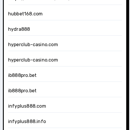
hubbet168.com
hydra888
hyperclub-casino.com
hyperclub-casino.com
ib888pro.bet
ib888pro.bet
infyplus888.com
infyplus888.info