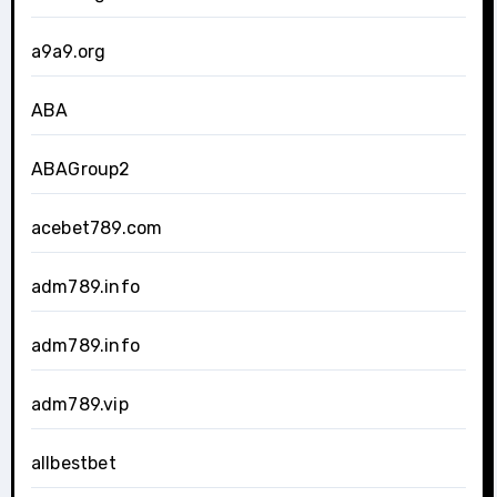
a9a9.org
ABA
ABAGroup2
acebet789.com
adm789.info
adm789.info
adm789.vip
allbestbet