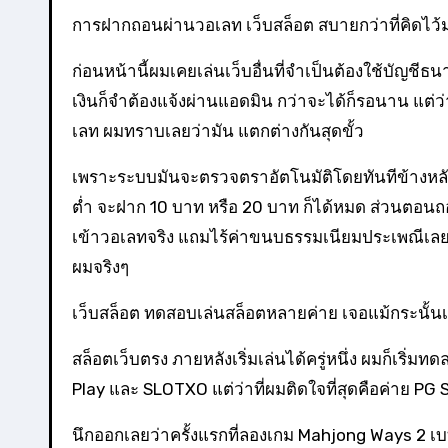
การฝากถอนผ่านวอเลท เว็บสล็อต สบายกว่าที่คิดไว
ก่อนหน้านี้ผมเคยเล่นเว็บอื่นที่จำเป็นต้องใช้บัญชี
เงินก็จำต้องแจ้งผ่านแอดมิน กว่าจะได้ก็รอนาน แต่ว
เลท ผมทราบเลยว่ามัน แตกต่างกันสุดขั้ว
เพราะระบบมันจะตรวจตราอัตโนมัติโดยทันทีข้างหลังโอน
ต่ำ จะฝาก 10 บาท หรือ 20 บาท ก็ได้หมด ส่วนตอ
เข้าวอเลทจริง แถมไร้ค่าขนบธรรมเนียมประเพณีเลยด
ผมจริงๆ
เว็บสล็อต ทดสอบเล่นสล็อตหลายค่าย เจอแม้กระนั้น
สล็อตเว็บตรง ภายหลังเริ่มเล่นได้ครู่หนึ่ง ผมก็เร
Play และ SLOTXO แต่ว่าที่ผมติดใจที่สุดคือค่าย PG
นึกออกเลยว่าครั้งแรกที่ลองเกม Mahjong Ways 2 เ