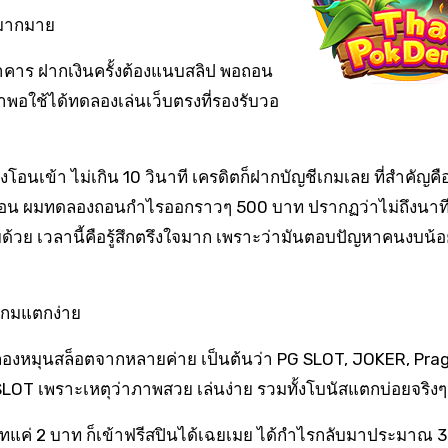
้มากมาย
ธนาคาร ฝากเงินครั้งต้องแนบสลิป พอถอน
่าพอใช้ได้ทดลองเล่นเว็บตรงที่รองรับวอ
เข้า ไม่เกิน 10 วินาที เครดิตก็ฝากบัญชีเกมเลย ที่สำคัญคือไ
นถอน ผมทดลองถอนกำไรออกราวๆ 500 บาท ปรากฏว่าไม่ถึงนาที 
้วย เวลานี้คือรู้สึกตรึงใจมาก เพราะว่ามันตอบปัญหาคนงบน
เกมแตกง่าย
ิ่มทดลองหมุนสล็อตจากหลายค่าย เป็นต้นว่า PG SLOT, JOKER, Pr
 SLOT เพราะเหตุว่าภาพสวย เล่นง่าย รวมทั้งโบนัสแตกบ่อยจริงๆ
บทแค่ 2 บาท ก็เข้าฟรีสปินได้เฉยเมย ได้กำไรกลับมาประมาณ 