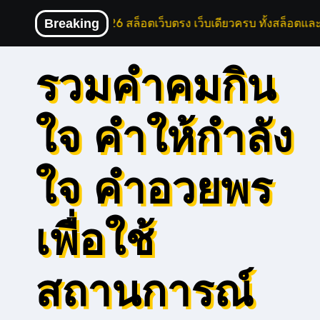
Skip
026 สล็อตเว็บตรง เว็บเดียวครบ ทั้งสล็อตและบาคาร่า ฝากนี้เกินคุ
Breaking
to
content
รวมคำคมกิน
ใจ คำให้กำลัง
ใจ คำอวยพร
เพื่อใช้
สถานการณ์