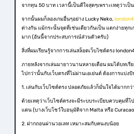
จากทุน 50 บาท เวลานี้เป็นดีใจสุดๆเพราะเหตุว่าเป็น
จากนั้นผมก็ลองเกมอื่นๆอย่าง Lucky Neko,
london4
ต่างกัน แม้กระนั้นจุดที่เช่นเดียวกันเป็น แตกง่ายทุกเ
มาก (อันนี้จากประสบการณ์ส่วนตัวครับ)
สิ่งที่ผมเรียนรู้จากการเล่นสล็อตเว็บไซต์ตรง london
ภายหลังจากเล่นมายาวนานหลายเดือน ผมได้บทเรียนสำ
ไปกว่านั้นกับเว็บตรงที่ไม่ผ่านเอเย่นต์ ต้องการแบ่งปั
1. เล่นกับเว็บไซต์ตรง ปลอดภัยแล้วก็มั่นใจได้มากกว่
ด้วยเหตุว่าเว็บไซต์ตรงจะมีระบบระเบียบควบคุมที่โปร
แดน (บางเว็บโชว์ใบอนุมัติจาก Malta หรือ Curacao) 
2. ฝากถอนผ่านวอเลท เหมาะสมกับคนงบน้อย