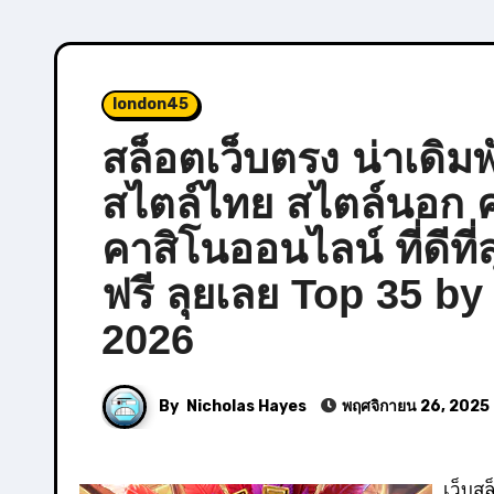
london45
สล็อตเว็บตรง น่าเดิม
สไตล์ไทย สไตล์นอก 
คาสิโนออนไลน์ ที่ดีที
ฟรี ลุยเลย Top 35 
2026
By
Nicholas Hayes
พฤศจิกายน 26, 2025
เว็บส