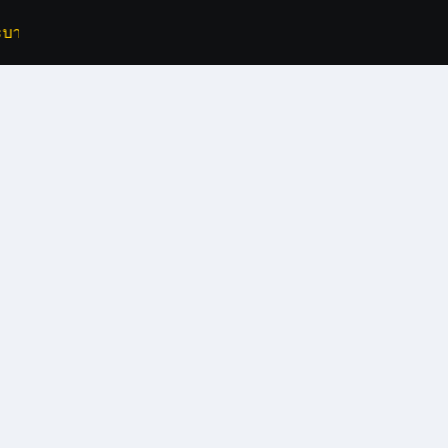
้มรับทุนฟรี 100 เล่นลื่น ไม่มีสะดุด คุ้มค่าการเดิมพัน ที่สุดใน