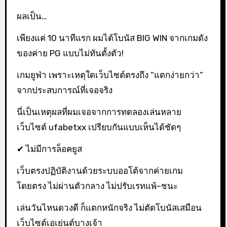
ผลเป็น…
เพียงแค่ 10 นาทีแรก ผมได้โบนัส BIG WIN จากเกมดัง
ของค่าย PG แบบไม่ทันตั้งตัว!
เกมยูฟ่า เพราะเหตุใดเว็บไซต์ตรงถึง “แตกง่ายกว่า”
จากประสบการณ์ที่เจอจริง
นี่เป็นเหตุผลที่ผมเจอจากการทดลองเล่นหลาย
เว็บไซต์ ufabetxx เปรียบกันแบบเห็นได้ชัดๆ
✔ ไม่มีการล็อคยูส
เว็บตรงปฏิบัติงานด้วยระบบออโต้จากค่ายเกม
โดยตรง ไม่ผ่านตัวกลาง ไม่ปรับเรทแพ้–ชนะ
เล่นวันไหนดวงดี ก็แตกหนักจริง ไม่ตัดโบนัสเสมือน
เว็บไซต์เอเย่นต์บางเจ้า