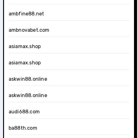
ambfine88.net
ambnovabet.com
asiamax.shop
asiamax.shop
askwin88.online
askwin88.online
audi688.com
ba88th.com