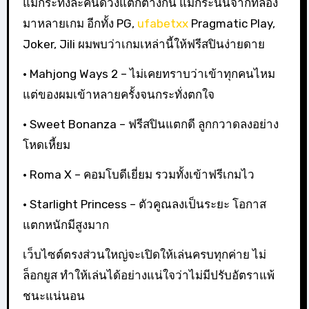
แม้กระทั้งละคนดวงแตกต่างกัน แม้กระนั้นจากที่ลอง
มาหลายเกม อีกทั้ง PG,
ufabetxx
Pragmatic Play,
Joker, Jili ผมพบว่าเกมเหล่านี้ให้ฟรีสปินง่ายดาย
• Mahjong Ways 2 – ไม่เคยทราบว่าเข้าทุกคนไหม
แต่ของผมเข้าหลายครั้งจนกระทั่งตกใจ
• Sweet Bonanza – ฟรีสปินแตกดี ลูกกวาดลงอย่าง
โหดเหี้ยม
• Roma X – คอมโบดีเยี่ยม รวมทั้งเข้าฟรีเกมไว
• Starlight Princess – ตัวคูณลงเป็นระยะ โอกาส
แตกหนักมีสูงมาก
เว็บไซต์ตรงส่วนใหญ่จะเปิดให้เล่นครบทุกค่าย ไม่
ล็อกยูส ทำให้เล่นได้อย่างแน่ใจว่าไม่มีปรับอัตราแพ้
ชนะแน่นอน