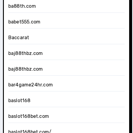
ba88th.com
babet555.com
Baccarat
baj88thbz.com
baj88thbz.com
bar4game24hr.com
baslot168
baslot168bet.com
baslot168bet.com/