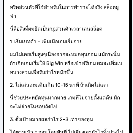
ทริคส่วนตัวที่ใช้สำหรับในการทำรายได้จริง สล็อตยู
ฟ่า
นี่คือสิ่งที่ผมยึดเป็นกฎส่วนตัวเวลาเล่นสล็อต
1. เริ่มเบทต่ำ – เพิ่มเมื่อเกมเริ่มจ่าย
ผมไม่เคยเริ่มสูงๆเนื่องจากจะหมดทุนก่อน แม้กระนั้น
ถ้าเกิดเกมเริ่มให้ Big Win หรือเข้าฟรีเกม ผมจะเพิ่มเบ
ทบางส่วนเพื่อรับกำไรหนักขึ้น
2. ไม่เล่นเกมเดิมเกิน 10–15 นาที ถ้าเกิดไม่แตก
นี่ช่วยประหยัดทุนมากมาย เกมที่ไม่จ่ายตั้งแต่ต้น มัก
จะไม่จ่ายในรอบถัดไป
3. ตั้งเป้าหมายผลกำไร 2–3 เท่าของทุน
ได้ตามเป้า = ถอนโดยทันที ไม่เสี่ยงเอากำไรทั้งปวงไป