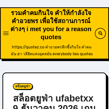
Skip
to
รวมคำคมกินใจ คำให้กำลังใจ
content
คำอวยพร เพื่อใช้สถานการณ์
ต่างๆ i met you for a reason
quotes
https://quotez.co คำอวยพรลึกซึ้งกินใจ คำคม
มัน ฮา วลีฮิตแห่งยุคสมัย everybody lies quotes
สล็อตยูฟ่า
สล็อตยูฟ่า ufabetxx
9 ธันวาคม 2026 เกม