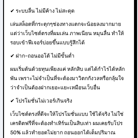
✔ ระบบลื่น ไม่มีค้าง ไม่สะดุด
เล่นสล็อตที่กระตุกๆช่องทางแตกจะน้อยลงมากมาย
แต่ว่าเว็บไซต์ตรงที่ผมเล่น ภาพเนียน หมุนลื่น ทำให้
รอบเข้าฟีเจอร์บ่อยขึ้นแบบรู้สึกได้
✔ ฝาก–ถอนออโต้ ไม่มีขั้นต่ำ
ผมเริ่มต้นด้วยทุนเพียงแค่ หลักสิบ แต่ได้กำไรได้หลัก
พัน เพราะไม่จำเป็นที่จะต้องมาวิตกกังวลหรือกลุ้มใจ
ว่าจำเป็นต้องฝากเยอะแยะเหมือนเว็บอื่น
✔ โปรโมชั่นไม่เวอร์เกินจริง
เว็บไซต์ตรงที่ดีจะให้โปรโมชั่นแบบ ใช้ได้จริง ไม่ใช่
เครดิตฟรีที่จะต้องทำเทิร์นเป็นสิบเท่า ผมเคยรับโปร
50% แล้วทำยอดไม่ยาก ถอนออกได้เต็มปริมาณ