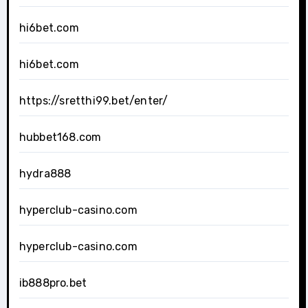
hi6bet.com
hi6bet.com
https://sretthi99.bet/enter/
hubbet168.com
hydra888
hyperclub-casino.com
hyperclub-casino.com
ib888pro.bet