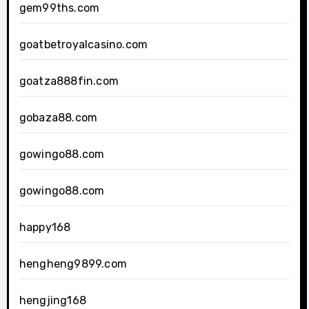
gem99ths.com
goatbetroyalcasino.com
goatza888fin.com
gobaza88.com
gowingo88.com
gowingo88.com
happy168
hengheng9899.com
hengjing168