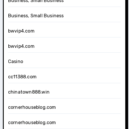
Business, Small Business
Business, Small Business
bwvip4.com
bwvip4.com
Casino
cc11388.com
chinatown888.win
cornerhouseblog.com
cornerhouseblog.com