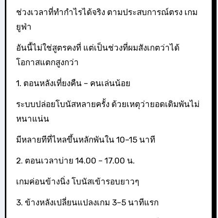
ช่วงเวลาที่ทำกำไรได้จริง ตามประสบการณ์ตรง เกม
ยูฟ่า
อันนี้ไม่ใช่สูตรคงที่ แต่เป็นช่วงที่ผมสังเกตว่าได้
โอกาสแตกสูงกว่า
1. ตอนหลังเที่ยงคืน – คนเล่นน้อย
ระบบปล่อยโบนัสหลายครั้ง ด้วยเหตุว่ายอดเดิมพันไม่
หนาแน่น
มีหลายทีที่ไหลขึ้นหลักพันใน 10–15 นาที
2. ตอนเวลาบ่าย 14.00 – 17.00 น.
เกมค่อนข้างนิ่ง โบนัสเข้ารอบยาวๆ
3. ข้างหลังเปลี่ยนแปลงเกม 3–5 นาทีแรก