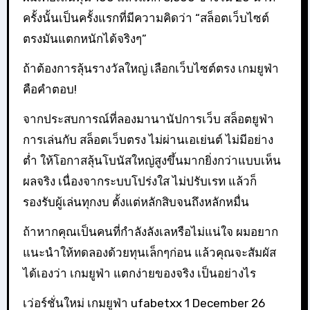
ครั้งนั้นเป็นครั้งแรกที่มีความคิดว่า “สล็อตเว็บไซต์
ตรงมันแตกหนักได้จริงๆ”
ถ้าต้องการลุ้นรางวัลใหญ่ เลือกเว็บไซต์ตรง เกมยูฟ่า
คือคำตอบ!
จากประสบการณ์ที่ลองมานานัปการเว็บ สล็อตยูฟ่า
การเล่นกับ สล็อตเว็บตรง ไม่ผ่านเอเย่นต์ ไม่มีอย่าง
ต่ำ ให้โอกาสลุ้นโบนัสใหญ่สูงขึ้นมากยิ่งกว่าแบบเห็น
ผลจริง เนื่องจากระบบโปร่งใส ไม่ปรับเรท แล้วก็
รองรับผู้เล่นทุกงบ ตั้งแต่หลักสิบจนถึงหลักหมื่น
ถ้าหากคุณเป็นคนที่กำลังลังเลหรือไม่แน่ใจ ผมอยาก
แนะนำให้ทดลองด้วยทุนเล็กๆก่อน แล้วคุณจะสัมผัส
ได้เองว่า เกมยูฟ่า แตกง่ายของจริง เป็นอย่างไร
เว่อร์ชั่นใหม่ เกมยูฟ่า ufabetxx 1 December 26