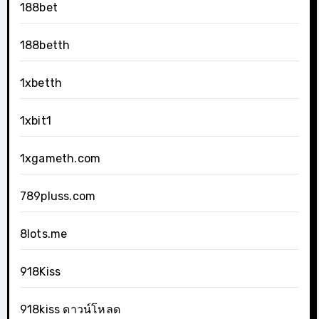
188bet
188betth
1xbetth
1xbit1
1xgameth.com
789pluss.com
8lots.me
918Kiss
918kiss ดาวน์โหลด