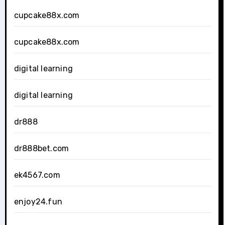
cupcake88x.com
cupcake88x.com
digital learning
digital learning
dr888
dr888bet.com
ek4567.com
enjoy24.fun