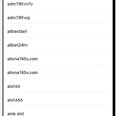
adm789.info
adm789.vip
allbestbet
allbet24hr
allone745s.com
allone745s.com
alot66
alot666
amb slot