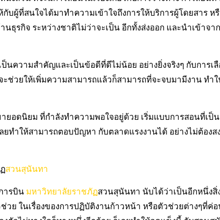
้กับผู้ที่สนใจได้มาทำความเข้าใจถึงการให้บริการผู้โดยสาร หร
ธุรกิจ ระหว่างชาติไม่ว่าจะเป็น อีกทั้งส่งออก และนำเข้าจา
 เป็นความสำคัญและเป็นข้อดีที่ดีไม่น้อย อย่างยิ่งจริงๆ กับการเล
จะช่วยให้เพิ่มความสามารถแล้วก็สามารถที่จะจบมามีงาน ทำใน
ายอดนิยม ที่กำลังทำความพอใจอยู่ด้วย เริ่มแบบการสอนที่เป็น
เลยทำให้สามารถตอบปัญหา กับตลาดแรงงานได้ อย่างไม่ต้องสงสั
ัฏ
สวนสุนันทา
จการบิน
มหาวิทยาลัยราชภัฏ
สวนสุนันทา นับได้ว่าเป็นอีกหนึ่งสิ่ง
วช่วย ในเรื่องของการปฏิบัติงานก้าวหน้า หรือตัวช่วยต่างๆที่ค่