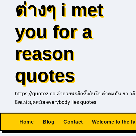
ต่างๆ i met
you for a
reason
quotes
https://quotez.co คำอวยพรลึกซึ้งกินใจ คำคมมัน ฮา วลี
ฮิตแห่งยุคสมัย everybody lies quotes
Home
Blog
Contact
Welcome to the fa