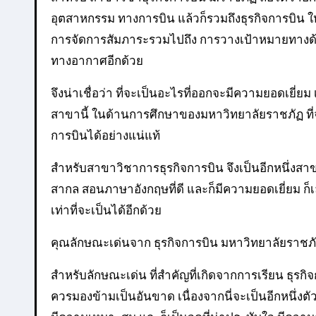
อุตสาหกรรม ทางการบิน แล้วก็รวมถึงธุรกิจการบิน ให
การจัดการสัมภาระรวมไปถึง การวางเป้าหมายทางด้าน
ทางอากาศอีกด้วย
จึงน่าเชื่อว่า ที่จะเป็นอะไรที่ออกจะมีความยอดเยี่ยม
สาขานี้ ในด้านการศึกษาของมหาวิทยาลัยราชภัฏ ที่
การบินได้อย่างแน่แท้
สำหรับสาขาวิชาการธุรกิจการบิน จึงเป็นอีกหนึ่งสาข
สากล สอนภาษาอังกฤษที่ดี และก็มีความยอดเยี่ยม ก็
เท่าที่จะเป็นได้อีกด้วย
คุณลักษณะเด่นจาก ธุรกิจการบิน มหาวิทยาลัยราชภ
สำหรับลักษณะเด่น ที่สำคัญที่เกิดจากการเรียน ธุรกิ
ควรมองข้ามเป็นอันขาด เนื่องจากนี่จะเป็นอีกหนึ่งตั