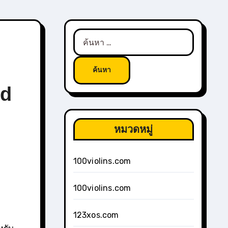
ค้นหา
สำหรับ:
rd
หมวดหมู่
100violins.com
100violins.com
123xos.com