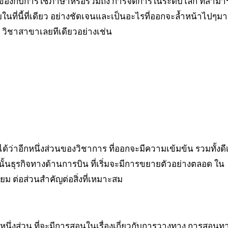
กี่ยวข้องกับการใช้ภาษาหรือรวมถึง การจัดการในระดับโลก ที่สามา
ที่นี้ที่เดียว อย่างชัดเจนและเป็นอะไรที่ออกจะล้ำหน้าไปๆม
4 วิชาสาขาเลยทีเดียวอย่างเช่น
ได้ว่าอีกหนึ่งส่วนของวิชาการ ที่ออกจะมีความเข้มข้น รวมทั้งดีเ
่านั้นธุรกิจทางด้านการบิน ที่เริ่มจะมีการขยายตัวอย่างตลอด ใน
ม ต่อส่วนสำคัญต่อสิ่งที่เหมาะสม
กหนึ่งส่วน ที่จะมีการสอนในเรื่องเกี่ยวกับการวางทาง การสอนท