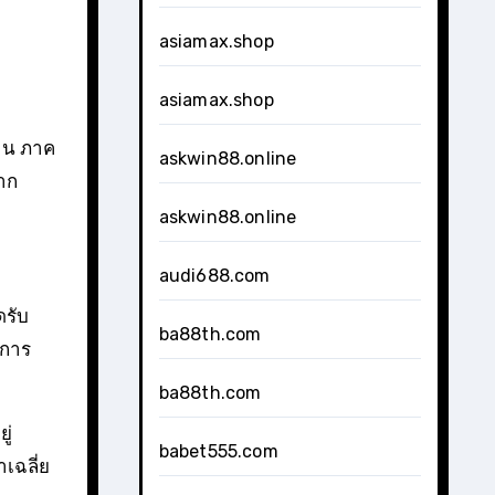
asiamax.shop
asiamax.shop
้าน ภาค
askwin88.online
จาก
askwin88.online
audi688.com
ดรับ
ba88th.com
บการ
ba88th.com
ู่
babet555.com
าเฉลี่ย