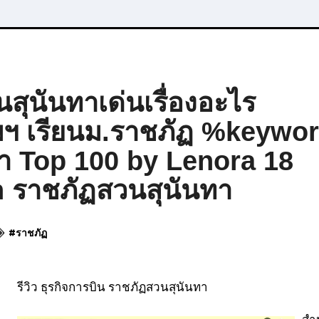
สุนันทาเด่นเรื่องอะไร
ทพฯ เรียนม.ราชภัฏ %keywo
ษา Top 100 by Lenora 18
h ราชภัฏสวนสุนันทา
#
ราชภัฏ
รีวิว ธุรกิจการบิน ราชภัฏสวนสุนันทา