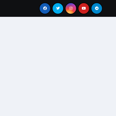
6 เกมดังจากค่ายชั้นนำ พร้อมรายละเอียดครบทุกมิติ พนัน เว็บให