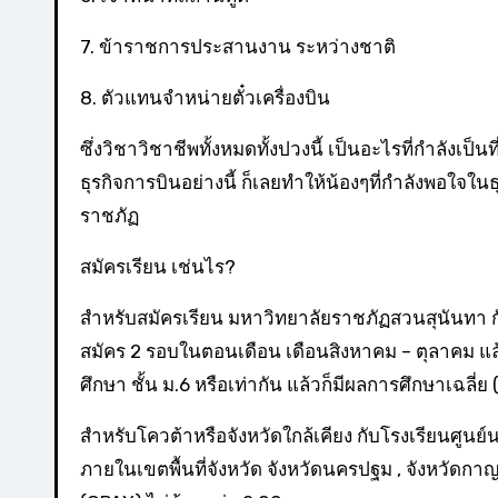
7. ข้าราชการประสานงาน ระหว่างชาติ
8. ตัวแทนจำหน่ายตั๋วเครื่องบิน
ซึ่งวิชาวิชาชีพทั้งหมดทั้งปวงนี้ เป็นอะไรที่กำลัง
ธุรกิจการบินอย่างนี้ ก็เลยทำให้น้องๆที่กำลังพอใจใ
ราชภัฏ
สมัครเรียน เช่นไร?
สำหรับสมัครเรียน มหาวิทยาลัยราชภัฏสวนสุนันทา ก
สมัคร 2 รอบในตอนเดือน เดือนสิงหาคม – ตุลาคม แล้
ศึกษา ชั้น ม.6 หรือเท่ากัน แล้วก็มีผลการศึกษาเฉลี่ย 
สำหรับโควต้าหรือจังหวัดใกล้เคียง กับโรงเรียนศูนย์
ภายในเขตพื้นที่จังหวัด จังหวัดนครปฐม , จังหวัดกาญจน