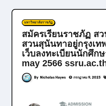
มหาวิทยาลัยราชภัฏ
สมัครเรียนราชภัฏ สวน
สวนสุนันทาอยู่กรุงเ
เว็บลงทะเบียนนักศึก
may 2566 ssru.ac.t
By
Nicholas Hayes
กรกฎาคม 9, 2023