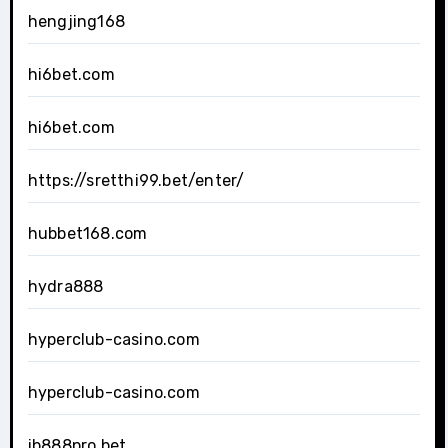
hengjing168
hi6bet.com
hi6bet.com
https://sretthi99.bet/enter/
hubbet168.com
hydra888
hyperclub-casino.com
hyperclub-casino.com
ib888pro.bet