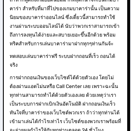
คาร่า สำหรับที่มาที่ไปของเกมบาคาร่านั้น เป็นความ
นิยมของบาคาร่าออนไลน์ ซึ่งเดี๋ยวนี้สามารถทำใช้
งานผ่านระบบออนไลน์ได้ นับว่าพวกเราสามารถเข้า
ถึงการลงทุนได้ง่ายและสบายเยอะขึ้นอีกด้วย พร้อม
ทริคสำหรับการเล่นบาคาร่ามาฝากทุกๆท่านกันจ้ะ
ทดสอบเล่นบาคาร่าฟรี ระบบฝากถอนที่เร็ว ถอนได้
จริง
การฝากถอนเงินของเว็บไซต์ได้ด้วยตัวเอง โดยไม่
ต้องผ่านแอดไม่นหรือ Call Center เลย เพราะฉะนั้น
ทุกท่านสามารถทำได้ด้วยตัวเองเลย ด้วยเหตุว่าเรา
เป็นระบบการฝากเบิกเงินอัตโนมัติ ฝากถอนเงินเร็ว
ทันใจที่บาคาร่าของเว็บไซต์พวกเรา ถ้าว่าทุกท่านได้
เข้ามาเล่นได้กำไรเท่าไร เว็บไซต์ของพวกเราพร้อมที่
จะจ่ายผลกำไรให้กับทุกท่านตลอด 24 ชั่วโมง