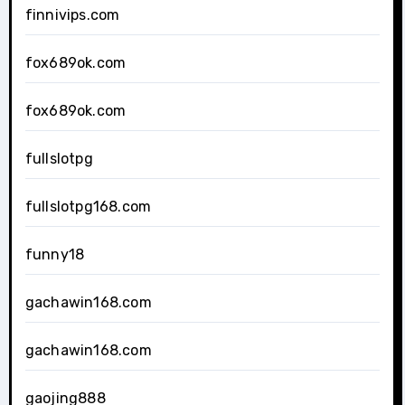
finnivips.com
fox689ok.com
fox689ok.com
fullslotpg
fullslotpg168.com
funny18
gachawin168.com
gachawin168.com
gaojing888