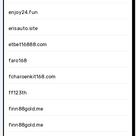
enjoy24.fun
erisauto.site
etbet16888.com
faro168
fcharoenkit168.com
ff123th
finn88gold.me
finn88gold.me