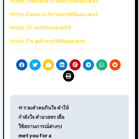
https://rebrand.ly/sexy168baccarat
https://wow.in.th/sexy168baccarat
https://t.co/d1nuekdsPV
https://is.gd/sexy168baccarat
แนะแนว
รวมคำคมกินใจ คำให้
เรื่อง
กำลังใจ คำอวยพร เพื่อ
ใช้สถานการณ์ต่างๆ i
met you for a