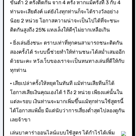
ขั้นต่ำ 2 ครั้งติดกัน จาก 4 ครั้ง หากแม้ครั้งที่ 3 กับ 4
ท่านจะเสียตังค์ แต่ยังไงทุกท่านก็จะได้รางวัลอย่าง
น้อย 2 หน่วย โอกาสความน่าจะเป็นไปได้ที่จะชนะ
ติดกันสูงถึง 25% แทงเล็งให้ดีๆไม่ยากเหลือเกิน
· ยิ่งเล่นยิ่งชนะ ตราบเท่าที่ทุกคนสามารถชนะติดกัน
สองครั้งได้ ระบบนี้ช่วยทำให้ท่านชนะได้สม่ำเสมออีก
ด้วยนะคะ หวังเว็บของเราจะเป็นหนทางเล่นที่ดีให้กับ
ทุกท่าน
· เสียเปล่าครั้งให้หยุดในทันที แม้ท่านเสียทีนก็ได้
โอกาสเสียเงินคุณเองได้ 1 ถึง 2 หน่วย เพียงแค่นั้นใน
แต่ละรอบ เงินท่านจะมากเพิ่มขึ้นแม้ทุกท่านใช้สูตรนี้
ได้โอกาสแพ้มั้ย มีแต่นับว่าการเสี่ยงต่ำสุดไปลองดูกัน
เลยจ้าขา
เล่นบาคาร่าออนไลน์แบบใช้สูตร ได้กำไรได้เพิ่ม