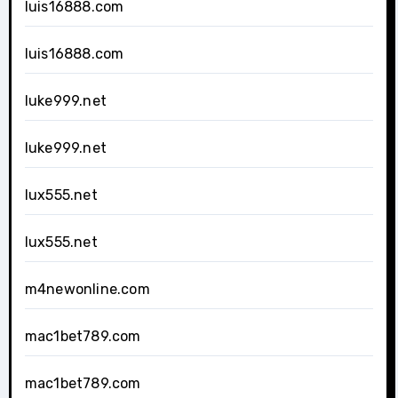
luis16888.com
luis16888.com
luke999.net
luke999.net
lux555.net
lux555.net
m4newonline.com
mac1bet789.com
mac1bet789.com