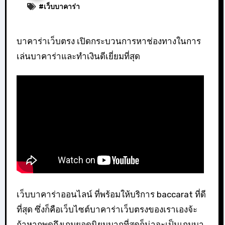
#
เว็บบาคาร่า
บาคาร่าเว็บตรง เปิดกระบวนการหาช่องทางในการ
เล่นบาคาร่าและทำเงินดีเยี่ยมที่สุด
เว็บบาคาร่าออนไลน์ ที่พร้อมให้บริการ baccarat ที่ดี
ที่สุด ซึ่งก็คือเว็บไซต์บาคาร่าเว็บตรงของเราเองจ้ะ
ถ้าหากพูดถึงเกมยอดนิยมมากที่สุดก็น่าจะเป็นเกมบา